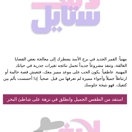
مهنياً: القمر الجديد في برج الأسد يضطرك إلى معالجة بعض القضايا
العالقة، وتنفذ مشروعاً جديداً تحمل نتائجه تغيرات جذرية في حياتك
المهنية. عاطفياً: يكون الحب على موعد مميز معك، فتعيش قصة حالمة أو
ارتباطاً جميلاً وأجواء مميزة لم تعرفها من قبل. صحياً: إذا أحسست بألم بين
كتفيك، فهو نتيجة جلوسك
استفد من الطقس الجميل وانطلق في نزهة على شاطئ البحر