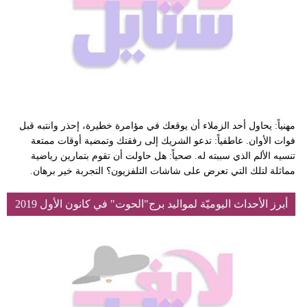
مهنياً: يحاول أحد الزملاء أن يوقعك في مؤامرة خطيرة، إحذر وانتبه قبل
فوات الأوان. عاطفياً: تدعو الشريك إلى رفقتك وتمضية أوقات ممتعة
تنسيه الألم الذي سببته له. صحياً: هل حاولت أن تقوم بتمارين رياضية
مماثلة لتلك التي تعرض على شاشات التلفزيون؟ التجربة خير برهان.
أبرز الأحداث اليوميّة لمواليد برج"الحوت" في كانون الأول 2019