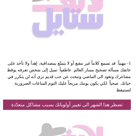
1- مهنياً: قد تسمع كلاماً غير مقنع أو لا يتمتّع بمصداقية، إهدأ ولا تأخذ على
عاتقك مسألة تصحيح مسار العالم. عاطفياً: تميل إلى شخص تعرفه يوقظ
مشاعرك وتعود الى الماضي وتبحث عن حب قديم ترى أنه لن يتكرر في
حياتك. صحياً: لكي يكون يومك مريحاً عليك النوم الساعات الضرورية
لتستيقظ
تضطر هذا الشهر الى تغيير أولوياتك بسبب مشاكل متعدّدة