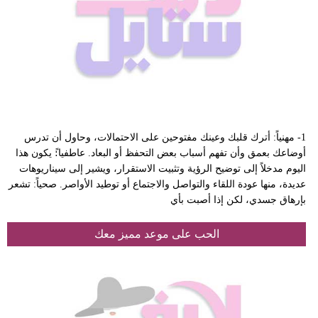
1- مهنياً: أترك قلبك وعينك مفتوحين على الاحتمالات، وحاول أن تدرس
أوضاعك بعمق وأن تفهم أسباب بعض التحفظ أو البعاد. عاطفيا:ً يكون هذا
اليوم مدخلاً إلى توضيح الرؤية وتثبيت الاستقرار، ويشير إلى سيناريوهات
عديدة، منها عودة اللقاء والتواصل والاجتماع أو توطيد الأواصر. صحياً: تشعر
بإرهاق جسدي، لكن إذا أصبت بأي
الحب على موعد مميز معك