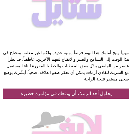
مهنياً: يتيح أمامك هذا اليوم فرصاً مهنية جديدة ولكنها غير معلنة، وتحتاج في
هذا الوقت إلى التسامح والصبر والانفتاح لتفهم الآخرين. عاطفياً: قد يطرأ
عنصر من الماضي يبدّل بعض المعطيات والخطط المقررة لبناء المستقبل
مع الشريك لتفادي أزمات يمكن أن تعكر صفو العلاقة. صحياً: أبشّرك بوضع
صحي مستقر نتيجة الراحة
يحاول أحد الزملاء أن يوقعك في مؤامرة خطيرة