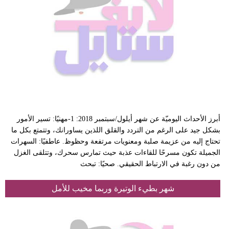
أبرز الأحداث اليوميّة عن شهر أيلول/سبتمبر 2018: 1-مهنيًا: تسير الأمور
بشكل جيد على الرغم من التردد والقلق اللذين يساورانك، وتتمتع بكل ما
تحتاج إليه من عزيمة صلبة ومعنويات مرتفعة وحظوظ. عاطفيًا: السهرات
الجميلة تكون مسرحًا للقاءات عذبة حيث تمارس سحرك، وتتلقى الغزل
من دون رغبة في الارتباط الحقيقي. صحيًا: تبحث
شهر بطيء الوتيرة وربما مخيب للأمل