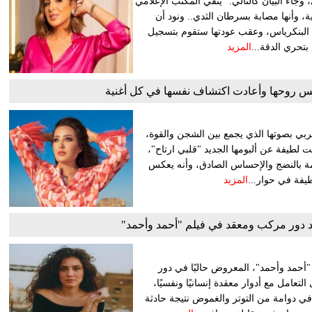
وجاء البيان كالتالي: "ينفي المكتب الإعلامي
ية، وأنها مصابة بسرطان الثدي.. ونود أن
ى البنكرياس، وعقب عودتها ستقوم بتسجيل
بتحري الدقة...
المزيد
عكس روحها وأعادت اكتشاف نفسها في كل أغنية
ربي بصوتها الذي يجمع بين الشجن والقوة،
ت لطيفة عن ألبومها الجديد "قلبي ارتاح"،
مة بالنضج والإحساس الصادق، وأنه يعكس
يفة في حوار...
المزيد
دور مركب ومعقد في فيلم "أحمد وأحمد"
أحمد وأحمد"، المعروض حاليًا في دور
لتعامل مع أدوار معقدة إنسانيًا ونفسيًا،
 دوامة من التوتر والغموض نتيجة حادثة