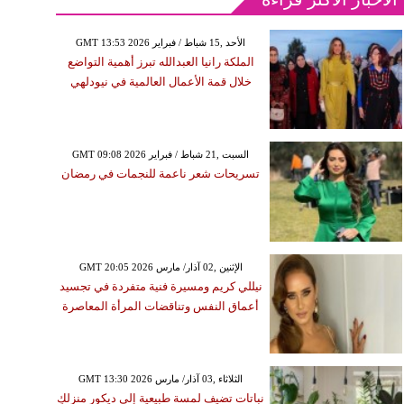
GMT 13:53 2026 الأحد ,15 شباط / فبراير
الملكة رانيا العبدالله تبرز أهمية التواضع
خلال قمة الأعمال العالمية في نيودلهي
GMT 09:08 2026 السبت ,21 شباط / فبراير
تسريحات شعر ناعمة للنجمات في رمضان
GMT 20:05 2026 الإثنين ,02 آذار/ مارس
نيللي كريم ومسيرة فنية متفردة في تجسيد
أعماق النفس وتناقضات المرأة المعاصرة
GMT 13:30 2026 الثلاثاء ,03 آذار/ مارس
نباتات تضيف لمسة طبيعية إلى ديكور منزلكِ