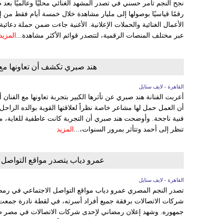
نجح النجم تامر حسني في تصدر المشهد الغنائي محليًا وعالميًا بعد
رقمًا قياسيًا بوصولها إلى مليار مشاهدة خلال خمسة أيام فقط من 
الأعمال الغنائية والحملات الإعلانية. الأغنية جاءت ضمن حملة دعائية
عبر مختلف المنصات الرقمية، لتتصدر قوائم الأكثر مشاهدة...
المزيد
هند صبري تكشف أن تعاونها مع 
القاهرة - لايف ستايل
أعربت الفنانة هند صبري عن تأثرها الكبير بتجربة تعاونها مع الفن
أن العمل حمل لها مشاعر خاصة نظراً لعلاقتها القوية بوالده الراح
فنية ناجحة. وأوضحت هند صبري أن التجربة كانت عاطفية للغاية، م
تنظر إلى أحمد وتتأثر بمرور السنوات،...
المزيد
عمرو دياب يتصدر مواقع التواصل 
القاهرة - لايف ستايل
تصدر النجم المصري عمرو دياب مواقع التواصل الاجتماعي في رمض
شركات الاتصالات برفقة جميع أفراد أسرته، في لقطة نادرة جمعت أبنا
جمهوره. وشهد إعلان رمضاني لإحدى شركات الاتصالات في مصر ظهوراً