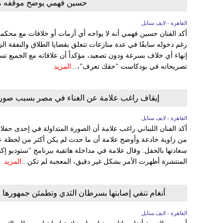
حسين فهمي يوضح موقفه من
القاهرة - لايف ستايل
أكد الفنان حسين فهمي أنه لا يواجه أي أزمات أو خلافات مع محكمة
رغم دخوله سابقًا في عدة منازعات تتعلق بقضايا الطلاق والنفقة ا
إنهاء أي خلاف بسرعة ودون تصعيد، مؤكداً أن علاقاته مع الجميع تس
تصريحاته في بودكاست "حقك تعرف"،...
المزيد
إيقاف راغب علامة عن الغناء في مصر بسبب صورة 
القاهرة - لايف ستايل
أكد الفنان اللبناني راغب علامة أن الصورة المتداولة في إحدى حفلاته
من زاوية خادعة.وأوضح علامة أن ما حدث لم يكن أكثر من لحظة ع
سعادتها بالحفل. وقال علامة في مداخلة هاتفية ببرنامج "ستوديو إكس
المنتشرة أظهرت الأمر بشكل غير دقيق، المعجبة لم تكن...
المزيد
أنغام تنفي إصابتها بسرطان الثدي وتطمئن جمهورها
القاهرة - لايف ستايل