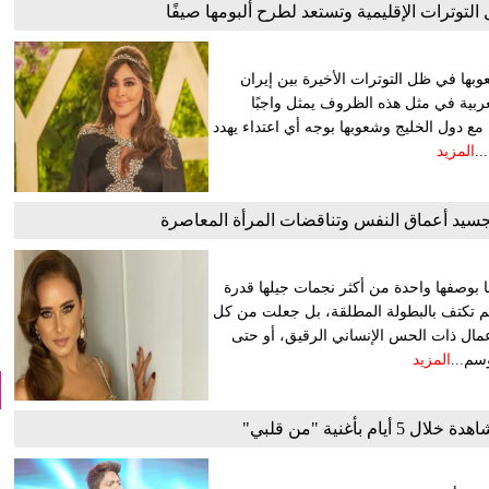
لتوترات الإقليمية وتستعد لطرح ألبومها صيفًا
عوبها في ظل التوترات الأخيرة بين إيران
عربية في مثل هذه الظروف يمثل واجبًا
إليسا عبر حسابها الرسمي على منصة X: «قلوبنا مع دول الخليج وشعوبها بوجه أي اعتداء يهدد
..
المزيد
جسيد أعماق النفس وتناقضات المرأة المعاصرة
 بوصفها واحدة من أكثر نجمات جيلها قدرة
لم تكتف بالبطولة المطلقة، بل جعلت من كل
لأعمال ذات الحس الإنساني الرقيق، أو حتى
سم...
المزيد
 بأغنية "من قلبي"