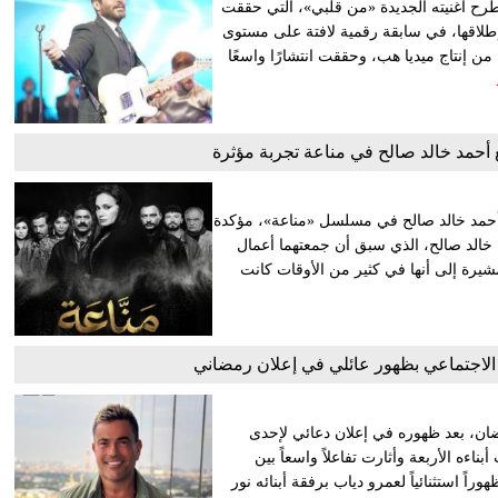
 طرح أغنيته الجديدة «من قلبي»، التي حققت
إطلاقها، في سابقة رقمية لافتة على مستوى
 من إنتاج ميديا هب، وحققت انتشارًا واسعًا
أحمد خالد صالح في مناعة تجربة مؤثرة
ان أحمد خالد صالح في مسلسل «مناعة»، مؤكدة
ل خالد صالح، الذي سبق أن جمعتهما أعمال
شيرة إلى أنها في كثير من الأوقات كانت
الاجتماعي بظهور عائلي في إعلان رمضاني
ان، بعد ظهوره في إعلان دعائي لإحدى
ءه الأربعة وأثارت تفاعلاً واسعاً بين
 استثنائياً لعمرو دياب برفقة أبنائه نور