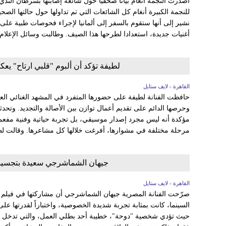
أصدرت النجمة أنغام بيانا صحفيا حول شائعة إصابتها بسرطان الثدي، 
للنجمة الكبيرة أنغام كل الشائعات التي تم تداولها حول حالتها الصح
نشير إلى أنها ستقوم بالسفر إلى ألمانيا لإجراء فحوصات طبية عل
أغنيات جديدة، استعدادا لطرحها هذا الصيف. وطالبت وسائل الإعلام 
لطيفة تؤكد أن ألبوم "قلبي ارتاح" ي
القاهرة - لايف ستايل
حافظت الفنانة لطيفة على حضورها المتفرد في المشهد الغنائي الع
وحرصها الدائم على تقديم أعمال توازن بين الأصالة والتجديد. وتحدث
مؤكدة أنه ليس مجرد إصدار موسيقي، بل تجربة حياتية وفنية مفع
مرحلة مختلفة في مشوارها، أفرغت خلالها كل مشاعرها. وقالت لط
جيهان الشماشرجي سعيدة بتجسيد 
القاهرة - لايف ستايل
صرّحت الفنانة المصرية جيهان الشماشرجي أن مشاركتها في فيلم "
السينما، كانت بمثابة تجربة شديدة الخصوصية، واختباراً لقدرتها على ا
حيث تؤدي شخصية "دوحة"، خطيبة أحد بطلي العمل، والتي تدخل في