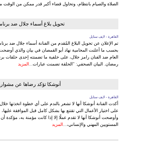
الصلاة والصيام بانتظام، وتحاول قضاء أكبر قدر ممكن من الوقت مع
تحويل بلاغ أسماء جلال ضد برنا
القاهرة - لايف ستايل
تم الإعلان عن تحويل البلاغ المُقدم من الفنانة أسماء جلال ضد بر
بحسب ما أعلنت المحامية نهاد أبو القمصان في بيان والذي أوضحت من
العام ضد الفنان رامز جلال، على خلفية ما تضمنته إحدى حلقات ب
رمضان. البيان الصحفي: "الحلقة تضمنت عبارات...
المزيد
أنوشكا تؤكد رضاها عن مشواره
القاهرة - لايف ستايل
أكدت الفنانة أنوشكا أنها لا تشعر بالندم على أي خطوة اتخذتها خلال
على اختيار الأعمال التي تقتنع بها بشكل كامل قبل الموافقة عليها،
وأوضحت أنوشكا أنها لا تقدم عملًا إلا إذا كانت مؤمنة به، مؤكدة أ
المستويين المهني والإنساني،...
المزيد