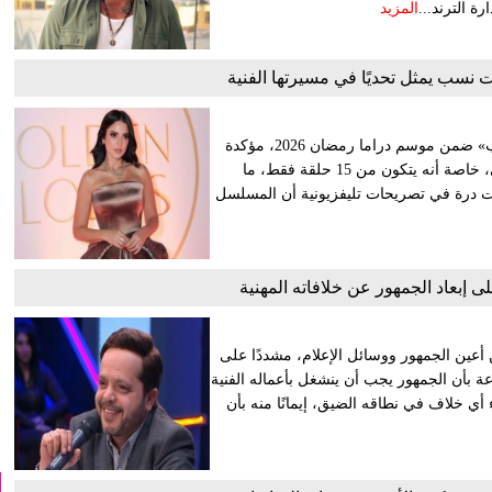
ة الترند...
المزيد
 نسب يمثل تحديًا في مسيرتها الفنية
أعربت الفنانة درة عن سعادتها بالمشاركة في مسلسل «إثبات نسب» ضمن موسم دراما رمضان 2026، مؤكدة
أن هذا العمل يشكل محطة مهمة وتحديًا مختلفًا في مشوارها الفني، خاصة أنه يتكون من 15 حلقة فقط، ما
وضحت درة في تصريحات تليفزيونية أن المسلسل
إبعاد الجمهور عن خلافاته المهنية
 أعين الجمهور ووسائل الإعلام، مشددًا على
عة بأن الجمهور يجب أن ينشغل بأعماله الفنية
أي خلاف في نطاقه الضيق، إيمانًا منه بأن