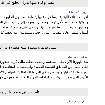
إليسا تؤكد دعمها لدول الخليج في ظل ا
بيروت - لايف ستايل
أعربت الفنانة اللبنانية إليسا عن دعمها وتضامنها مع دول الخليج وش
والولايات المتحدة الأمريكية، مؤكدة أن الوقوف إلى جانب الدول ال
ومسؤولية. وكتبت 
أمنها واستقرارها، والتضامن اليوم واجب ومسؤولية، الله يحفظ كل.
نيللي كريم ومسيرة فنية متفردة في ت
القاهرة - لايف ستايل
منذ ظهورها الأول على الشاشة، رسخت الفنانة نيللي كريم حضورها
على التنقل بين المناطق النفسية المعقدة والشخصيات المتناقضة. 
دور مساحة لاختبار جديد، سواء في الدراما الاجتماعية الثقيلة أو ا
الأدوار التي تلامس الهشاشة الداخلية للمرأة المعاصرة. ومع كل مو
تامر حسني يحقق مليار مشاهدة خلال 5 أيام
القاهرة - لايف ستايل