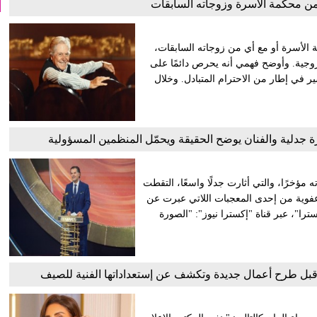
 محكمة الأسرة وزوجاته السابقات
 الأسرة أو مع أي من زوجاته السابقات،
لزوجية. وأوضح فهمي أنه يحرص دائمًا على
ير في إطار من الاحترام المتبادل. وخلال
جدلية والفنان يوضح الحقيقة ويحمّل المنظمين المسؤولية
 مؤخرًا، والتي أثارت جدلًا واسعًا، التقطت
فوية من إحدى المعجبات اللاتي عبرت عن
ترا"، عبر قناة "إكسترا نيوز": "الصورة
 قبل طرح أعمال جديدة وتكشف عن إستعداداتها الفنية للصيف