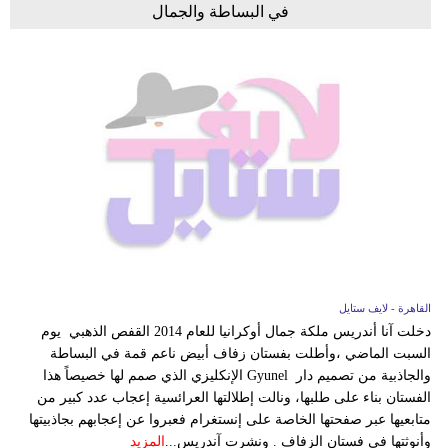
في البساطة والجمال
القاهرة - لايف ستايل
دخلت آنا أندريس ملكة جمال أوكرانيا للعام 2014 القفص الذهبي يوم
السبت الماضي ،وأطلت بفستان زفاف أبيض ناعم قمة في البساطة
والجاذبية من تصميم دار Gyunel الإنكليزي الذي صمم لها خصيصاً هذا
الفستان بناء على طلبها، ونالت إطلالتها العرائسية إعجاب عدد كبير من
متابعيها عبر صفحتها الخاصة على إنستغرام فعبروا عن إعجابهم بجاذبيتها
وأنوثتها في فستان الزفاف . ونشرت آندريس...
المزيد