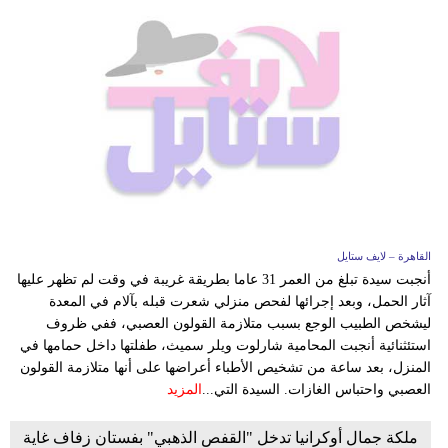
القاهرة – لايف ستايل
أنجبت سيدة تبلغ من العمر 31 عاما بطريقة غريبة في وقت لم تظهر عليها
آثار الحمل، وبعد إجرائها لفحص منزلي شعرت قبله بآلام في المعدة
ليشخص الطبيب الوجع بسبب متلازمة القولون العصبي، ففي ظروف
استئثنائية أنجبت المحامية شارلوت ويلر سميث، طفلتها داخل حمامها في
المنزل، بعد ساعة من تشخيص الأطباء أعراضها على أنها متلازمة القولون
العصبي واحتباس الغازات. السيدة التي...
المزيد
ملكة جمال أوكرانيا تدخل "القفص الذهبي" بفستان زفاف غاية