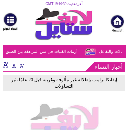
آخر تحديث GMT 19:10:39
الرئيسية
مرأة
أزياء
أزياء
عالات والتفاعل
أزمات الفتيات في سن المراهقة بين الضيق النفس
إسلامية
فن
أخبار النساء
ديكور
إيفانكا ترامب بإطلالة غير مألوفة وغريبة قبل 20 عامًا تثير
التساؤلات
صحة
سياحة
وسفر
أبراج