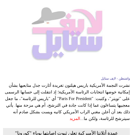
واشنطن - لايف ستايل
نشرت النجمة الأمريكية باريس هيلتون تغريدة أثارت جدل متابعيها بشأن
إمكانية خوضها انتخابات الرئاسة الأمريكية؛ إذ انتقلت إلى حسابها الرسمى
على "تويتر"، وكتبت: "Paris For President" أي "باريس للرئاسة"، ما جعل
معجبيها يتساءلون عما إذا كانت جادة في الترشح، أم هي مزحة منها. يأتي
ذلك بعد أن أعلن مغني الراب الأمريكي كانيه ويست بشكل صادم أنه
سيترشح للرئاسة، ولكن ما...
المزيد
عمدة أتلانتا الأميركية تعلن ثبوت إصابتها بوباء "كورونا"