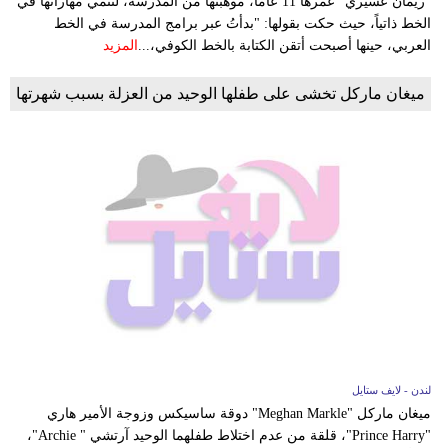
"ريمان عسيري" عمرها 11 عاماً، موهبتها من المدرسة، لتنمي مهاراتها في
الخط ذاتياً، حيث حكت بقولها: "بدأتُ عبر برامج المدرسة في الخط
العربي، حينها أصبحت أتقن الكتابة بالخط الكوفي،...
المزيد
ميغان ماركل تخشى على طفلها الوحيد من العزلة بسبب شهرتها
لندن - لايف ستايل
ميغان ماركل "Meghan Markle" دوقة ساسيكس وزوجة الأمير هاري
"Prince Harry"، قلقة من عدم اختلاط طفلهما الوحيد آرتشي " Archie"،