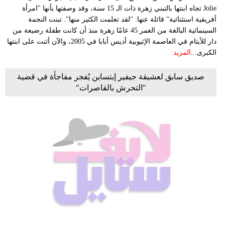
Jolie تجاه ابنتها بالتبني زهرة ذات الـ 15 سنة، وقد وصفتها بأنها "امرأة
أفريقية استثنائية" قائلة عنها: "لقد تعلمت الكثير منها". تبنت النجمة
السينمائية البالغة من العمر 45 عامًا زهرة منذ أن كانت طفلة رضيعة من
دار للأيتام في العاصمة الإثيوبية أديس أبابا في 2005، والآن أثنت على ابنتها
الكبرى...
المزيد
صديق سابق لعشيقة جيفير إبتساين يُفجر مفاجأة في قضية
"التحرش بالقاصرات"