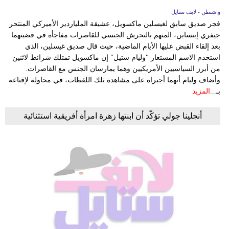
واشنطن - لايف ستايل
فجر صديق سابق لغيسلين ماكسويل، عشيقة الملياردير الأميركي المنتحر
جيفري إبتساين، المتهم بالتحرش الجنسي للقاصرات مفاجأة في قضيتهما
بعد إلقاء القبض عليها الأيام الماضية، حيث قال صديق غيسلين، الذي
استخدم الاسم المستعار "وليام ستيل" إن ماكسويل تمتلك شرائط لاثنين
من أبرز السياسيين الأمريكيين وهما يمارسان الجنس مع القاصرات.
وأضاف وليام أنهما أجبراه على مشاهدة تلك اللقطات، في محاولة لإقناعه
بـ...
المزيد
أنجلينا جولي تؤكّد أن ابنتها زهرة امرأة أفريقية استثنائية