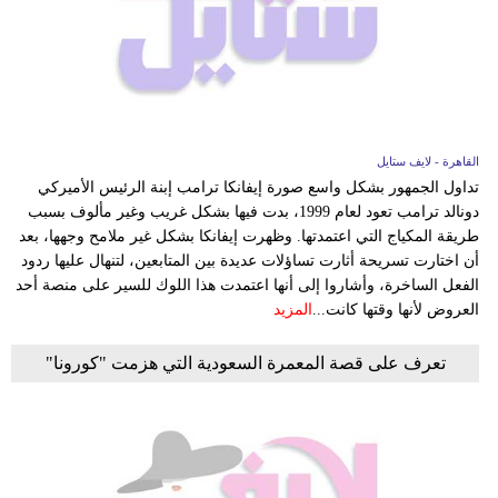
فيديو
مدوَنات
مشاكل
وحلول
القاهرة - لايف ستايل
تداول الجمهور بشكل واسع صورة إيفانكا ترامب إبنة الرئيس الأميركي
دونالد ترامب تعود لعام 1999، بدت فيها بشكل غريب وغير مألوف بسبب
طريقة المكياج التي اعتمدتها. وظهرت إيفانكا بشكل غير ملامح وجهها، بعد
أن اختارت تسريحة أثارت تساؤلات عديدة بين المتابعين، لتنهال عليها ردود
الفعل الساخرة، وأشاروا إلى أنها اعتمدت هذا اللوك للسير على منصة أحد
العروض لأنها وقتها كانت...
المزيد
تعرف على قصة المعمرة السعودية التي هزمت "كورونا"