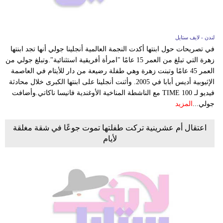
لندن - لايف ستايل
في تصريحات حول ابنتها أكدت النجمة العالمية أنجلينا جولي أنها تجد ابنتها
زهرة التي تبلغ من العمر 15 عامًا "امرأة أفريقية استثنائية".وتبلغ جولي من
العمر 45 عامًا وتبنت زهرة وهي طفلة رضيعة من دار للأيتام في العاصمة
الإثيوبية أديس أبابا في 2005. وأثنت أنجلينا على ابنتها الكبرى خلال محادثة
فيديو لـ TIME 100 مع الناشطة المناخية الأوغندية فانيسا ناكاتي.وأضافت
جولي...
المزيد
اعتقال أم عشرينية تركت طفلتها تموت جوعًا في شقة مغلقة
لأيام