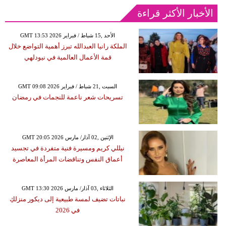
الأخبار الأكثر قراءة
GMT 13:53 2026 الأحد ,15 شباط / فبراير
الملكة رانيا العبدالله تبرز أهمية التواضع خلال
قمة الأعمال العالمية في نيودلهي
GMT 09:08 2026 السبت ,21 شباط / فبراير
تسريحات شعر ناعمة للنجمات في رمضان
GMT 20:05 2026 الإثنين ,02 آذار/ مارس
نيللي كريم ومسيرة فنية متفردة في تجسيد
أعماق النفس وتناقضات المرأة المعاصرة
GMT 13:30 2026 الثلاثاء ,03 آذار/ مارس
نباتات تضيف لمسة طبيعية إلى ديكور منزلكِ
في 2026