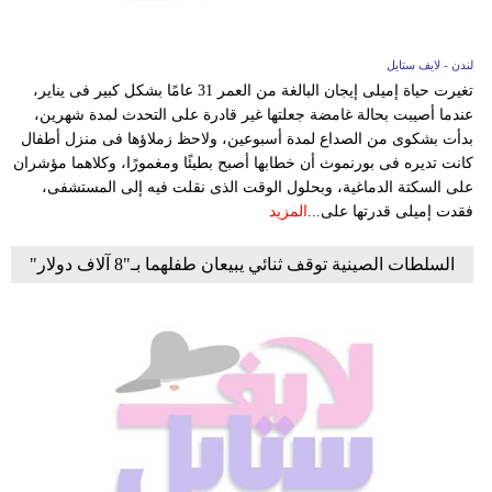
لندن - لايف ستايل
تغيرت حياة إميلى إيجان البالغة من العمر 31 عامًا بشكل كبير فى يناير،
عندما أصيبت بحالة غامضة جعلتها غير قادرة على التحدث لمدة شهرين،
بدأت بشكوى من الصداع لمدة أسبوعين، ولاحظ زملاؤها فى منزل أطفال
كانت تديره فى بورنموث أن خطابها أصبح بطيئًا ومغمورًا، وكلاهما مؤشران
على السكتة الدماغية، وبحلول الوقت الذى نقلت فيه إلى المستشفى،
فقدت إميلى قدرتها على...
المزيد
السلطات الصينية توقف ثنائي يبيعان طفلهما بـ"8 آلاف دولار"