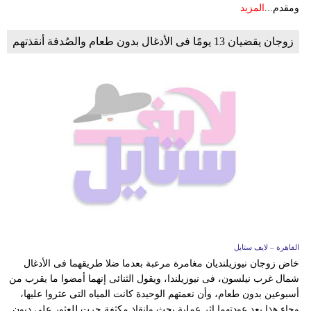
ومقدم...
المزيد
زوجان يقضيان 13 يومًا فى الأدغال بدون طعام والصُدفة أنقذتهم
القاهرة – لايف ستايل
خاض زوجان نيوزيلنديان مغامرة مرعبة بعدما ضلا طريقهما فى الأدغال
شمال غرب نيلسون، فى نيوزيلندا، ويقول الثنائى إنهما أمضوا ما يقرب من
أسبوعين بدون طعام، وأن نعمتهم الوحيدة كانت المياه التى عثروا عليها،
وجاء هذا بعد عودتهما إثر عملية بحث وإنقاذ مكثفة جرت للعثور على ديون