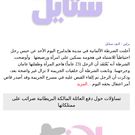
فيديو
مدوَنات
مشاكل
وحلول
برلين - لايف ستايل
أعلنت الشرطة الألمانية في مدينة هايدلبرج اليوم الأحد عن حبس رجل
احتياطياً للاشتباه في هجومه بسكين على امرأة ورضيعتها . وأوضحت
الشرطة أنه يُعْتَقَد أن الرجل (23 عاماً) هاجم المرأة وطفلتها عامان
وجرحهما. وتابعت الشرطة أن خلفيات الجريمة لا تزال غير واضحة بعد،
وذكرت أن الرجل تم إلقاء القبض عليه في مسرح الجريمة وقد أصدر قاض
أمر اعتقال بحقه اليوم....
المزيد
تساؤلات حول دفع العائلة المالكة البريطانية ضرائب على
ممتلكاتها