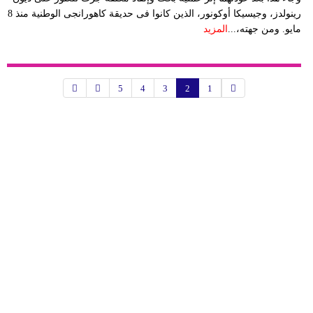
رينولدز، وجيسيكا أوكونور، الذين كانوا فى حديقة كاهورانجى الوطنية منذ 8
مايو. ومن جهته،...
المزيد
5
4
3
2
1