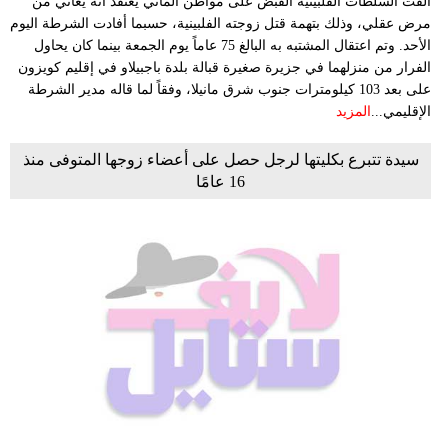
ألقت السلطات الفلبينية القبض على مواطن ألماني يعتقد أنه يعاني من
مرض عقلي، وذلك بتهمة قتل زوجته الفلبينية، حسبما أفادت الشرطة اليوم
الأحد. وتم اعتقال المشتبه به البالغ 75 عاماً يوم الجمعة بينما كان يحاول
الفرار من منزلهما في جزيرة صغيرة قبالة بلدة باجبيلاو في إقليم كويزون
على بعد 103 كيلومترات جنوب شرق مانيلا، وفقاً لما قاله مدير الشرطة
الإقليمي...
المزيد
سيدة تتبرع بكليتها لرجل حصل على أعضاء زوجها المتوفى منذ
16 عامًا