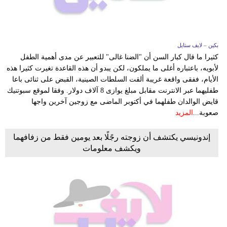
بكين – لايف ستايل
كثيرا ما قال كبار السن أن "الضنا غالى" للتعبير عن مدى أهمية الطفل
لأبويه، باعتباره أغلى ما يملكون، لكن يبدو أن هذه القاعدة تغيرت كثيرا هذه
الأيام، ففقى واقعة غريبة ألقت السلطات الصينية، القبض على ثنائى باعا
طفليهما عبر الانترنت مقابل مبلغ يوازى 8 آلاف دولار. وفقا لموقع سبوتنيك
قايض الوالدان طفلهما في أكتوبر الماضى مع زوجين آخرين واجها
صعوبة...
المزيد
إندونيسي يكتشف أن زوجته رجًلًا بعد يومين فقط من زفافهما
ويكشف معلومات