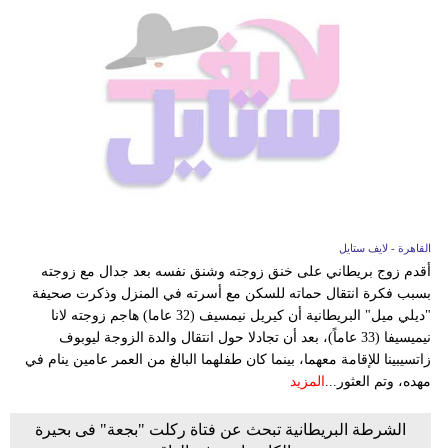
القاهرة - لايف ستايل
أقدم زوج بريطاني على خنق زوجته وشنق نفسه بعد جدال مع زوجته
بسبب فكرة انتقال حماته للسكن مع أسرته في المنزل وذكرت صحيفة
"ديلي ميل" البريطانية أن كيريل نيمسيف (32 عاما) هاجم زوجته لانا
نيميسيفا (33 عاماً)، بعد أن تجادلا حول انتقال والدة الزوجة ليوبوف
زاتسيبينا للإقامة معهما، بينما كان طفلهما البالغ من العمر عامين ينام في
مهده، وتم العثور...
المزيد
الشرطة البريطانية تبحث عن فتاة ركلت "بجعة" فى بحيرة