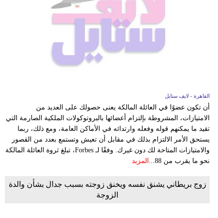
القاهرة - لايف ستايل
أن تكون عضوًا في العائلة المالكة يعنى حصولك على العديد من
الامتيازات، المشروطة بإلتزام أعضائها بالبروتوكولات الملكية الصارمة التي
تقيد ما يمكنهم قوله وفعله وارتدائه في الأماكن العامة، ومع ذلك، ربما
يستحق الأمر الالتزام بذلك في مقابل أن تعيش وتستمع بعدد من القصور
والامتيازات المتاحة لك دون غيرك. وفقًا لـ Forbes، تبلغ ثروة العائلة المالكة
نحو ما يقرب من 88...
المزيد
زوج بريطاني يشنق نفسه ويخنق زوجته بسبب جدال بشأن والدة
الزوجة