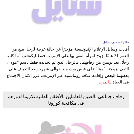
جاكرتا – لايف ستايل
أفادت وسائل الإعلام الإندونيسية مؤخرًا عن حالة غريبة لرجل يبلغ من
العمر 31 عامًا تزوج امرأة التقى بها على الإنترنت فقط ليكتشف أنها كانت
رجلًا، بعد يومين من زفافهما، فالرجل الذي تم تحديده فقط باسم "موه"،
التقى بزوجته "ميتا" على فيس بوك منذ حوالى شهر، وبعد التعرف على
بعضهما البعض وإقامة علاقة رومانسية عبر الإنترنت، قرر الاثنان الاجتماع
في الحياة...
المزيد
زفاف جماعى بالصين للعاملين بالأطقم الطبية تكريما لدورهم
فى مكافحة كورونا