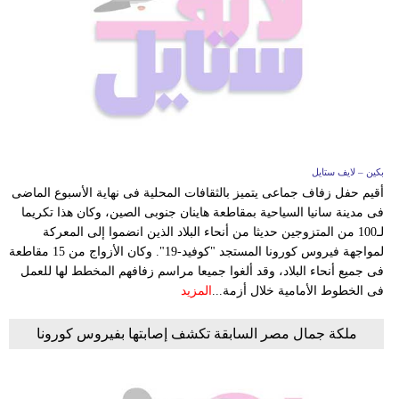
بكين – لايف ستايل
أقيم حفل زفاف جماعى يتميز بالثقافات المحلية فى نهاية الأسبوع الماضى
فى مدينة سانيا السياحية بمقاطعة هاينان جنوبى الصين، وكان هذا تكريما
لـ100 من المتزوجين حديثا من أنحاء البلاد الذين انضموا إلى المعركة
لمواجهة فيروس كورونا المستجد "كوفيد-19". وكان الأزواج من 15 مقاطعة
فى جميع أنحاء البلاد، وقد ألغوا جميعا مراسم زفافهم المخطط لها للعمل
فى الخطوط الأمامية خلال أزمة...
المزيد
ملكة جمال مصر السابقة تكشف إصابتها بفيروس كورونا