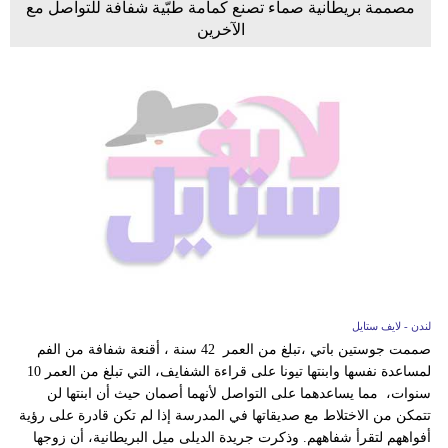
مصممة بريطانية صماء تصنع كمامة طبّية شفافة للتواصل مع
الآخرين
لندن - لايف ستايل
صممت جوستين باتي ،تبلغ من العمر 42 سنة ، أقنعة شفافة من الفم
لمساعدة نفسها وابنتها تيونا على قراءة الشفايف، التي تبلغ من العمر 10
سنوات، مما يساعدهما على التواصل لأنهما أصمان حيث أن ابنتها لن
تتمكن من الاختلاط مع صديقاتها في المدرسة إذا لم تكن قادرة على رؤية
أفواههم لتقرأ شفاههم. وذكرت جريدة الديلى ميل البريطانية، أن زوجها