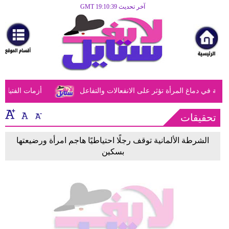
آخر تحديث GMT 19:10:39
الرئيسية
مرأة
أزياء
أزياء
في دماغ المرأة تؤثر على الانفعالات والتفاعل
أزمات الفتيات ف
إسلامية
فن
تحقيقات
ديكور
الشرطة الألمانية توقف رجلًا احتياطيًا هاجم امرأة ورضيعتها
بسكين
صحة
سياحة
وسفر
أبراج