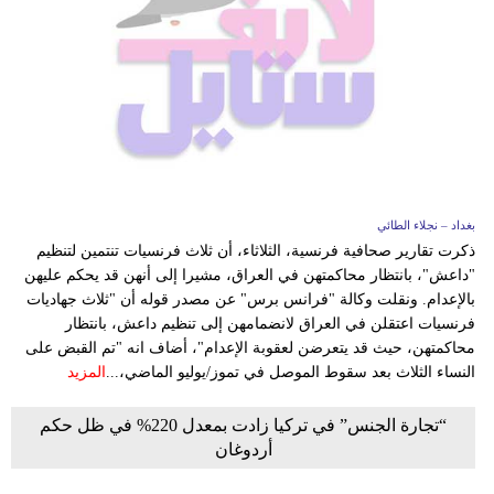
بغداد – نجلاء الطائي
ذكرت تقارير صحافية فرنسية، الثلاثاء، أن ثلاث فرنسيات تنتمين لتنظيم
"داعش"، بانتظار محاكمتهن في العراق، مشيرا إلى أنهن قد يحكم عليهن
بالإعدام. ونقلت وكالة "فرانس برس" عن مصدر قوله أن "ثلاث جھادیات
فرنسیات اعتقلن في العراق لانضمامھن إلى تنظیم داعش، بانتظار
محاكمتھن، حیث قد یتعرضن لعقوبة الإعدام"، أضاف انه "تم القبض على
النساء الثلاث بعد سقوط الموصل في تموز/يوليو الماضي،...
المزيد
“تجارة الجنس” في تركيا زادت بمعدل 220% في ظل حكم
أردوغان