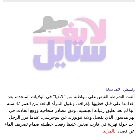
واشنطن - لايف ستايل
ألقت الشرطة القبض على مواطنة من "لاتفيا" في الولايات المتحدة، بعد
إقدامها على قتل خطيبها بإغراقه، وتقول المرأة البالغة من العمر 37 سنة،
إنها لم تعد تطيق رغباته الجنسية، وفق مصادر صحافية ووقع الحادث في
نهر هدسون الذي يفصل ولاية نيويورك عن نيوجرسي، عندما قرر الرجل
أخذ جولة نهرية في قارب صغير، عندها رفعت خطيبته صمام تصريف الماء
عن قصد،...
المزيد