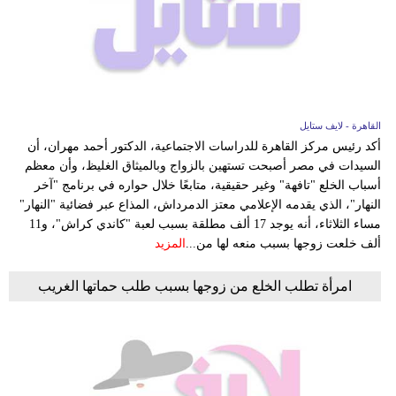
القاهرة - لايف ستايل
أكد رئيس مركز القاهرة للدراسات الاجتماعية، الدكتور أحمد مهران، أن
السيدات في مصر أصبحت تستهين بالزواج وبالميثاق الغليظ، وأن معظم
أسباب الخلع "تافهة" وغير حقيقية، متابعًا خلال حواره في برنامج "آخر
النهار"، الذي يقدمه الإعلامي معتز الدمرداش، المذاع عبر فضائية "النهار"
مساء الثلاثاء، أنه يوجد 17 ألف مطلقة بسبب لعبة "كاندي كراش"، و11
ألف خلعت زوجها بسبب منعه لها من...
المزيد
امرأة تطلب الخلع من زوجها بسبب طلب حماتها الغريب