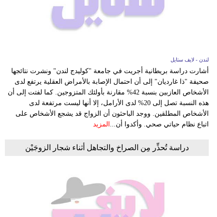
فيديو
مدوَنات
مشاكل
لندن - لايف ستايل
وحلول
أشارت دراسة بريطانية أجريت في جامعة "كوليدج لندن" ونشرت نتائجها
صحيفة "ذا غارديان" إلى أن احتمال الإصابة بالأمراض العقلية يرتفع لدى
الأشخاص العازبين بنسبة 42% مقارنة بأولئك المتزوجين. كما لفتت إلى أن
هذه النسبة تصل إلى 20% لدى الأرامل، إلا أنها ليست مرتفعة لدى
الأشخاص المطلقين. ووجد الباحثون أن الزواج قد يشجع الأشخاص على
اتباع نظام حياتي صحي. وأكدوا أن...
المزيد
دراسة تُحذِّر مِن الصراخ والتجاهل أثناء شجار الزوجَيْن