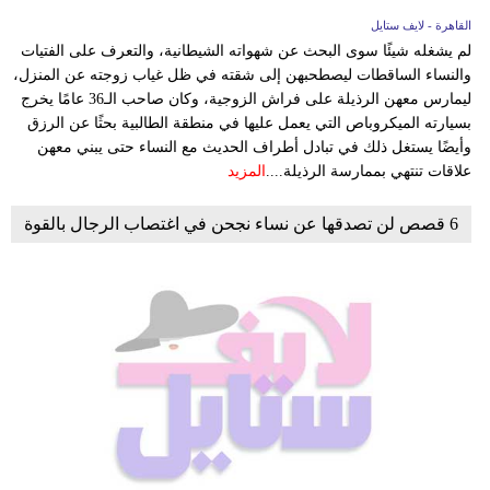
القاهرة - لايف ستايل
لم يشغله شيئًا سوى البحث عن شهواته الشيطانية، والتعرف على الفتيات
والنساء الساقطات ليصطحبهن إلى شقته في ظل غياب زوجته عن المنزل،
ليمارس معهن الرذيلة على فراش الزوجية، وكان صاحب الـ36 عامًا يخرج
بسيارته الميكروباص التي يعمل عليها في منطقة الطالبية بحثًا عن الرزق
وأيضًا يستغل ذلك في تبادل أطراف الحديث مع النساء حتى يبني معهن
علاقات تنتهي بممارسة الرذيلة....
المزيد
6 قصص لن تصدقها عن نساء نجحن في اغتصاب الرجال بالقوة