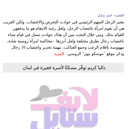
القاهرة - لايف ستايل
يعتبر الرجل المتهم الرئيسي في حوادث التحرش والاغتصاب، ولكن الغريب
هي أن تقوم امرأة باغتصاب الرجل، ولعل رغبة الانتقام هو ما يدفعهن
للقيام بذلك. ومن خلال البحث تبين أن هناك حوادث تتمثل في قيام نساء
باغتصاب رجال بطرق مختلفة ولعل أبرزها. -محاكمة امرأة روسية شابة،
مهووسة بأفلام الرعب وجمع العناكب، بتهمة تخدير واغتصاب 10 رجال
وذكر موقع "موسكو نيوز" الروسي...
المزيد
داليا كريم توفّر مسكنًا لأسرة فقيرة في لبنان