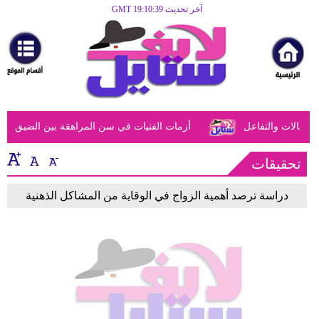
آخر تحديث GMT 19:10:39
الرئيسية
مرأة
أزياء
أزياء
عالات والتفاعل
أزمات الفتيات في سن المراهقة بين الضيق النفس
إسلامية
فن
تحقيقات
ديكور
دراسة ترصد أهمية الزواج في الوقاية من المشاكل الذهنية
صحة
سياحة
وسفر
أبراج