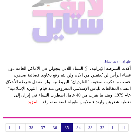
طهران - لايف ستايل
أكدت الشرطة الإيرانية، أنّ النساء اللاتي يتجولن في الأماكن العامة دون
غطاء الرأس لن يُعتقلن من الآن، ولن يتم رفع دعاوى قضائية ضدهن،
حسب ما ذكرت صحيفة "الغارديان" البريطانية. ولن تعتقل شرطة الأخلاق،
النساء المخالفات للباس الإسلامي المفروض منذ قيام "الثورة الإسلامية"
عام 1979. ومنذ ما يقرب من 40 عاما، اضطرت النساء في إيران إلى
تغطية شعرهن وارتداء ملابس طويلة فضفاضة، وقد...
المزيد
38
37
36
35
34
33
32