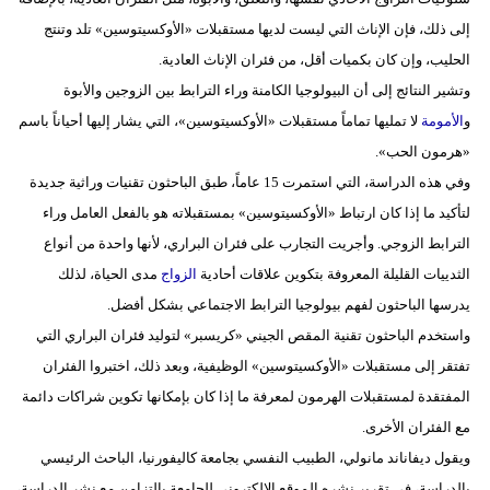
إلى ذلك، فإن الإناث التي ليست لديها مستقبلات «الأوكسيتوسين» تلد وتنتج
الحليب، وإن كان بكميات أقل، من فئران الإناث العادية.
وتشير النتائج إلى أن البيولوجيا الكامنة وراء الترابط بين الزوجين والأبوة
و
الأمومة
لا تمليها تماماً مستقبلات «الأوكسيتوسين»، التي يشار إليها أحياناً باسم
«هرمون الحب».
وفي هذه الدراسة، التي استمرت 15 عاماً، طبق الباحثون تقنيات وراثية جديدة
لتأكيد ما إذا كان ارتباط «الأوكسيتوسين» بمستقبلاته هو بالفعل العامل وراء
الترابط الزوجي. وأجريت التجارب على فئران البراري، لأنها واحدة من أنواع
الثدييات القليلة المعروفة بتكوين علاقات أحادية
الزواج
مدى الحياة، لذلك
يدرسها الباحثون لفهم بيولوجيا الترابط الاجتماعي بشكل أفضل.
واستخدم الباحثون تقنية المقص الجيني «كريسبر» لتوليد فئران البراري التي
تفتقر إلى مستقبلات «الأوكسيتوسين» الوظيفية، وبعد ذلك، اختبروا الفئران
المفتقدة لمستقبلات الهرمون لمعرفة ما إذا كان بإمكانها تكوين شراكات دائمة
مع الفئران الأخرى.
ويقول ديفاناند مانولي، الطبيب النفسي بجامعة كاليفورنيا، الباحث الرئيسي
بالدراسة، في تقرير نشره الموقع الإلكتروني للجامعة بالتزامن مع نشر الدراسة،