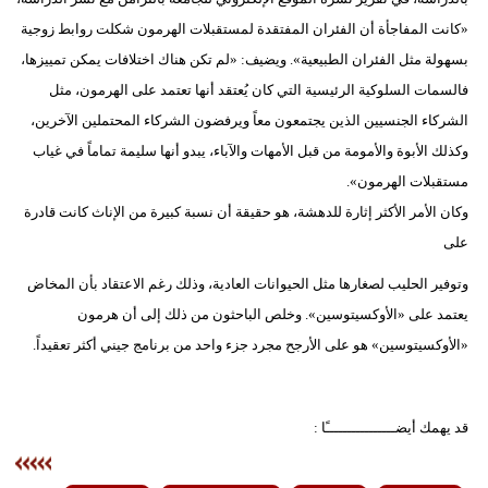
«كانت المفاجأة أن الفئران المفتقدة لمستقبلات الهرمون شكلت روابط زوجية
بسهولة مثل الفئران الطبيعية». ويضيف: «لم تكن هناك اختلافات يمكن تمييزها،
فالسمات السلوكية الرئيسية التي كان يُعتقد أنها تعتمد على الهرمون، مثل
الشركاء الجنسيين الذين يجتمعون معاً ويرفضون الشركاء المحتملين الآخرين،
وكذلك الأبوة والأمومة من قبل الأمهات والآباء، يبدو أنها سليمة تماماً في غياب
مستقبلات الهرمون».
وكان الأمر الأكثر إثارة للدهشة، هو حقيقة أن نسبة كبيرة من الإناث كانت قادرة
على
وتوفير الحليب لصغارها مثل الحيوانات العادية، وذلك رغم الاعتقاد بأن المخاض
يعتمد على «الأوكسيتوسين». وخلص الباحثون من ذلك إلى أن هرمون
«الأوكسيتوسين» هو على الأرجح مجرد جزء واحد من برنامج جيني أكثر تعقيداً.
قد يهمك أيضــــــــــــــــًا :