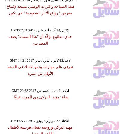
هيئة السياحة والتراث الوطني تستعد لإفتتاح
معرض " روائع الآثار السعودية " في بكين
GMT 07:21 2017 الإثنين ,14 آب / أغسطس
حنان مطاوع تؤكّد أن "هذا المساء" يصف
المصريين
GMT 14:21 2017 الأحد ,22 كانون الثاني / يناير
تعرفى على مهارات ونمو طفلك فى السنة
الأولى من عمره
GMT 20:28 2017 الأحد ,13 آب / أغسطس
نجاة "مهند" التركي من الموت غرقًا
GMT 06:22 2017 الثلاثاء ,27 حزيران / يونيو
مهند التركي وزوجته يقعان فريسة لأطفال
الباعة المتجولين