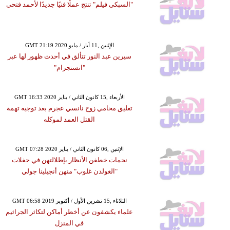
"السبكي فيلم" تنتج عملًا فنيًا جديدًا لأحمد فتحي
GMT 21:19 2020 الإثنين ,11 أيار / مايو
سيرين عبد النور تتألق في أحدث ظهور لها عبر
"انستجرام"
GMT 16:33 2020 الأربعاء ,15 كانون الثاني / يناير
تعليق محامي زوج نانسي عجرم بعد توجيه تهمة
القتل العمد لموكله
GMT 07:28 2020 الإثنين ,06 كانون الثاني / يناير
نجمات خطفن الأنظار بإطلالتهن في حفلات
"الغولدن غلوب" منهن أنجيلينا جولي
GMT 06:58 2019 الثلاثاء ,15 تشرين الأول / أكتوبر
علماء يكشفون عن أخطر أماكن لتكاثر الجراثيم
في المنزل