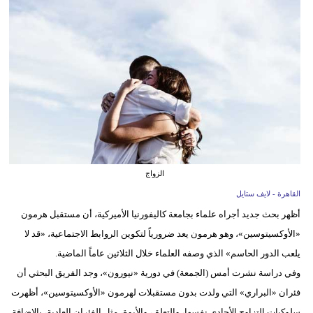
فيديو
مدوَنات
مشاكل
وحلول
الزواج
القاهرة - لايف ستايل
أظهر بحث جديد أجراه علماء بجامعة كاليفورنيا الأميركية، أن مستقبل هرمون
«الأوكسيتوسين»، وهو هرمون يعد ضرورياً لتكوين الروابط الاجتماعية، «قد لا
يلعب الدور الحاسم» الذي وصفه العلماء خلال الثلاثين عاماً الماضية.
وفي دراسة نشرت أمس (الجمعة) في دورية «نيورون»، وجد الفريق البحثي أن
فئران «البراري» التي ولدت بدون مستقبلات لهرمون «الأوكسيتوسين»، أظهرت
سلوكيات التزاوج الأحادي نفسها، والتعلق، والأبوة، مثل الفئران العادية، بالإضافة