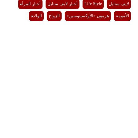
لايف ستايل
Life Style
أخبار لايف ستايل
أخبار المرأة
الأمومة
هرمون «الأوكسيتوسين»
الزواج
الولادة