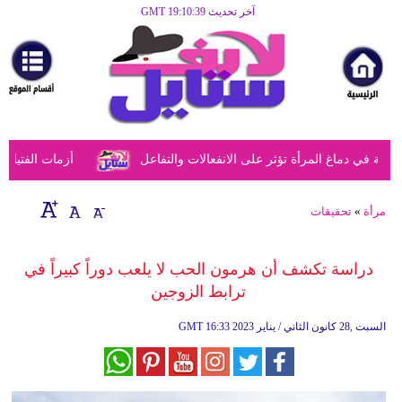
آخر تحديث GMT 19:10:39
الرئيسية
مرأة
أزياء
أزياء
في دماغ المرأة تؤثر على الانفعالات والتفاعل
أزمات الفتيات في
إسلامية
فن
مرأة
»
تحقيقات
ديكور
دراسة تكشف أن هرمون الحب لا يلعب دوراً كبيراً في
صحة
ترابط الزوجين
سياحة
16:33 2023 السبت ,28 كانون الثاني / يناير
GMT
وسفر
أبراج