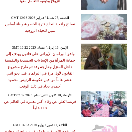
الزواج وكيفية التعامل معها
GMT 12:03 2026 الجمعة ,27 شباط / فبراير
نصائح واقعية لنجاح فترة الخطوبة وبناء أساس
متين للحياة الزوجية
GMT 10:22 2023 الإثنين ,10 إبريل / نيسان
وافق البرلمان الإيراني على قانون يهدف إلى
حماية المرأة من الإساءات الجسدية والنفسية
داخل المنزل وخارجه.وقد تم طرح مشروع
القانون لأول مرة في البرلمان قبل نحو اثني
عشر عاماً من قبل حكومة الرئيس محمود
أحمدي نجاد في ذلك الوقت.
GMT 07:37 2023 الأربعاء ,18 كانون الثاني / يناير
فرنسا تُعلن عن وفاة أكبر معمرة في العالم عن
118 عاماً
GMT 16:53 2020 الثلاثاء ,21 تموز / يوليو
كبير خدم الأميرة ديانا يكشف سر انجذاب هاري