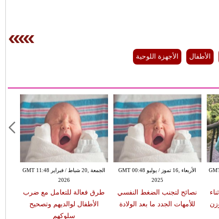
الأطفال
الأجهزة اللوحية
ونيو GMT 00:01
الأربعاء ,16 تموز / يوليو GMT 00:48
الجمعة ,20 شباط / فبراير GMT 11:48
2026
2025
ناء
نصائح لتجنب الضغط النفسي
طرق فعالة للتعامل مع ضرب
وزن
للأمهات الجدد ما بعد الولادة
الأطفال لوالديهم وتصحيح
سلوكهم