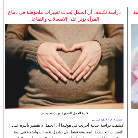
ية
دراسة تكشف أن الحمل يُحدث تغييرات ملحوظة في دماغ
المرأة تؤثر على الانفعالات والتفاعل
فترة الحمل الصورة من (unsplash)
أمستردام - لايف ستايل
كشفت دراسة حديثة أجريت في هولندا أن الحمل لا يقتصر تأثيره على
التغيرات الجسدية المعروفة فقط، بل يشمل تغييرات واضحة في بنية