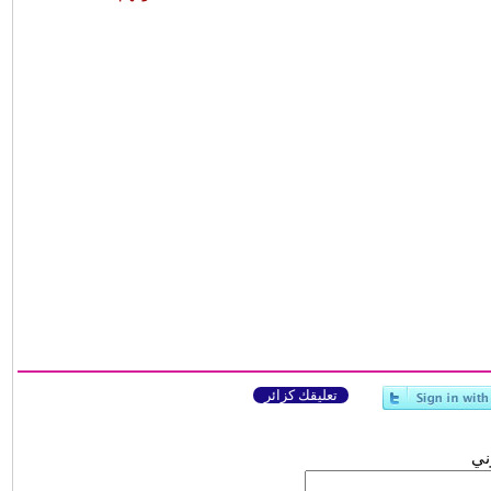
تعليقك كزائر
وني