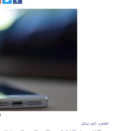
ا
القاهره - لايف ستايل