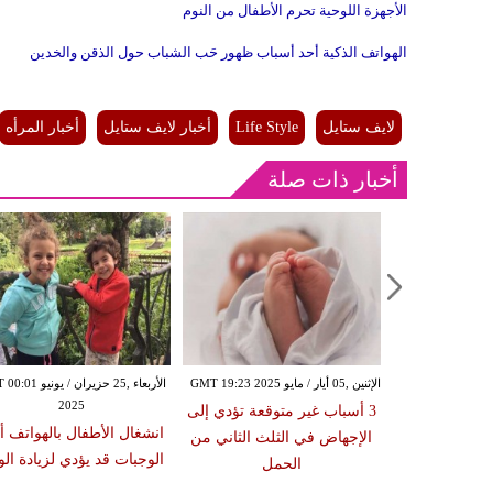
الأجهزة اللوحية تحرم الأطفال من النوم
الهواتف الذكية أحد أسباب ظهور حَب الشباب حول الذقن والخدين
لايف ستايل
Life Style
أخبار لايف ستايل
أخبار المرأه
أخبار ذات صلة
الإثنين ,05 أيار / مايو GMT 19:23 2025
الأربعاء ,25 حزيران / ي
2025
 الحوامل عند
3 أسباب غير متوقعة تؤدي إلى
انشغال الأطفال بالهواتف أث
يد في الأشهر
الإجهاض في الثلث الثاني من
الوجبات قد يؤدي لزيادة ال
يرة
الحمل