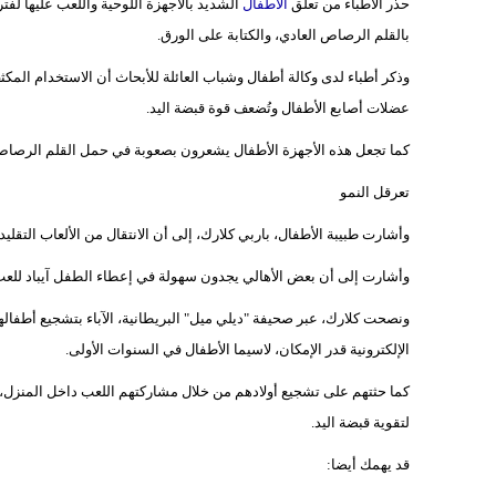
حذر الأطباء من تعلق
الأطفال
الشديد بالأجهزة اللوحية واللعب عليها ل
بالقلم الرصاص العادي، والكتابة على الورق.
وذكر أطباء لدى وكالة أطفال وشباب العائلة للأبحاث أن الاستخدام المك
عضلات أصابع الأطفال وتُضعف قوة قبضة اليد.
كما تجعل هذه الأجهزة الأطفال يشعرون بصعوبة في حمل القلم الرصاص
تعرقل النمو
وأشارت طبيبة الأطفال، باربي كلارك، إلى أن الانتقال من الألعاب التقليد
وأشارت إلى أن بعض الأهالي يجدون سهولة في إعطاء الطفل آيباد للعب ع
ونصحت كلارك، عبر صحيفة "ديلي ميل" البريطانية، الآباء بتشجيع أطفالهم
الإلكترونية قدر الإمكان، لاسيما الأطفال في السنوات الأولى.
كما حثتهم على تشجيع أولادهم من خلال مشاركتهم اللعب داخل المنزل، ب
لتقوية قبضة اليد.
قد يهمك أيضا: