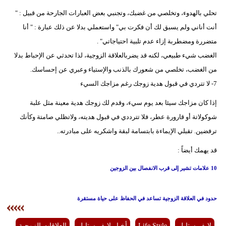
تحلي بالهدوء، وتخلصي من غضبك، وتجنبي بعض العبارات الجارحة من قبيل : "
أنت أناني ولم يسبق لك أن فكرت بي" واستعملي بدلا عن ذلك عبارة : " أنا
متضررة ومضطربة إزاء عدم تلبية احتياجاتي" .
الغضب شيء طبيعي، لكنه قد يضربالعلاقة الزوجية، لذا تحدثي عن الإحباط بدلا
من الغضب، تخلصي من شعورك بالذنب والإستياء وعبري عن إحساسك.
7- لا تتردي في قبول هدية زوجك رغم مزاجك السيء
إذا كان مزاجك سيئا بعد يوم سيء، وقدم لك زوجك هدية معينة مثل علبة
شوكولاتة أو قارورة عطر، فلا تترددي في قبول هديته، ولاتظلي صامتة وكأنك
ترفضين. تقبلي الإيماءة بابتسامة لبقة واشكريه على مبادرته..
قد يهمك أيضاً :
10 علامات تشير إلى قرب الانفصال بين الزوجين
حدود في العلاقة الزوجية تساعد في الحفاظ على حياة مستقرة
لايف ستايل
Life Style
أخبار لايف ستايل
العلاقات الزوجية