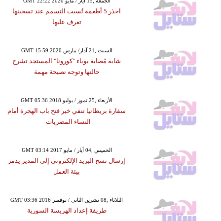
GMT 22:22 2020 الجمعة ,15 أيار / مايو
احذر 5 أطعمة تُسبب التسمم عند تسخينها
تعرف عليها
GMT 15:59 2020 السبت ,21 آذار/ مارس
شابة مُصابة بوباء "كورونا" المستجد تشرح
حالتها وتوجه نصيحة مهمة
GMT 05:36 2018 الأربعاء ,25 تموز / يوليو
سفارة بريطانيا تنفي خبر فتح باب الهجرة أمام
النساء المصريات
GMT 03:14 2017 الخميس ,04 أيار / مايو
إرسال نسخ البريد الإلكتروني إلى المدير يدمر
بيئة العمل
GMT 03:36 2016 الثلاثاء ,08 تشرين الثاني / نوفمبر
طريقة إعداد الهريسة السورية