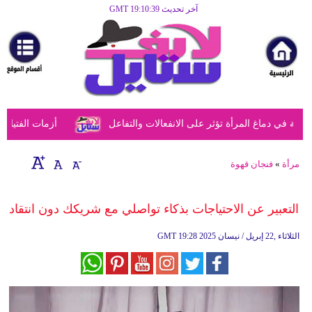
آخر تحديث GMT 19:10:39
الرئيسية
مرأة
أزياء
أزياء
في دماغ المرأة تؤثر على الانفعالات والتفاعل
أزمات الفتيات في
إسلامية
فن
مرأة
»
فنجان قهوة
ديكور
التعبير عن الاحتياجات بذكاء تواصلي مع شريكك دون انتقاد
صحة
19:28 2025 الثلاثاء ,22 إبريل / نيسان
GMT
سياحة
وسفر
أبراج