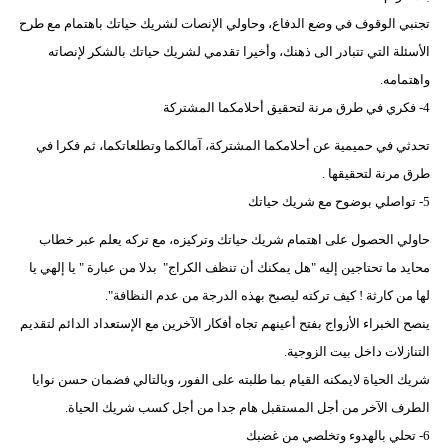
تجنبي الوقوف في وضع الدفاع، وحاولي الإنصات لشريك حياتك باهتمام مع طرح
الأسئلة التي تتبادر الى ذهنك، وأخيرا تقدمي لشريك حياتك بالشكر لإنصاته
واهتمامه.
4- فكري في طرق مرنة لتحقيق أحلامكما المشتركة
تحدثي في حميمية عن أحلامكما المشتركة، آمالكما وتطلعاتكما، ثم فكرا في
طرق مرنة لتحقيقها .
5- تواصلي بوضوح مع شريك حياتك
حاولي الحصول على اهتمام شريك حياتك وتركيزه، مع تركه يعلم عبر خطاب
محايد ما تحتاجين إليه "هل يمكنك أن تنظف الكراج" بدلا من عبارة " يا إلهي يا
لها من كارثة ! كيف تركته ليصبح بهذه الدرجة من عدم النظافة".
ينصح الخبراء الأزواج بفتح أعينهم تجاه أفكار الآخرين مع الإستعداد الدائم لتقديم
التنازلات داخل بيت الزوجية.
شريك الحياة لايمكنه القيام بما طلبته على الفور، وبالتالي فضمان حسن نوايا
الطرف الآخر من أجل المستقبل هام جدا من أجل كسب شريك الحياة.
6- تحلي بالهدوء وتخلصي من غضبك