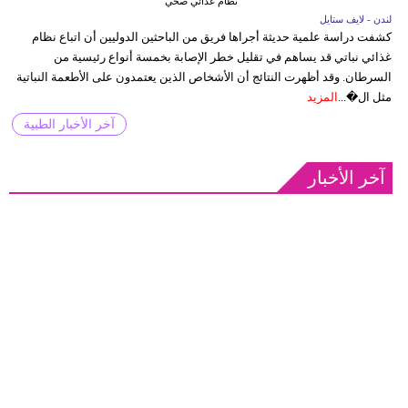
نظام غذائي صحي
لندن - لايف ستايل
كشفت دراسة علمية حديثة أجراها فريق من الباحثين الدوليين أن اتباع نظام
غذائي نباتي قد يساهم في تقليل خطر الإصابة بخمسة أنواع رئيسية من
السرطان. وقد أظهرت النتائج أن الأشخاص الذين يعتمدون على الأطعمة النباتية
مثل ال�...
المزيد
آخر الأخبار الطبية
آخر الأخبار