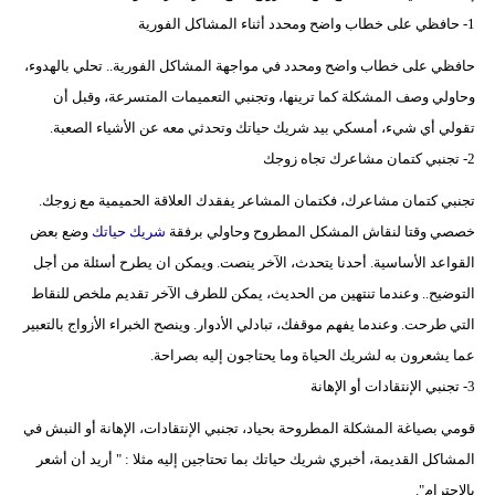
1- حافظي على خطاب واضح ومحدد أثناء المشاكل الفورية
حافظي على خطاب واضح ومحدد في مواجهة المشاكل الفورية.. تحلي بالهدوء،
وحاولي وصف المشكلة كما ترينها، وتجنبي التعميمات المتسرعة، وقبل أن
تقولي أي شيء، أمسكي بيد شريك حياتك وتحدثي معه عن الأشياء الصعبة.
2- تجنبي كتمان مشاعرك تجاه زوجك
تجنبي كتمان مشاعرك، فكتمان المشاعر يفقدك العلاقة الحميمية مع زوجك.
خصصي وقتا لنقاش المشكل المطروح وحاولي برفقة
شريك حياتك
وضع بعض
القواعد الأساسية. أحدنا يتحدث، الآخر ينصت. ويمكن ان يطرح أسئلة من أجل
التوضيح.. وعندما تنتهين من الحديث، يمكن للطرف الآخر تقديم ملخص للنقاط
التي طرحت. وعندما يفهم موقفك، تبادلي الأدوار. وينصح الخبراء الأزواج بالتعبير
عما يشعرون به لشريك الحياة وما يحتاجون إليه بصراحة.
3- تجنبي الإنتقادات أو الإهانة
قومي بصياغة المشكلة المطروحة بحياد، تجنبي الإنتقادات، الإهانة أو النبش في
المشاكل القديمة، أخبري شريك حياتك بما تحتاجين إليه مثلا : " أريد أن أشعر
بالاحترام".