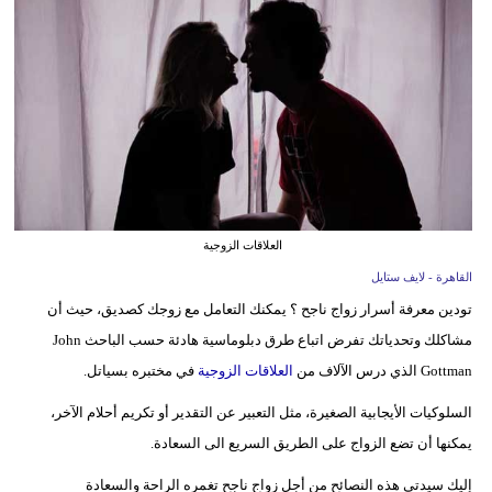
فيديو
مدوَنات
مشاكل
وحلول
العلاقات الزوجية
القاهرة - لايف ستايل
تودين معرفة أسرار زواج ناجح ؟ يمكنك التعامل مع زوجك كصديق، حيث أن
مشاكلك وتحدياتك تفرض اتباع طرق دبلوماسية هادئة حسب الباحث John
Gottman الذي درس الآلاف من
العلاقات الزوجية
في مختبره بسياتل.
السلوكيات الأيجابية الصغيرة، مثل التعبير عن التقدير أو تكريم أحلام الآخر،
يمكنها أن تضع الزواج على الطريق السريع الى السعادة.
إليك سيدتي هذه النصائح من أجل زواج ناجح تغمره الراحة والسعادة