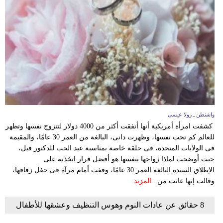
واشنطن ـ رولا عيسى
كشفت امرأة أمريكية أنها أنفقت أكثر من 4000 دولار لتتزوج نفسها وتظهر
للعالم كم تحب نفسها، وظهرت دانى، البالغة من العمر 30 عامًا، والمقيمة
فى الولايات المتحدة، فى حلقة خاصة بمناسبة عيد الحب للدكتور فيل،
حيث أوضحت لماذا زواجها بنفسها هو أفضل قرار اتخذته على
الإطلاق.السيدة البالغة العمر 30 عامًا، وقفت أمام مرآة فى حفل زفافها،
وقالت إنها عانت من...
المزيد
8 حقائق عن عادات النوم وهوس التنظيف وعشقها للأطفال