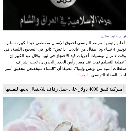
تونس - لايف ستايل
أعلن رئيس المرصد التونسي لحقوق الإنسان مصطفى عبد الكبير، تسلم
تونس 4 نساء و5 أطفال من عائلات "داعش" كانوا في السجون الليبية، في
وقت لا تزال تونسيات أخريات قيد الاحتجاز في ليبيا. وقال عبد الكبير إن
"عملية التسليم تمت عند معبر رأس الجدير الحدودي، تحت إشراف
سلطات أمنية من تونس وليبيا"، مضيفا أن "النساء سيخضعن لتحقيق أمني
ليبت القضاء التونسي...
المزيد
أميركية تُنفق 4000 دولار على حفل زفاف للاحتفال بحبها لنفسها