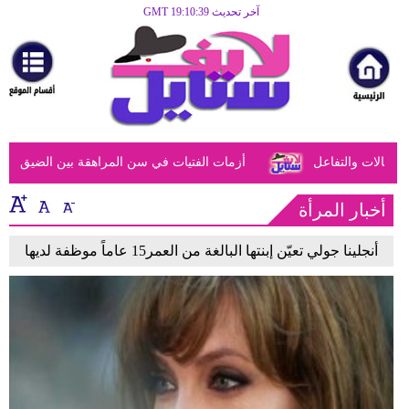
آخر تحديث GMT 19:10:39
الرئيسية
مرأة
أزياء
أزياء
الات والتفاعل
أزمات الفتيات في سن المراهقة بين الضيق النفسي
إسلامية
فن
أخبار المرأة
ديكور
أنجلينا جولي تعيّن إبنتها البالغة من العمر15 عاماً موظفة لديها
صحة
سياحة
وسفر
أبراج