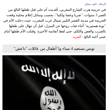
الرباط - لايف ستايل
في جريمة هزت الشارع المغربي، أقدمت أم على قتل طفلها البالغ من
العمر 3 سنوات، "ضربا وعضا ولكما"، بحسب وسائل إعلام محلية.وقعت
الجريمة في مدينة القصر الكبير شمال غرب المغرب، حيث دخلت الأم في
"نوبة هستيرية" أثناء غياب زوجها عن المنزل، قبل أن تنهال على طفلها
بالضرب والعض واللكم، حتى لفظ أنفاسه الأخيرة. وقتلت الأم طفلها أمام
عيني أخيه البالغ...
المزيد
تونس تستعيد 4 نساء و5 أطفال من عائلات "داعش"