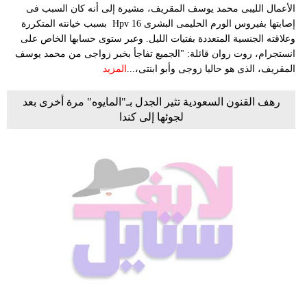
الأعمال الليبى محمد يوسف المقريف، مشيرة إلى أنه كان السبب فى
إصابتها بفيروس الورم الحليمى البشرى Hpv 16 بسبب خيانته المتكررة
وعلاقته الجنسية المتعددة بفتيات الليل. وعبر ستوى حسابها الخاص على
انستجرام، روت روان قائلة: "الجميع تفاجأ بخبر زواجى من محمد يوسف
المقريف، الذى هو حاليا زوجى وأبو ابنتى،...
المزيد
رهف القنون السعودية تثير الجدل بـ"المايوه" مرة أخرى بعد
لجوئها إلى كندا