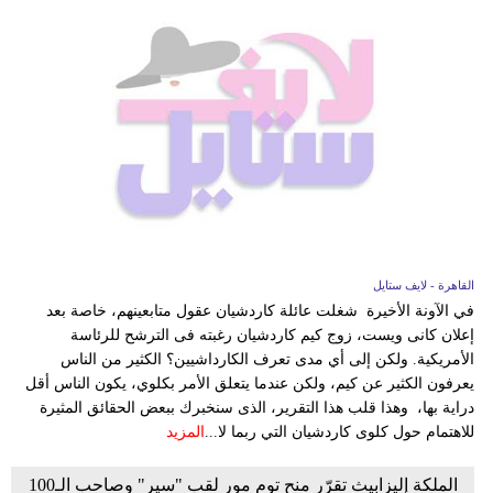
القاهرة - لايف ستايل
في الآونة الأخيرة شغلت عائلة كاردشيان عقول متابعينهم، خاصة بعد
إعلان كانى ويست، زوج كيم كاردشيان رغبته فى الترشح للرئاسة
الأمريكية. ولكن إلى أي مدى تعرف الكارداشيين؟ الكثير من الناس
يعرفون الكثير عن كيم، ولكن عندما يتعلق الأمر بكلوي، يكون الناس أقل
دراية بها، وهذا قلب هذا التقرير، الذى سنخبرك ببعض الحقائق المثيرة
للاهتمام حول كلوى كاردشيان التي ربما لا...
المزيد
الملكة إليزابيث تقرّر منح توم مور لقب "سير" وصاحب الـ100