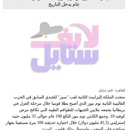
عام يدخل التاريخ
القاهرة - لايف ستايل
منحت الملكة إليزابيث الثانية لقب "سير" للجندي السابق في الحرب
العالمية الثانية توم مور الذي أصبح بطلا قوميا خلال مرحلة العزل في
بريطانيا بجمعه ملايين الجنيهات للطواقم الطبية التي تكافح مرض
كوفيد-19. وجمع الكابتن توم مور البالغ 100 عام حوالى 33 مليون جنيه
إسترليني (41,3 مليون دولار) خلال اجتيازه حديقته 100 مرة مستعينا بجهاز
يساعده على المشي، واستمال بذلك قلوب...
المزيد