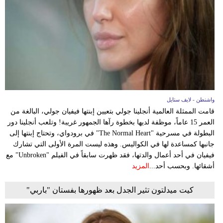
فيديو
مدوَنات
مشاكل
وحلول
واشنطن - لايف ستايل
قامت الممثلة العالمية أنجلينا جولي بتعيين إبنتها فيفيان جولي، البالغة من
العمر 15 عاماً، موظفة لديها بخطوة رآها الجمهور غريبة! وتلعب أنجلينا دور
البطولة في مسرحية "The Normal Heart" في برودواي، وتحتاج إبنتها إلى
جانبها كمساعدة لها في الكواليس. وهذه ليست المرة الأولى التي تشارك
فيفيان في أحد أعمال والدتها، فقد ظهرت سابقاً في الفيلم "Unbroken" مع
أشقائها. وبحسب أحد...
المزيد
كيت ميدلتون تثير الجدل بعد ظهورها بفستان "باربي"