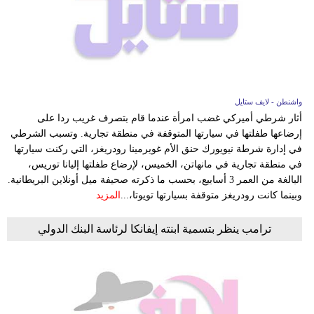
فيديو
مدوَنات
مشاكل
وحلول
واشنطن - لايف ستايل
أثار شرطي أميركي غضب امرأة عندما قام بتصرف غريب ردا على
إرضاعها طفلتها في سيارتها المتوقفة في منطقة تجارية. وتسبب الشرطي
في إدارة شرطة نيويورك حنق الأم غويرمينا رودريغز، التي ركنت سيارتها
في منطقة تجارية في مانهاتن، الخميس، لإرضاع طفلتها إليانا توريس،
البالغة من العمر 3 أسابيع، بحسب ما ذكرته صحيفة ميل أونلاين البريطانية.
وبينما كانت رودريغز متوقفة بسيارتها تويوتا،...
المزيد
ترامب ينظر بتسمية ابنته إيفانكا لرئاسة البنك الدولي