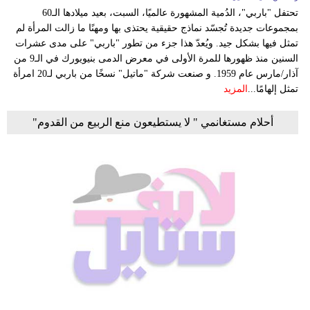
تحتفل "باربي"، الدُمية المشهورة عالميًا، السبت، بعيد ميلادها الـ60
بمجموعات جديدة تُجسّد نماذج حقيقية يحتذى بها ومهنًا ما زالت المرأة لم
تمثل فيها بشكل جيد. ويُعدّ هذا جزء من تطور "باربي" على مدى عشرات
السنين منذ ظهورها للمرة الأولى في معرض الدمى بنيويورك في الـ9 من
آذار/مارس عام 1959. و صنعت شركة "ماتيل" نسخًا من باربي لـ20 امرأة
تمثل إلهامًا...
المزيد
أحلام مستغانمي " لا يستطيعون منع الربيع من القدوم"