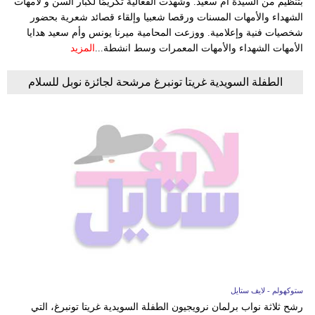
بتنظيم من السيدة أم سعيد. وشهدت الفعالية تكريمًا لكبار السن و لأمهات
الشهداء والأمهات المسنات ورقصا شعبيا وإلقاء قصائد شعرية بحضور
شخصيات فنية وإعلامية. ووزعت المحامية ميرنا يونس وأم سعيد هدايا
الأمهات الشهداء والأمهات المعمرات وسط انشطة...
المزيد
الطفلة السويدية غريتا تونبرغ مرشحة لجائزة نوبل للسلام
ستوكهولم - لايف ستايل
رشح ثلاثة نواب برلمان نرويجيون الطفلة السويدية غريتا تونبرغ، التي