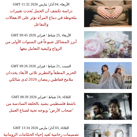
GMT 11:32 2026 الأربعاء ,04 آذار/ مارس
دراسة تكشف أن الحمل يُحدث تغييرات
ملحوظة في دماغ المرأة تؤثر على الانفعالات
والتفاعل
GMT 09:45 2026 الأربعاء ,25 شباط / فبراير
أبرز المشاكل شيوعاً في السنوات الأولى من
الزواج وكيفية التعامل معها
GMT 09:26 2026 السبت ,21 شباط / فبراير
الحرير المطفأ والتطريز ثلاثي الأبعاد يحددان
ملامح قفاطين رمضان 2026 لدى شالكي
GMT 08:39 2026 الثلاثاء ,24 شباط / فبراير
ناشط فلسطيني يشيد بالحلقة السادسة من
"صحاب الأرض" ويوجه تحية لصناع العمل
GMT 13:34 2026 الثلاثاء ,03 آذار/ مارس
تصميمات رخامية تُعيد إحياء الحمّامات الرومانية