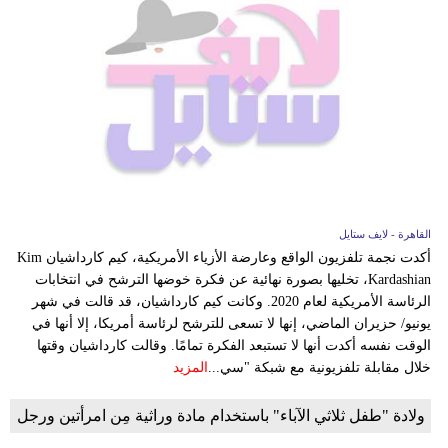
القاهرة - لايف ستايل
أكدت نجمة تلفزيون الواقع وعارضة الأزياء الأمريكية، كيم كارداشيان Kim
Kardashian، تخليها بصورة نهائية عن فكرة خوضها الترشح في انتخابات
الرئاسة الأمريكية لعام 2020. وكانت كيم كارداشيان، قد قالت في شهر
يونيو/ حزيران الماضي، إنها لا تسعى للترشح لرئاسة أمريكا، إلا أنها في
الوقت نفسه أكدت أنها لا تستبعد الفكرة تمامًا. وقالت كارداشيان وقتها
خلال مقابلة تلفزيونية مع شبكة "سي...
المزيد
ولادة "طفل ثلاثي الآباء" باستخدام مادة وراثية مِن امرأتين ورجل