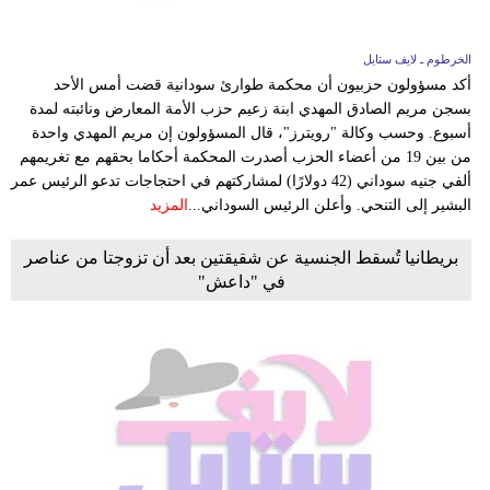
الخرطوم ـ لايف ستايل
أكد مسؤولون حزبيون أن محكمة طوارئ سودانية قضت أمس الأحد
بسجن مريم الصادق المهدي ابنة زعيم حزب الأمة المعارض ونائبته لمدة
أسبوع. وحسب وكالة "رويترز"، قال المسؤولون إن مريم المهدي واحدة
من بين 19 من أعضاء الحزب أصدرت المحكمة أحكاما بحقهم مع تغريمهم
ألفي جنيه سوداني (42 دولارًا) لمشاركتهم في احتجاجات تدعو الرئيس عمر
البشير إلى التنحي. وأعلن الرئيس السوداني...
المزيد
بريطانيا تُسقط الجنسية عن شقيقتين بعد أن تزوجتا من عناصر
في "داعش"