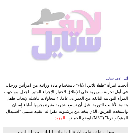
أثينا - لايف ستايل
أنجبت امرأة "طفلا ثلاثي الآباء" باستخدام مادة وراثية من امرأتين ورجل،
في أول تجربة سريرية على الإطلاق لاختبار الإجراء المثير للجدل. وواجهت
المرأة اليونانية البالغة من العمر 32 عاما، 4 محاولات فاشلة لإنجاب طفل
بتقنية الأنابيب الثورية، قبل أن تسمع بتجربة مثيرة يجريها أطباء إسبان.
واستخدم الفريق، الذي يتخذ من برشلونة مقرا له، تقنية تسمى "استبدال
الميتوكوندريا" (MST) لوضع الحمض...
المزيد
حفل زفاف فاخر لابنة البرلماني اللباني جميل السيد