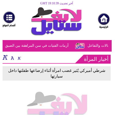
آخر تحديث GMT 19:10:39
الرئيسية
مرأة
أزياء
أزياء
عالات والتفاعل
أزمات الفتيات في سن المراهقة بين الضيق النفس
إسلامية
فن
أخبار المرأة
ديكور
شرطي أميركي يُثير غضب امرأة أثناء إرضاعها طفلتها داخل
سيارتها
صحة
سياحة
وسفر
أبراج