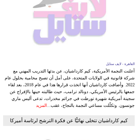
القاهرة - لايف ستايل
أعلنت النجمة الأمريكية، كيم كارداشيان، عن بدئها التدريب المهني مع
شركة قانونية في الولايات المتحدة، على أمل أن تصبح محامية بحلول عام
2022. وأضافت كارداشيان أنها اتخذت قرارها هذا في عام 2018، بعد لقاء
جمعها بالرئيس الأمريكي، دونالد ترامب، حيث طالبته حينها بالإفراج عن
سجينة أمريكية شهيرة تورطت في جرائم مخدرات، تدعى أليس ماري
جونسون. وتكلّلت مساعي النجمة بالنجاح، عقب...
المزيد
كيم كارداشيان تتخلى نهائيًّا عن فكرة الترشح لرئاسة أميركا