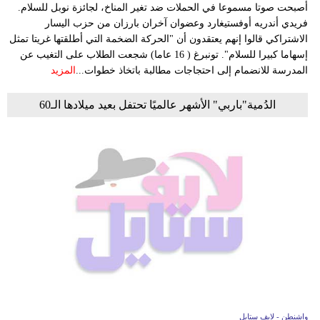
أصبحت صوتا مسموعا في الحملات ضد تغير المناخ، لجائزة نوبل للسلام.
فريدي أندريه أوفستيغارد وعضوان آخران بارزان من حزب اليسار
الاشتراكي قالوا إنهم يعتقدون أن "الحركة الضخمة التي أطلقتها غريتا تمثل
إسهاما كبيرا للسلام". تونبرغ ( 16 عاما) شجعت الطلاب على التغيب عن
المدرسة للانضمام إلى احتجاجات مطالبة باتخاذ خطوات...
المزيد
الدُمية"باربي" الأشهر عالميًا تحتفل بعيد ميلادها الـ60
واشنطن - لايف ستايل