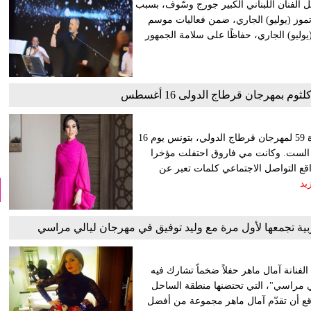
 الفنان اللبناني الكبير جورج وسّوف، بسبب
يق مفاجئ في منطقة الحفل، والذي كان من المقرر له يوم 17 تموز (يوليو) الجاري، ضمن فعاليات موسم
رت الجهة المنظمة تأجيل الحفل الى يوم 31 تموز (يوليو) الجاري، حفاظًا على سلامة الجمهور
بمهرجان قرطاج الدولى 16 أغسطس
تحيي الفنانة مي فاروق سهرة خاصة لأم كلثوم خلال فعاليات الدورة 59 لمهرجان قرطاج الدولي، بتونس يوم 16
ي الست. وكانت مي فاروق احتفلت مؤخرا
اقع التواصل الاجتماعي كلمات تعبر عن
يد
ية تجمعها لأول مرة مع وليد توفيق في مهرجان ليالي مراسي
فنانة آمال ماهر حفلاً ضخماً تشارك فيه
لي مراسي"، التي تحتضنها منطقة الساحل
قع أن تقدّم آمال ماهر مجموعة من أفضل