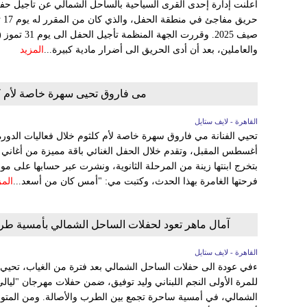
أعلنت إدارة إحدى القرى السياحية بالساحل الشمالي عن تأجيل حفل
حر
صيف 2025. وقر
والعاملين، بعد أن أدى الحريق الى أضرار مادية كبيرة...
المزيد
مى فاروق تحيى سهرة خاصة لأم كلثوم 
القاهرة - لايف ستايل
أغسطس المقبل، وتقدم خلال الحفل الغنائي باقة مميزة من أغان
بتخرج ابنتها زينة من المرحلة الثانوية، ونشرت عبر حسابها على مو
فرحتها الغامرة بهذا الحدث، وكتبت مي: "أمس كان من أسعد...
المز
آمال ماهر تعود لحفلات الساحل الشمالي بأمسية طرب
القاهرة - لايف ستايل
ءفي عودة الى حفلات الساحل الشمالي بعد فترة من الغياب، تحيي ال
للمرة الأولى النجم اللبناني وليد توفيق، ضمن حفلات مهرجان "ليا
الشمالي، في أمسية ساحرة تجمع بين الطرب والأصالة. ومن المتو