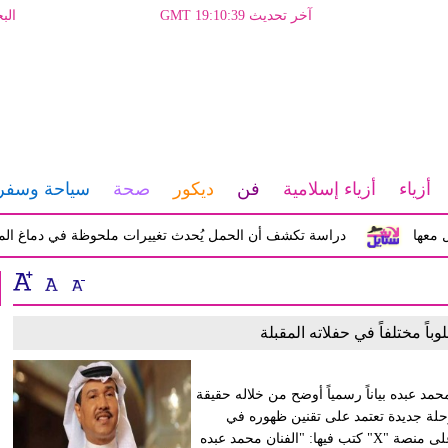
آخر تحديث GMT 19:10:39
الب
أزياء
أزياء إسلامية
فن
ديكور
صحة
سياحة وسفر
دراسة تكشف أن الحمل يُحدث تغييرات ملحوظة في دماغ المرأة تؤث
باً مختلفاً في حفلاته المقبلة
مد عبده بياناً رسمياً أوضح من خلاله حقيقة
رحلة جديدة تعتمد على تقنين ظهوره في
الحفلات. ونشر بدر محمد عبده، مدير مكتب الفنان ونجله، تغريدة على منصة "X" كتب فيها: "الفنان محمد عبده