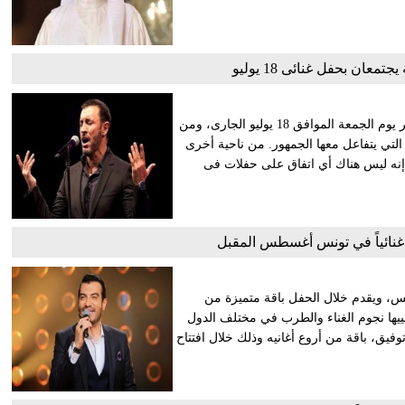
عان بحفل غنائى 18 يوليو
يحيى كل من النجم كاظم الساهر والنجمة أصالة حفلاً غنائيًا في قطر يوم الجمعة الموافق 18 يوليو الجارى، ومن
 التي يتفاعل معها الجمهور. من ناحية أخرى
إنه ليس هناك أي اتفاق على حفلات فى
 غنائياً في تونس أغسطس المقبل
يًا يوم 4 أغسطس المقبل بتونس، ويقدم خلال الحفل باقة متميزة من
ييها نجوم الغناء والطرب في مختلف الدول
نان إيهاب توفيق، باقة من أروع أغانيه وذلك خلال افتتاح