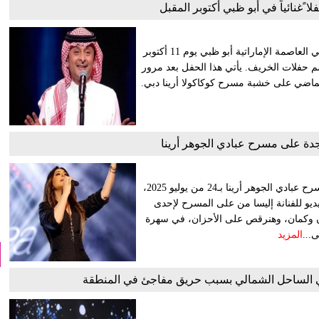
ا ًغنائياً في أبو ظبي أكتوبر المقبل
أعلن المطرب السعودي عبدالمجيد عبدالله عن إحيائه حفل غنائي في العاصمة الإماراتية أبو ظبي يوم 11 أكتوبر
م حفلات الخريف. يأتي هذا الحفل بعد مرور
إقامته لآخر حفل له في الإمارات، في 30 يونيو الماضي على خشبة مسرح كوكاكولا أرينا دبي.
دة على مسرح عبادي الجوهر أرينا
تستعد الفنانة إليسا لإحياء حفل لها ضمن موسم جدة، وذلك على مسرح عبادي الجوهر أرينا بـ24 من يوليو 2025،
و للفنانة إليسا من على المسرح لإحدى
مان وكمان، وهنرقص على الأحزان، في سهرة
ى...
المزيد
في الساحل الشمالي بسبب حريق مفاجئ في المنطقة