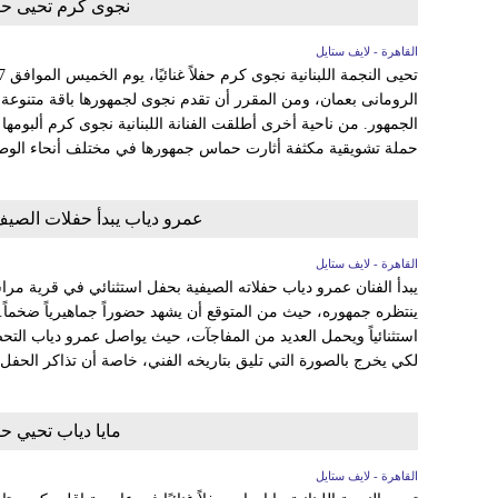
نجوى كرم تحيى حفلاً غنا
القاهرة - لايف ستايل
الرومانى بعمان، ومن المقرر أن تقدم نجوى لجمهورها باقة متنوعة من
الجمهور. من ناحية أخرى أطلقت الفنانة اللبنانية نجوى كرم ألبومها 
حملة تشويقية مكثفة أثارت حماس جمهورها في مختلف أنحاء الوط
عمرو دياب يبدأ حفلات الصي
القاهرة - لايف ستايل
يبدأ الفنان عمرو دياب حفلاته الصيفية بحفل استثنائي في قرية مرا
ينتظره جمهوره، حيث من المتوقع أن يشهد حضوراً جماهيرياً ضخما
استثنائياً ويحمل العديد من المفاجآت، حيث يواصل عمرو دياب التحض
لكي يخرج بالصورة التي تليق بتاريخه الفني، خاصة أن تذاكر الحفل
مايا دياب تحيي حفلاً غن
القاهرة - لايف ستايل