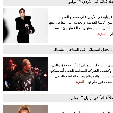
ئيًا فى الأردن 17 يوليو
تحيى النجمة اللبنانية نجوى كرم حفلاً غنائيًا، يوم الخميس الموافق 17 يوليو في الأردن على مسرح المدرج
 أغانيها القديمة والحديثة التى يتفاعل معها
الغنائي الجديد بعنوان "حالة طوارئ"، بعد
ن...
المزيد
ف بحفل استثنائي في الساحل الشمالي
سي بالساحل الشمالي غداً (الجمعة)، والذي
ً. وكشفت الشركة المنظّمة للحفل أنه سيكون
يرات النهائية والبروفات الخاصة بالحفل
 نفدت فور طرحها...
المزيد
ائياً في أربيل 17 يوليو