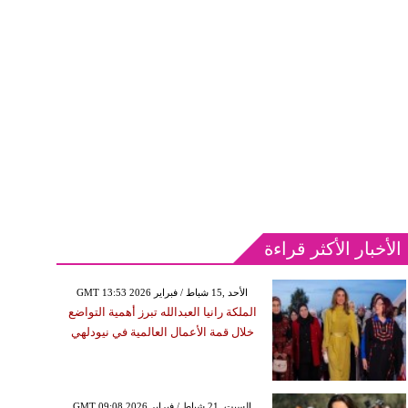
الأخبار الأكثر قراءة
GMT 13:53 2026 الأحد ,15 شباط / فبراير
الملكة رانيا العبدالله تبرز أهمية التواضع
خلال قمة الأعمال العالمية في نيودلهي
GMT 09:08 2026 السبت ,21 شباط / فبراير