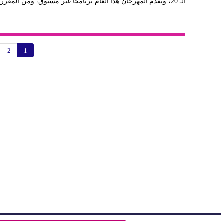
الـ 20، ويقدم المهرجان هذا العام برنامجا غير مسبوق، ومن المقرر أن...
2
1