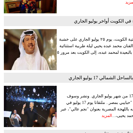
مزيد
 في الكويت أواخر يوليو الجاري
يستعد فنان العرب محمد عبده لإحياء حفل غنائي في العاصمة الكويتية الكويت، يوم ٢٥ يوليو الجاري على خشبة
لفنان محمد عبده يحيي ليلة طربية استثنائية
في الكويت.. ليلة من الأصالة". ويأتي هذا الحفل ليمثل عودة ليست بالبعيدة لمحمد عبده، إلى الكويت بعد مرور ٥
شمالي 17 يوليو الجاري
يحيي الفنان جورج وسوف حفلا غنائيا بالساحل الشمالي، وذلك في 17 من شهر يوليو الجاري. ونشر وسوف
الملصق الدعائي للحفل، عبر حساباته على السوشيال ميديا، معلقا: "حبايبي بمصر.. ملتقانا يوم 17 يوليو في
باللهجة المصرية بعنوان "نجم عالي"، عبر
مد يحيى،...
المزيد