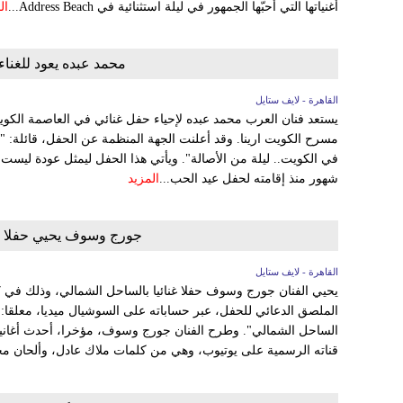
أغنياتها التي أحبّها الجمهور في ليلة استثنائية في Address Beach...
ال
محمد عبده يعود للغناء
القاهرة - لايف ستايل
مسرح الكويت ارينا. وقد أعلنت الجهة المنظمة عن الحفل، قائلة: "ا
شهور منذ إقامته لحفل عيد الحب...
المزيد
جورج وسوف يحيي حفلا بالساحل ال
القاهرة - لايف ستايل
الساحل الشمالي". وطرح الفنان جورج وسوف، مؤخرا، أحدث أغانيه 
قناته الرسمية على يوتيوب، وهي من كلمات ملاك عادل، وألحان مح