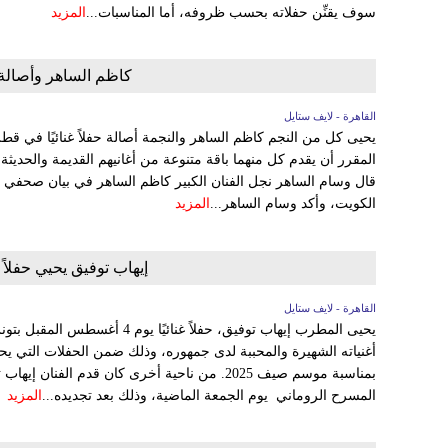
سوف يقنِّن حفلاته بحسب ظروفه، أما المناسبات...
المزيد
كاظم الساهر وأصالة يجتم
القاهرة - لايف ستايل
المقرر أن يقدم كل منهما باقة متنوعة من أغانيهم القديمة والحديثة
قال وسام الساهر نجل الفنان الكبير كاظم الساهر في بيان صحفي 
الكويت، وأكد وسام الساهر...
المزيد
إيهاب توفيق يحيي حفلاً
القاهرة - لايف ستايل
يحيى المطرب إيهاب توفيق، حفلاً غنائ
أغنياته الشهيرة والمحببة لدى جمهوره، وذلك ضمن الحفلات التي يح
بمناسبة موسم صيف 2025. من ناحية أخرى كان قدم الف
المسرح الروماني يوم الجمعة الماضية، وذلك بعد تجديده...
المزيد