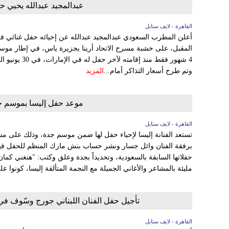
عبدالمجيد عبدالله يحيي حفل
القاهرة - لايف ستايل
المقبل، على خشبة مسرح الاتحاد أرينا بجزيرة ياس، في إطار موس
4 شهور فقط منذ 
وتم طرح أسعار التذاكر أمام...
المزيد
موعد حفل إليسا بموسم ج
القاهرة - لايف ستايل
برفقة الفنان وائل جسار.ونشر حساب بنش مارك المنظم للحفل فيدي
حفلاتها السابقة بالسعودية، وتحديداً بجدة وعلق وكتب: "هنغني ك
مليئة بالمشاعر والأغاني الجميلة مع النجمة المتألقة إليسا، كونوا عل
تأجيل حفل الفنان اللبناني جورج وسّوف 
القاهرة - لايف ستايل