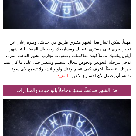
مهنياً: يمكن اعتبار هذا الشهر مفترق طريق في حياتك، وفترة إعلان عن
تغيير يجري على مستوى أعمالك ومشاريعك وخططك المستقبلية. شهر
أيلول يناسبك تماماً فبعد معاكسات وصعوبات تجارب الشهر الفائت المرة،
تدخل مرحلة التعويض وتخوض مجال التنظيم وتنتصر حتى على ما كان يقيد
حريتك. عاطفيًاً: اعرف كيف تنظم وقتك واولوياتك، ولا تسمح لاي سوء
تفاهم أن يحصل لأن الاسبوع الاخير...
المزيد
هذا الشهر ضاغطًا نسبيًا وحافلاً بالواجبات والمبادرات