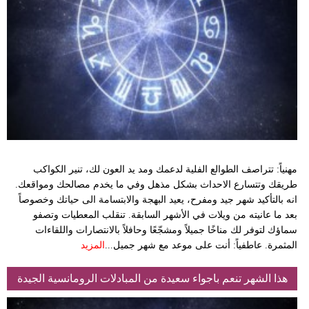
مهنياً: تتراصف الطوالع الفلية لدعمك ومد يد العون لك، تنير الكواكب
طريقك وتتسارع الاحداث بشكل مذهل وفي ما يخدم مصالحك ومواقعك.
انه بالتأكيد شهر جيد ومفرح، يعيد البهجة والابتسامة الى حياتك وخصوصاً
بعد ما عانيته من ويلات في الأشهر السابقة. تنقلب المعطيات وتصفو
سماؤك لتوفر لك مناخًا جميلاً ومشجّعًا وحافلاً بالانتصارات واللقاءات
المثمرة. عاطفياً: أنت على موعد مع شهر جميل...
المزيد
هذا الشهر تنعم باجواء سعيدة من المبادلات الرومانسية الجيدة