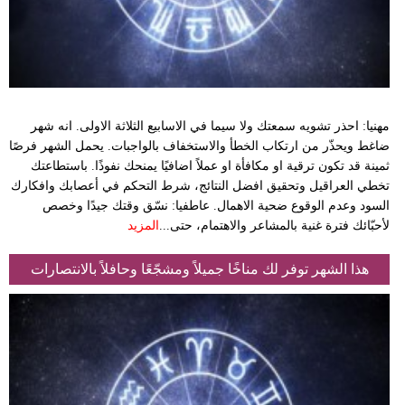
مهنيا: احذر تشويه سمعتك ولا سيما في الاسابيع الثلاثة الاولى. انه شهر
ضاغط ويحذّر من ارتكاب الخطأ والاستخفاف بالواجبات. يحمل الشهر فرصًا
ثمينة قد تكون ترقية او مكافأة او عملاً اضافيًا يمنحك نفوذًا. باستطاعتك
تخطي العراقيل وتحقيق افضل النتائج، شرط التحكم في أعصابك وافكارك
السود وعدم الوقوع ضحية الاهمال. عاطفيا: نسّق وقتك جيدًا وخصص
لأحبّائك فترة غنية بالمشاعر والاهتمام، حتى...
المزيد
هذا الشهر توفر لك مناخًا جميلاً ومشجّعًا وحافلاً بالانتصارات