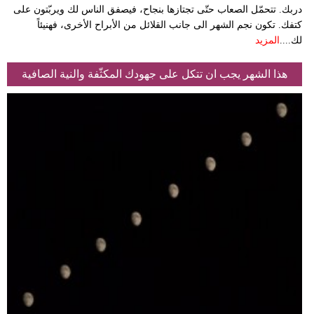
دربك. تتحمّل الصعاب حتّى تجتازها بنجاح، فيصفق الناس لك ويربّتون على
كتفك. تكون نجم الشهر الى جانب القلائل من الأبراح الأخرى، فهنيئاً
لك....
المزيد
هذا الشهر يجب ان تتكل على جهودك المكثّفة والنية الصافية