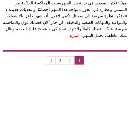
مهنيًا: تكثر الضغوط في بداية هذا الشهربسبب المعاكسة الفلكية من
الشمس وعطارد في الجوزاء تواجه هذا الشهر أخصامًا أو تحديات جديدة لا
تتوقعّها. نظرة سريعة الى سمائك تكفي لأقول بأنه شهر حافل بالانشغالات
والمواعيد والمهمّات الصعبة والدقيقة. كن حذراً لأن خصمك قوي والمنافسة
شرسة. فليكن عملك كاملاً ولا تترك ثغرة كي لا ينقضّ عليك الخصم وينال
منك. عاطفيا:ً يحمل الشهر...
المزيد
3
2
1