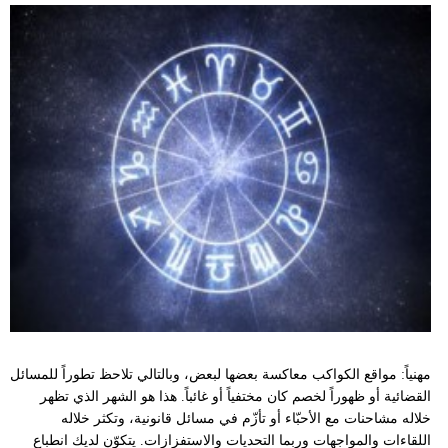
مهنياً: مواقع الكواكب معاكسة بعضها لبعض، وبالتالي تلاحظ تطوراً للمسائل
القضائية أو ظهوراً لخصم كان مختفياً أو غائباً. هذا هو الشهر الذي تظهر
خلاله مشاحنات مع الأحبّاء أو تأزّم في مسائل قانونية، وتكثر خلاله
اللقاءات والمواجهات وربما التحديات والاستفزازات. يتكوّن لديك انطباع