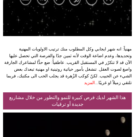
مهنياً: انه شهر ايجابي وكل المطلوب منك ترتيب الاولويات المهنية
وتحديدها، وعدم اضاعة الوقت لأنه ثمين جدًا والفرصة التي تحصل عليها
الآن قد لا تتكرّر في المستقبل القريب. عاطفياً: ضع حدًّا لمشاعرك الجارفة
واصغ لصوت العقل. تنشغل بأمور حياتية روتينية او مهنية تبعدك بعض
الشيء عن الحبيب. لكنّ كوكب الزُهرة قد يجلب الحب الى مكتبك، فربما
تلتقي زميلاً او غريبًا...
المزيد
هذا الشهر لديك فرص كبيرة للنمو والتطور من خلال مشاريع
جديدة أو ترقيات