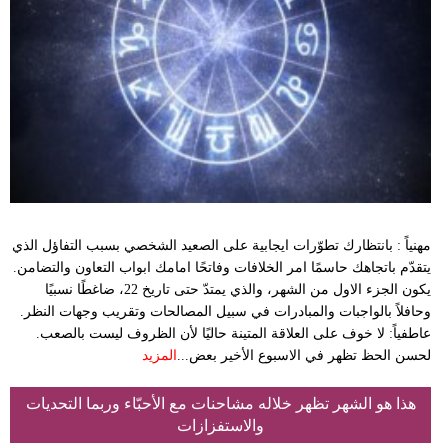
مهنياً : بانتظارك تطوّرات ايجابية على الصعيد الشخصي بسبب التفاؤل الذي
يتقدّم باتجاهك حاسمًا امر الخلافات وفاتحًا امامك ابواب التعاون والتضامن.
يكون الجزء الاول من الشهر، والذي يمتدّ حتى تاريخ 22، ضاغطًا نسبيًا
وحافلاً بالواجبات والمبادرات في سبيل المصالحات وتقريب وجهات النظر.
عاطفياً: لا خوف على العلاقة المتينة حاليًا لأن الظروف ليست بالصعب.
لحسن الحظ تظهر في الاسبوع الأخير بعض...
المزيد
هذا هو الشهر تظهر خلاله مشاحنات مع الأحبّاء وربما التحديات
والاستفزازات