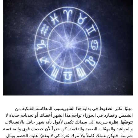
مهنيًا: تكثر الضغوط في بداية هذا الشهربسبب المعاكسة الفلكية من
الشمس وعطارد في الجوزاء تواجه هذا الشهر أخصامًا أو تحديات جديدة لا
تتوقعّها. نظرة سريعة الى سمائك تكفي لأقول بأنه شهر حافل بالانشغالات
والمواعيد والمهمّات الصعبة والدقيقة. كن حذراً لأن خصمك قوي والمنافسة
شرسة. فليكن عملك كاملاً ولا تترك ثغرة كي لا ينقضّ عليك الخصم وينال