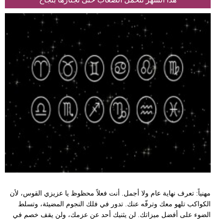
مهنياً: تعرف نهاية عام ولا أجمل. أنت فعلاً محظوظ يا عزيزي القوس، لأن
الكواكب تلهو معك وترفّه عنك. تدور في فلك النجوم المضيئة، وتسلط
الضوء على أفضل ميزاتك. لن يثنيك أحد عن عزمك، ولن يقف خصم في