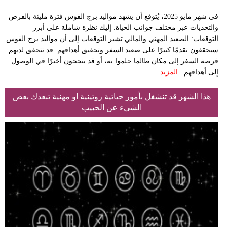
في شهر مايو 2025، يُتوقع أن يشهد مواليد برج القوس فترة مليئة بالفرص
والتحديات عبر مختلف جوانب الحياة. إليك نظرة شاملة على أبرز
التوقعات:​ الصعيد المهني والمالي تشير التوقعات إلى أن مواليد برج القوس
سيحققون تقدمًا كبيرًا على صعيد السفر وتحقيق أهدافهم. قد تتحقق لديهم
فرصة السفر إلى مكان طالما حلموا به، أو قد ينجحون أخيرًا في الوصول
إلى أهدافهم...
المزيد
هذا الشهر قد تنشغل بأمور حياتية روتينية او مهنية تبعدك بعض
الشيء عن الحبيب