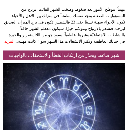
مهنياً: تتوضّح الأمور بعد ضغوط وصخب الشهر الفائت. ترتاح من
المسؤوليات الصعبة وتجد نفسك مطمئناً في منزلك بين الاهل والأحباء.
تكون الأجواء سهلة نسبيًا حتى 23 فالشمس تكون في برج الميزان الصديق
لبرجك فتشعر بالارتياح وتتوسّم خيرًا. سيكون معظم الشهر حافلاً
بالنشاطات الاجتماعيّة وغيرها. عاطفياً: يسود جو من اللااستقرار والحيرة
في حياتك العاطفية وتكثر الانشغالات هذا الشهر سواء كانت مهنية...
المزيد
شهر ضاغط ويحذّر من ارتكاب الخطأ والاستخفاف بالواجبات