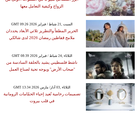
الزواج وكيفية التعامل معها
GMT 09:26 2026 السبت ,21 شباط / فبراير
الحرير المطفأ والتطريز ثلاثي الأبعاد يحددان
ملامح قفاطين رمضان 2026 لدى شالكي
GMT 08:39 2026 الثلاثاء ,24 شباط / فبراير
ناشط فلسطيني يشيد بالحلقة السادسة من
"صحاب الأرض" ويوجه تحية لصناع العمل
GMT 13:34 2026 الثلاثاء ,03 آذار/ مارس
تصميمات رخامية تُعيد إحياء الحمّامات الرومانية
في قلب بيروت