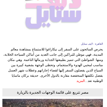
القاهرة - لايف ستايل
يحرص السائحون على السفر إلى نيكاراغوا للاستمتاع بمشاهدة معالم
المدينة، فهي موطن للبراكين إلى جانب العديد من أماكن السياحة الخلابة،
ومنها: الشواطئ التي تتميز بطبيعتها الجذابة ورمالها الناعمة. وهي مكان
مناسب لمحبي الهدوء والاستجمام، وتحظى الوجهة بشعبية كبيرة بين
السياح الذين يفضلون السفر إليها لقضاء إجازاتهم وعطلات شهر العسل
بفضل تكلفتها المنخفضة مقارنة بالدول الأخرى. حديقة بركان ماسايا
الوطنية تعد...
المزيد
مصر تتربع على قائمة الوجهات الجديرة بالزيارة