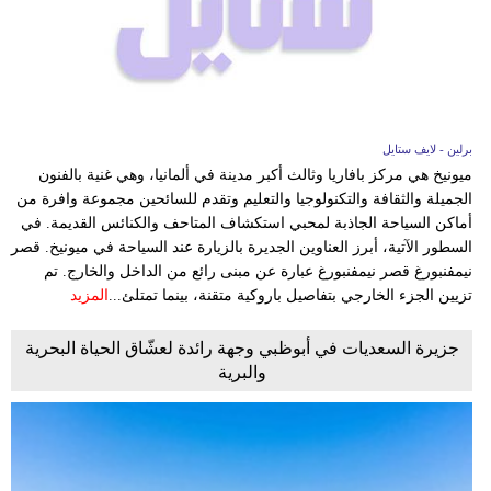
برلين - لايف ستايل
ميونيخ هي مركز بافاريا وثالث أكبر مدينة في ألمانيا، وهي غنية بالفنون
الجميلة والثقافة والتكنولوجيا والتعليم وتقدم للسائحين مجموعة وافرة من
أماكن السياحة الجاذبة لمحبي استكشاف المتاحف والكنائس القديمة. في
السطور الآتية، أبرز العناوين الجديرة بالزيارة عند السياحة في ميونيخ. قصر
نيمفنبورغ قصر نيمفنبورغ عبارة عن مبنى رائع من الداخل والخارج. تم
تزيين الجزء الخارجي بتفاصيل باروكية متقنة، بينما تمتلئ...
المزيد
جزيرة السعديات في أبوظبي وجهة رائدة لعشّاق الحياة البحرية
والبرية