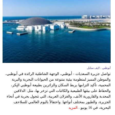
أبوظبي - لايف ستايل
تواصل جزيرة السعديات - أبوظبي، الوجهة الشاطئية الرائدة في أبوظبي،
والموطن المميز لمنظومة بيئية متنوعة من الحيوانات البحرية والبرية
المحمية، تأكيد التزامها بربط السكان والزائرين بطبيعة أبوظبي البِكر،
والحفاظ على بيئتها الطبيعية والكائنات التي تزخر بها، مثل: الدلافين
المحدبة والقارورية الأنف، والغزلان العربية، التي تتجول بحرية في أنحاء
الجزيرة، والطيور بمختلف أنواعها. واحتفالاً باليوم العالمي للسلاحف
البحرية، في 16 يونيو...
المزيد