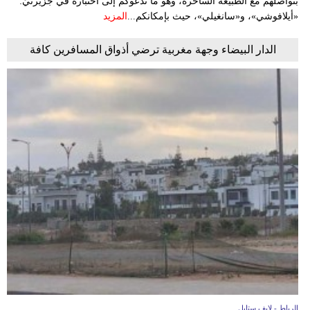
بتواصلهم مع الطبيعة الساحرة، وهو ما ندعوكم إلى اختباره في جزيرتَيْ:
«أيلافوشي»، و«سانغيلي»، حيث بإمكانكم...
المزيد
الدار البيضاء وجهة مغربية ترضي أذواق المسافرين كافة
الرباط - لايف ستايل