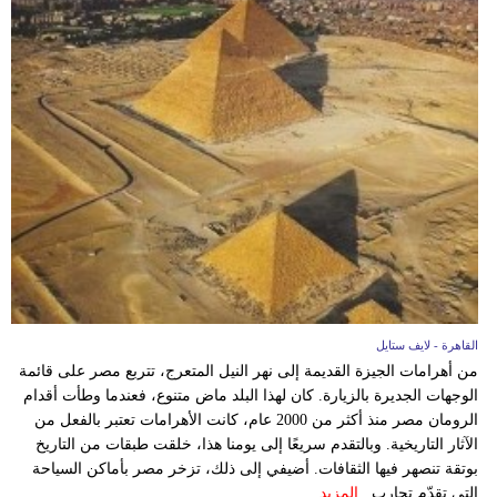
القاهرة - لايف ستايل
من أهرامات الجيزة القديمة إلى نهر النيل المتعرج، تتربع مصر على قائمة
الوجهات الجديرة بالزيارة. كان لهذا البلد ماض متنوع، فعندما وطأت أقدام
الرومان مصر منذ أكثر من 2000 عام، كانت الأهرامات تعتبر بالفعل من
الآثار التاريخية. وبالتقدم سريعًا إلى يومنا هذا، خلقت طبقات من التاريخ
بوتقة تنصهر فيها الثقافات. أضيفي إلى ذلك، تزخر مصر بأماكن السياحة
التي تقدّم تجارب...
المزيد