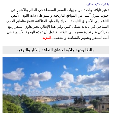
بانكوك - لايف ستايل
تعتبر تايلاند واحدة من وجهات السفر المفضلة في العالم والأشهر في
جنوب شرق آسيا. من المواقع التاريخية والشواطئ ذات اللون الأبيض
الناعم إلى الأسواق النابضة بالحياة والمعابد المتلألئة، تتنوع مناطق الجذب
السياحي في تايلاند بشكل كبير. وفي هذا الإطار، يخبر هاوي السفر ربيع
بكراكي عن تجرة سفره إلى تايلاند، فيقول أن "هذه الوجهة الآسيوية هي
آمنة للسفر وتشتهر بالبساطة والشعب...
المزيد
مالطا وجهة جاذّبة لعشاق الثقافة والآثار والترفيه