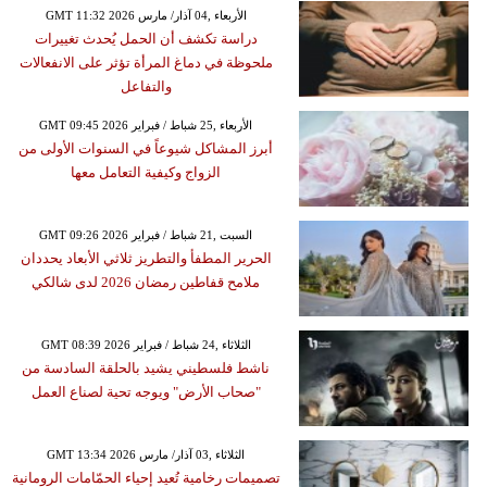
GMT 11:32 2026 الأربعاء ,04 آذار/ مارس
دراسة تكشف أن الحمل يُحدث تغييرات
ملحوظة في دماغ المرأة تؤثر على الانفعالات
والتفاعل
GMT 09:45 2026 الأربعاء ,25 شباط / فبراير
أبرز المشاكل شيوعاً في السنوات الأولى من
الزواج وكيفية التعامل معها
GMT 09:26 2026 السبت ,21 شباط / فبراير
الحرير المطفأ والتطريز ثلاثي الأبعاد يحددان
ملامح قفاطين رمضان 2026 لدى شالكي
GMT 08:39 2026 الثلاثاء ,24 شباط / فبراير
ناشط فلسطيني يشيد بالحلقة السادسة من
"صحاب الأرض" ويوجه تحية لصناع العمل
GMT 13:34 2026 الثلاثاء ,03 آذار/ مارس
تصميمات رخامية تُعيد إحياء الحمّامات الرومانية