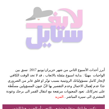
أبرز أحداث الأسبوع الثاني من شهر حزيران/يونيو 2017: نسق بين
الواجبات مهنيًا : بداية اسبوع مثقلة بالاتعاب ، قد لا تجد الوقت الكافي
لإنجاز كامل مسؤولياتك الروتينية بسبب توتّر او قلق عابر من الضروري
جدًا عدم إهمال الاعمال وعدم التقصير بها لأنّ عيون المسؤولين مسلّطة
على تحركاتك. تعود المعنويات مرتفعة مع انتقال القمر الى برجك وعودة
المشتري الى سيره المباشر...
المزيد
تكون طباعك متقلبة وتشعر بالتعب أو الحزن هذا الشهر