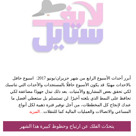
أبرز أحداث الأسبوع الرابع من شهر حزيران/يونيو 2017: اسبوع حافل
بالاحداث مهنيًا: قد يكون الأسبوع حافلًا بالمستجدات والأحداث التي تناسبك
لكي تحقق بعض المشاريع والأمنيات. بعد ذلك تبذل جهودًا مضاعفة لكي
تحافظ على النمط الذي بلغته أخيرًا. لن تستسلم بل ستعطي أفضل ما
عندك لإنجاح كل المخططات، من أجل توفير فترة ذهبية لكل أنواع
المساعي والاتصالات والعمليات المالية كما للتنقلات...
المزيد
يتحدّث الفلك عن ارتياح وحظوظ كبيرة هذا الشهر