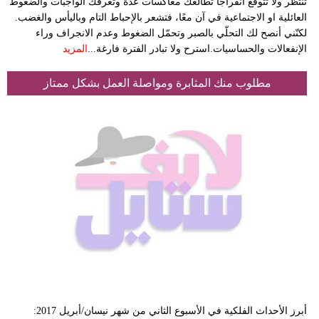
تنتظر ولا تتوقع انفراجا تطالعك معاكسات عدّة وتُغرقك الواجبات والضغوط
العائلية او الاجتماعية في آن معًا، فتشعر بالإحباط التام وباليأس والغضب.
لكنّني أنصح لك التحلّي بالصبر وتحمّل الضغوط وعدم الانجراف وراء
الإنفعالات والحساسيات.استرح ولا تبادر الفترة فارغة...
المزيد
مطلوب منك المثابرة ومواصلة العمل بشكل ممتاز
أبرز الأحداث الفلكية في الأسبوع الثاني من شهر نيسان/أبريل 2017: