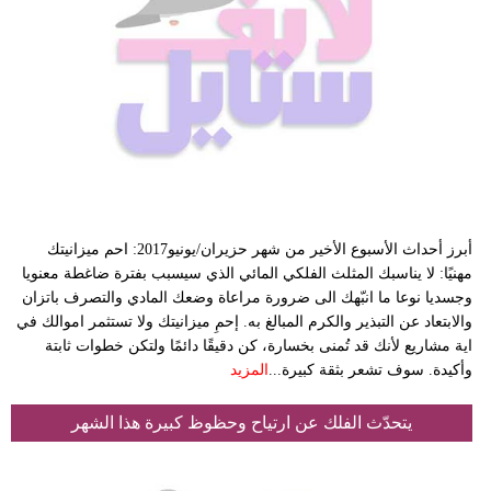
أبرز أحداث الأسبوع الأخير من شهر حزيران/يونيو2017: احم ميزانيتك
مهنيًا: لا يناسبك المثلث الفلكي المائي الذي سيسبب بفترة ضاغطة معنويا
وجسديا نوعا ما انبّهك الى ضرورة مراعاة وضعك المادي والتصرف باتزان
والابتعاد عن التبذير والكرم المبالغ به. إحمِ ميزانيتك ولا تستثمر اموالك في
اية مشاريع لأنك قد تُمنى بخسارة، كن دقيقًا دائمًا ولتكن خطوات ثابتة
وأكيدة. سوف تشعر بثقة كبيرة...
المزيد
يتحدّث الفلك عن ارتياح وحظوظ كبيرة هذا الشهر