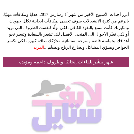
أبرز أحداث الأسبوع الأخير من شهر آذار/مارس 2017: هدايا ومكافآت مهنيًا:
بالرغم من كثرة الانشغالات سوف تحظى بمكافآت ايجابية تكلل جهودك
ومثابرتك فأنت تتمتع بالنفوذ الكافي، لكي تولّد لنفسك الظروف التي تريد،
أو لكي تغيّر الأحوال الى المنحى الأفضل لك. تشعر بالسعادة وتسير نحو
أهدافك بحماسة فائقة وسرعة استثنائية. تحرّكك طاقة كبيرة، لكي تكسر
الحواجز وتسوّي المشاكل وتصارع الرياح وتضخّم...
المزيد
شهر يبشّر بلقاءات إيجابيّة وظروف داعمة ومؤيدة