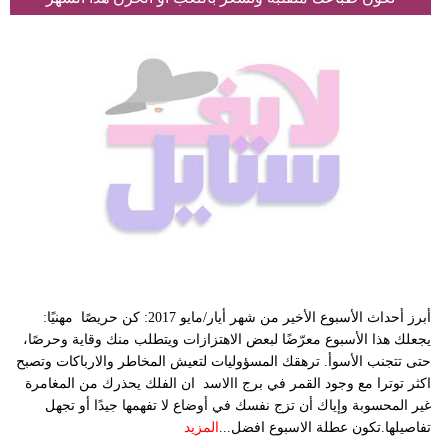
أبرز أحداث الأسبوع الأخير من شهر أيار/مايو 2017: كن حريصًا مهنيًا:
يجعلك هذا الأسبوع معرّضًا لبعض الاهتزازات ويتطلب منك وقاية وحرصًا،
حتى تتجنب الأسوأ. ترهقك المسؤوليات لتعيش المخاطر والارباكات وتصبح
اكثر توترا مع وجود القمر في برج االاسد ان الفلك يحذرك من المغامرة
غير المحسوبة وإياك أن تزج نفسك في أوضاع لا تفهمها جيدًا أو تجهل
تفاصيلها.تكون عطلة الاسبوع افضل...
المزيد