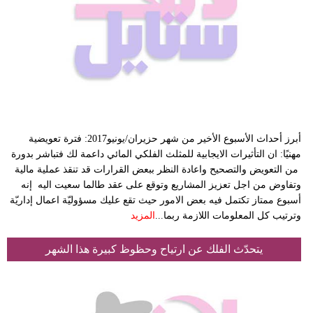
أبرز أحداث الأسبوع الأخير من شهر حزيران/يونيو2017: فترة تعويضية
مهنيًا: ان التأثيرات الايجابية للمثلث الفلكي المائي داعمة لك فتباشر بدورة
من التعويض والتصحيح واعادة النظر ببعض القرارات قد تنقذ عملية مالية
وتفاوض من اجل تعزيز المشاريع وتوقع على عقد طالما سعيت اليه إنه
أسبوع ممتاز تكتمل فيه بعض الامور حيث تقع عليك مسؤوليّة اعمال إداريّة
وترتيب كل المعلومات اللازمة ربما...
المزيد
يتحدّث الفلك عن ارتياح وحظوظ كبيرة هذا الشهر