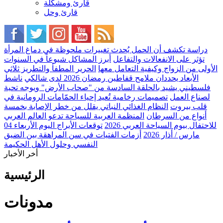
قارئ ومشكلة
قارئ وحل
دراسة تكشف أن الحمل يُحدث تغييرات ملحوظة في دماغ المرأة
تؤثر على الانفعالات والتفاعل
أبرز المشاكل شيوعاً في السنوات
الأولى من الزواج وكيفية التعامل معها
الحرير المطفأ والتطريز ثلاثي
الأبعاد يحددان ملامح قفاطين رمضان 2026 لدى شالكي
ناشط
فلسطيني يشيد بالحلقة السادسة من "صحاب الأرض" ويوجه تحية
لصناع العمل
تصميمات رخامية تُعيد إحياء الحمّامات الرومانية في
قلب بيروت
النظام الغذائي النباتي يقلل من خطر الإصابة بخمسة
أنواع من السرطان
المنظمة العربية للسياحة تدعو العالم العربي
للاحتفال بيوم السياحة العربي 2026
توقعات الأبراج اليوم الأربعاء 04
مارس / أذار 2026
أزمات الفتيات في سن المراهقة بين الضيق
النفسي وحلول الأهل الحكيمة
أخر الأخبار
الرئيسية
مدونات