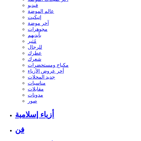
فيديو
عالم الموضة
إتيكيت
آخر موضة
مجوهرات
بأيديهم
مُثير
للرجال
عطرك
شعرك
مكياج ومستحضرات
أخر عروض الأزياء
جديد المحلات
مناسبات
مقابلات
مدونات
صور
أزياء إسلامية
فن