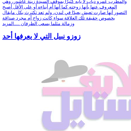
والمطرب عمرو دياب لا يأبه كثيرًا بموقف السيدة زينة عاشور، وهي
المعروف عنها بأنها زوجته كما أنها أم أبناءه أو على الأقل أصبح
التصور أنها صارت تعيش بعيدًا في لندن، ولم تعد تكترث بكل مايقال
بخصوص حقيقة تلك العلاقة سواء كانت زواج أم مجرد صداقة
وزمالة مثلما يسعى الطرفان .....
المزيد
زوزو نبيل التي لا يعرفها أحد