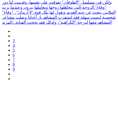
ولكن في مسلسل "الطوفان" تفوقت على نفسها، وقدمت لنا دور
"وفاء" الزوجة التي يتجاهلها زوجها ويعاملها ببرود، وعندما يرث
الملايين يبحث عن حبه القديم ويقول لها بكل قوة "لا أريدك" . "وفاء"
شخصية ليست سهلة فقد استفزت المشاهد بل أحيانا وصلت مشاعر
المشاهد معها لدرجة "الكراهية"، ولذلك فقد نجحت الفنانة...
المزيد
3
4
5
6
7
8
9