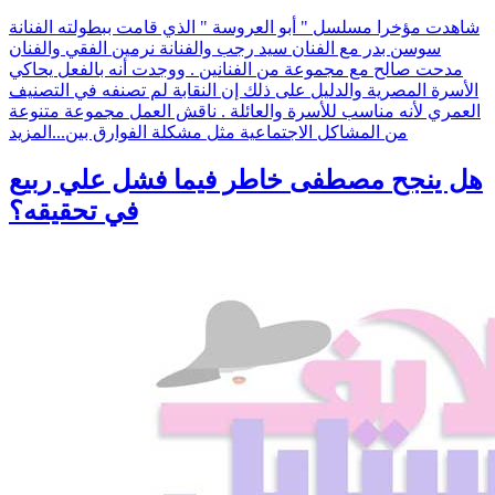
شاهدت مؤخرا مسلسل " أبو العروسة " الذي قامت ببطولته الفنانة
سوسن بدر مع الفنان سيد رجب والفنانة نرمين الفقي والفنان
مدحت صالح مع مجموعة من الفنانين . ووجدت أنه بالفعل يحاكي
الأسرة المصرية والدليل على ذلك إن النقابة لم تصنفه في التصنيف
العمري لأنه مناسب للأسرة والعائلة . ناقش العمل مجموعة متنوعة
من المشاكل الاجتماعية مثل مشكلة الفوارق بين...
المزيد
هل ينجح مصطفى خاطر فيما فشل علي ربيع
في تحقيقه؟