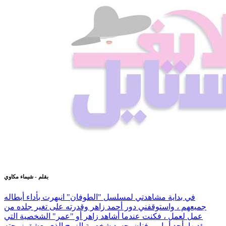
بقلم - شيماء مكاوي
في بداية مشاهدتي لمسلسل "الطوفان" انبهرت بأداء أبطاله
جميعهم ، واستوقفني دور أحمد زاهر وقدرته على تغير جلده من
عمل لعمل ، فكنت عندما أشاهد زاهر أو "عمر" الشخصية التي
يؤديها، أجد أمامي فنان يجسد شخصية الزوج الذي يعشق زوجته