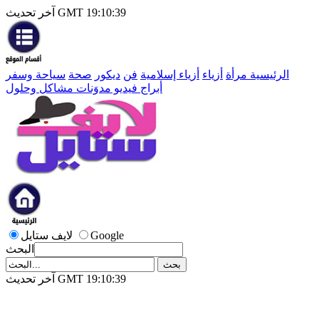
آخر تحديث GMT 19:10:39
الرئيسية
مرأة
أزياء
أزياء إسلامية
فن
ديكور
صحة
سياحة وسفر
أبراج
فيديو
مدوَنات
مشاكل وحلول
Google
لايف ستايل
البحث
آخر تحديث GMT 19:10:39