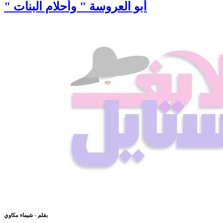
" أبو العروسة " وأحلام البنات
بقلم - شيماء مكاوي