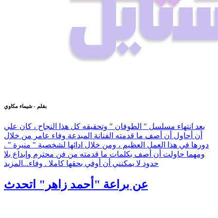
بقلم - شيماء مكاوي
بعد انتهاء مسلسل " الطوفان " وتحقيقه كل هذا النجاح ، كان علي
أن أحاول أن أصف ما قدمته الفنانة المبدعة وفاء عامر من خلال
دورها في هذا العمل العظيم ، ومن خلال ادائها لشخصية " منيرة " .
ومهما حاولت أن أصف بكلمات ما قدمته من فن محترم وإبداع بلا
حدود لا يمكنني أن أوفي بحقها كاملا . وفاء...
المزيد
عن براعة "أحمد زاهر" اتحدث