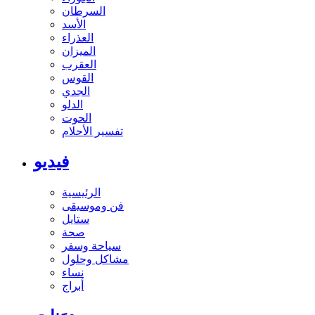
السرطان
الأسد
العذراء
الميزان
العقرب
القوس
الجدي
الدلو
الحوت
تفسير الأحلام
فيديو
الرئيسية
فن وموسيقى
ستايل
صحة
سياحة وسفر
مشاكل وحلول
نساء
أبراج