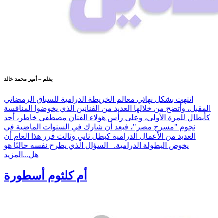
بقلم – أمير محمد خالد
انتهت بشكل نهائي معالم الخريطة الدرامية للسباق الرمضاني
المقبل، وأتضح من خلالها العديد من الفنانين الذي يخوضوا المنافسة
كأبطال للمرة الأولى، وعلى رأس هؤلاء الفنان مصطفى خاطر، أحد
نجوم "مسرح مصر"، فبعد أن شارك في السنوات الماضية في
العديد من الأعمال الدرامية كبطل ثاني وثالث قرر هذا العام أن
يخوض البطولة الدرامية. السؤال الذي يطرح نفسه حاليًا هو
هل...
المزيد
أم كلثوم أسطورة