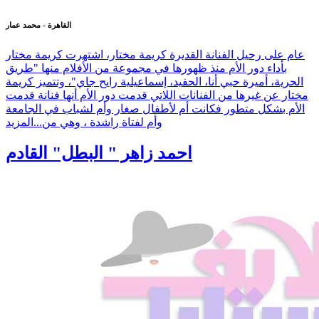
القاهرة - محمد عمار
عام على رحيل الفنانة القديرة كريمة مختار، اشتهرت كريمة مختار
بأداء دور الأم منذ ظهورها في مجموعة من الأفلام منها "طريق
الحرية، أميرة حبي أنا، الحفيد، إسماعيلية رايح جاي"، وتتميز كريمة
مختار عن غيرها من الفنانات اللاتي قدمت دور الأم أنها فنانة قدمت
الأم بشكل متطور فكانت أم لأطفال صغار وأم لشباب في الجامعة
وأم لفتاة راشدة ، وهي من...
المزيد
احمد زاهر " البطل" القادم