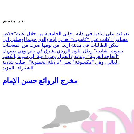
بقلم - هبة جوهر
تعرفت على شادية في بداية رحلتي الجامعية من خلال أغنية"خلاص
مسافر"، كانت على "كاسيت" أهداني اياه والدي حينما أوصلني الى
سكن الطالبات في مدينة اربد. من يومها صرت من المعجبات
بصوت "شادية" وظل اللون الوردي يشرق في بالي وهي تغني ل
"الحاجة الغريبة"، وتدغدغ الخيال وهي ذاهبة الى سونة بالكعب
العالي، وهي "مكسوفة" تغني "يا دبلة الخطوبة". ظلت شادية
الشقراء...
المزيد
مخرج الروائع حسن الإمام