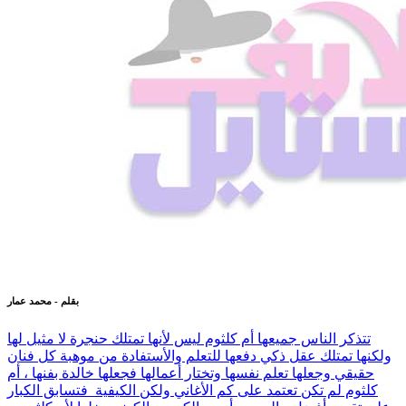
بقلم - محمد عمار
تتذكر الناس جميعها أم كلثوم ليس لأنها تمتلك حنجرة لا مثيل لها
ولكنها تمتلك عقل ذكي دفعها للتعلم والأستفادة من موهبة كل فنان
حقيقي وجعلها تعلم نفسها وتختار أعمالها فجعلها خالدة بفنها ، أم
كلثوم لم تكن تعتمد على كم الأغاني ولكن الكيفية فتسابق الكبار