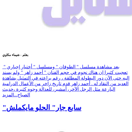
بقلم - شيماء مكاوي
بعد مشاهدة مسلسل " الطوفان " ومسلسل " أختيار إجباري "
تعجبت كثيرا إن هناك نجوم في حجم الفنان " أحمد زاهر " ولم يسند
إليه حتى الآن دور البطولة المطلقة ، رغم براعته في التمثيل بشاهدة
العديد من النقاد له . أحمد زاهر قدم تاريخ زاخر من الأعمال الدرامية
البارعة مثل الرجل الآخر، أمشير، للعدالة وجوه كثيرة ،حديث
الصباح...
المزيد
"سابع جار" الحلو مايكملش