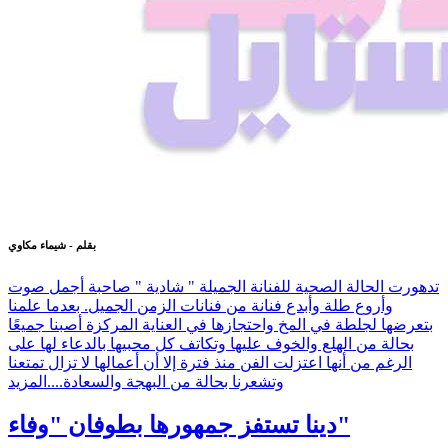
بقلم - شيماء مكاوي
تدهورت الحالة الصحية للفنانة الجميلة " شادية " صاحبة أجمل صوت
وأروع طلة وأبدع فنانة من فنانات الزمن الجميل. بعدما علمنا
بتعرضها لجلطة في المخ واحتجازها في العناية المركزة أصبنا جميعًا
بحالة من الهلع والخوف عليها وتكاتف كل محبيها بالدعاء لها على
الرغم من أنها اعتزلت الفن منذ فترة إلا أن أعمالها لا تزال تمتعنا
وتشعرنا بحالة من البهجة والسعادة....
المزيد
دينا تستفز جمهورها بطوفان "وفاء"