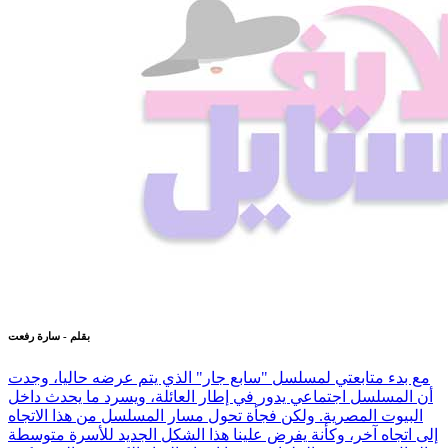
بقلم - سارة رفعت
مع بدء متابعتي لمسلسل "سابع جار" الذي يتم عرضه حاليا، وجدت
أن المسلسل اجتماعي يدور في إطار العائلة، ويسرد ما يحدث داخل
البيوت المصرية. ولكن فجأة تحول مسار المسلسل من هذا الاتجاه
إلى اتجاه آخر، وكأنة يفرض علينا هذا الشكل الجديد للأسرة متوسطة