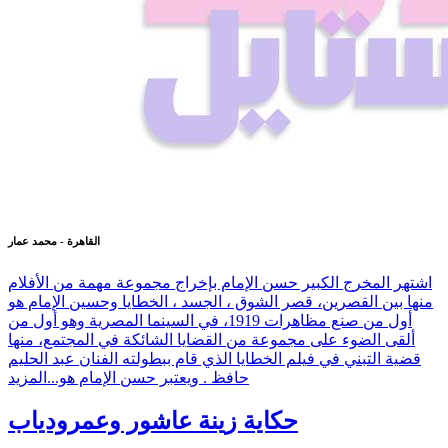
القاهرة - محمد عمار
اشتهر المخرج الكبير حسن الإمام بإخراج مجموعة مهمة من الأفلام
منها بين القصرين، قصر الشوق ، الجسد ، الخطايا وحسين الإمام هو
أول من صنع مظاهرات 1919، في السينما المصرية وهو أول من
ألقى الضوء على مجموعة من القضايا الشائكة في المجتمع، منها
قضية التبني في فيلم الخطايا الذي قام ببطولته الفنان عبد الحليم
حافظ . ويعتبر حسن الإمام هو...
المزيد
حكاية زينة عاشور وعمرودياب