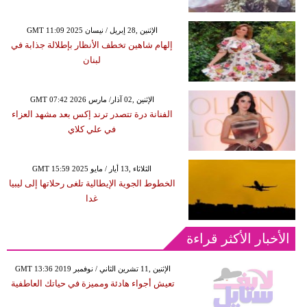
GMT 11:09 2025 الإثنين ,28 إبريل / نيسان
إلهام شاهين تخطف الأنظار بإطلالة جذابة في
لبنان
GMT 07:42 2026 الإثنين ,02 آذار/ مارس
الفنانة درة تتصدر ترند إكس بعد مشهد العزاء
في علي كلاي
GMT 15:59 2025 الثلاثاء ,13 أيار / مايو
الخطوط الجوية الإيطالية تلغى رحلاتها إلى ليبيا
غدا
الأخبار الأكثر قراءة
GMT 13:36 2019 الإثنين ,11 تشرين الثاني / نوفمبر
تعيش أجواء هادئة ومميزة في حياتك العاطفية