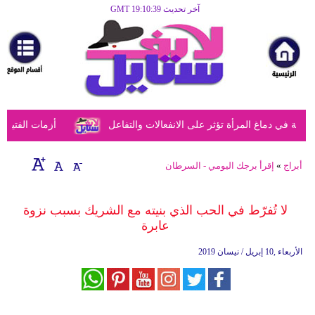
آخر تحديث GMT 19:10:39
الرئيسية
مرأة
أزياء
أزياء
في دماغ المرأة تؤثر على الانفعالات والتفاعل
أزمات الفتيات ف
إسلامية
فن
أبراج
»
إقرأ برجك اليومي - السرطان
ديكور
لا تُفرّط في الحب الذي بنيته مع الشريك بسبب نزوة
صحة
عابرة
سياحة
الأربعاء ,10 إبريل / نيسان 2019
وسفر
أبراج