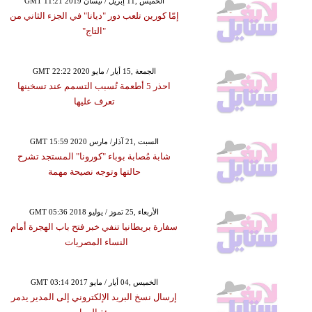
GMT 11:21 2019 الخميس ,11 إبريل / نيسان
إمّا كورين تلعب دور "ديانا" في الجزء الثاني من
"التاج"
GMT 22:22 2020 الجمعة ,15 أيار / مايو
احذر 5 أطعمة تُسبب التسمم عند تسخينها
تعرف عليها
GMT 15:59 2020 السبت ,21 آذار/ مارس
شابة مُصابة بوباء "كورونا" المستجد تشرح
حالتها وتوجه نصيحة مهمة
GMT 05:36 2018 الأربعاء ,25 تموز / يوليو
سفارة بريطانيا تنفي خبر فتح باب الهجرة أمام
النساء المصريات
GMT 03:14 2017 الخميس ,04 أيار / مايو
إرسال نسخ البريد الإلكتروني إلى المدير يدمر