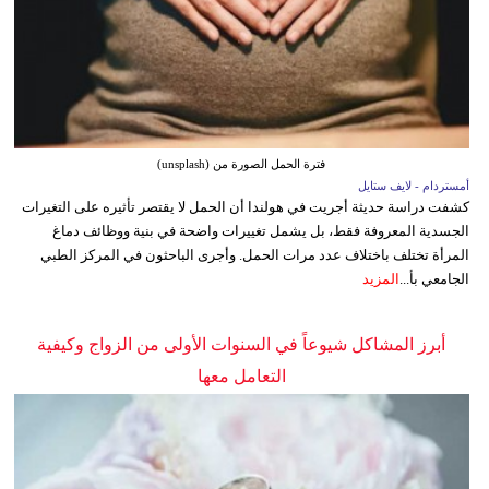
فترة الحمل الصورة من (unsplash)
أمستردام - لايف ستايل
كشفت دراسة حديثة أجريت في هولندا أن الحمل لا يقتصر تأثيره على التغيرات
الجسدية المعروفة فقط، بل يشمل تغييرات واضحة في بنية ووظائف دماغ
المرأة تختلف باختلاف عدد مرات الحمل. وأجرى الباحثون في المركز الطبي
الجامعي بأ...
المزيد
أبرز المشاكل شيوعاً في السنوات الأولى من الزواج وكيفية
التعامل معها