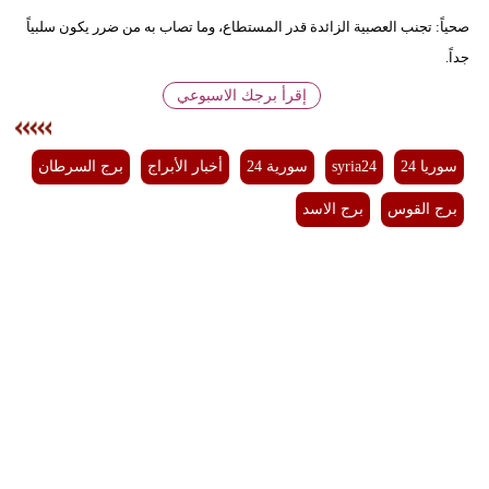
صحياً: تجنب العصبية الزائدة قدر المستطاع، وما تصاب به من ضرر يكون سلبياً
جداً.
إقرأ برجك الاسبوعي
سوريا 24
syria24
سورية 24
أخبار الأبراج
برج السرطان
برج القوس
برج الاسد