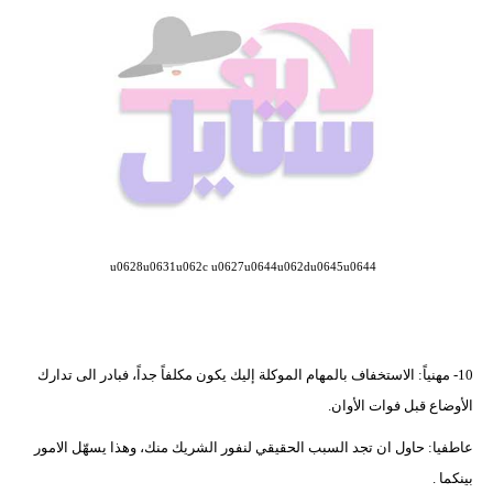
فيديو
مدوَنات
مشاكل
وحلول
u0628u0631u062c u0627u0644u062du0645u0644
10- مهنياً: الاستخفاف بالمهام الموكلة إليك يكون مكلفاً جداً، فبادر الى تدارك
الأوضاع قبل فوات الأوان.
عاطفيا: حاول ان تجد السبب الحقيقي لنفور الشريك منك، وهذا يسهّل الامور
بينكما .