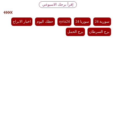
إقرأ برجك الاسبوعي
سورية 24
سوريا 24
syria24
حظك اليوم
اخبار الابراج
برج السرطان
برج الحمل