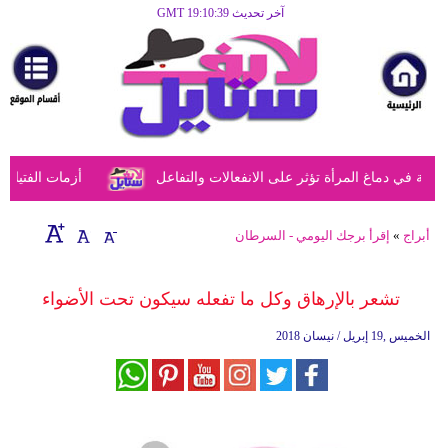
آخر تحديث GMT 19:10:39
الرئيسية
مرأة
أزياء
أزياء
في دماغ المرأة تؤثر على الانفعالات والتفاعل
أزمات الفتيات في
إسلامية
فن
أبراج
»
إقرأ برجك اليومي - السرطان
ديكور
تشعر بالإرهاق وكل ما تفعله سيكون تحت الأضواء
صحة
الخميس ,19 إبريل / نيسان 2018
سياحة
وسفر
أبراج