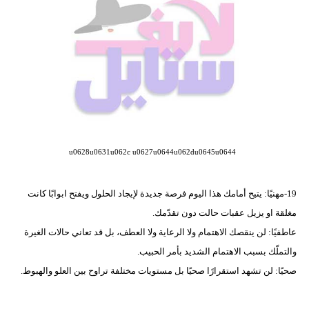
فيديو
مدوَنات
مشاكل
وحلول
u0628u0631u062c u0627u0644u062du0645u0644
19-مهنيًا: يتيح أمامك هذا اليوم فرصة جديدة لإيجاد الحلول ويفتح ابوابًا كانت
مغلقة او يزيل عقبات حالت دون تقدّمك.
عاطفيًا: لن ينقصك الاهتمام ولا الرعاية ولا العطف، بل قد تعاني حالات الغيرة
والتملّك بسبب الاهتمام الشديد بأمر الحبيب.
صحيًا: لن تشهد استقرارًا صحيًا بل مستويات مختلفة تراوح بين العلو والهبوط.