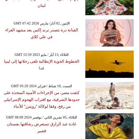
لبنان
GMT 07:42 2026 الإثنين ,02 آذار/ مارس
الفنانة درة تتصدر ترند إكس بعد مشهد العزاء
في علي كلاي
GMT 15:59 2025 الثلاثاء ,13 أيار / مايو
الخطوط الجوية الإيطالية تلغى رحلاتها إلى ليبيا
غدا
GMT 05:29 2024 السبت ,10 شباط / فبراير
كثفت مصر، من الإجراءات الأمنية المتخذة على
حدودها الشرقية، مع اقتراب الهجوم الإسرائيلي
من رفح، وفقا لوكالة "رويترز" للأنباء.
GMT 08:09 2024 الثلاثاء ,05 تشرين الثاني / نوفمبر
غادة عبد الرازق تستعرض رشاقتها بفستان
قصير