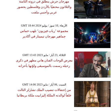
مهرجان جرش ينطلق في دروته الثامنة
والثلاثون محتفيًا بالأردن وفلسطين بحضور
عربي وأجنبي ملفت
GMT 18:44 2024 الأربعاء ,10 تموز / يوليو
مجموعة "رباب فيزيون" تلهب حماس
جماهير مهرجان تيميتار في أكادير
GMT 13:43 2023 الثلاثاء ,23 أيار / مايو
معرض للوحات الفنان هاني مظهر في ذكرى
رحيله رسمت بالموسيقى ولوّنها بأحزانه
GMT 14:06 2023 السبت ,06 أيار / مايو
من إحتفالات تنصيب الملك تشارلز الثالث
خلفاً لوالدته الملكة إليزابيت ملكة بريطانيا