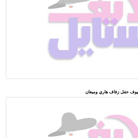
وف حفل زفاف هاري وميغان