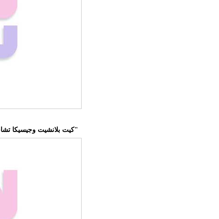
كيت بلانشيت وجيسيكا تشاستين تتألقان على سجادة مهرجان "كان"