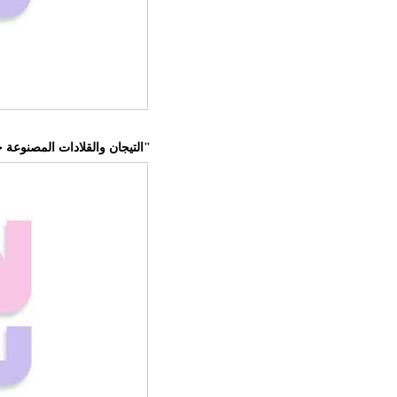
التيجان والقلادات المصنوعة حسب الطلب أفضل مجوهرات "ميت غالا"