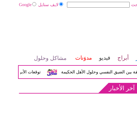
حث
لايف ستايل
Google
أبراج
فيديو
مدوَنات
مشاكل وحلول
ن الضيق النفسي وحلول الأهل الحكيمة
توقعات الأبراج اليوم الأربعاء 04 مارس / أذار 026
آخر الأخبار