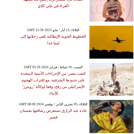
العزاء في علي كلاي
GMT 15:59 2025 الثلاثاء ,13 أيار / مايو
الخطوط الجوية الإيطالية تلغى رحلاتها إلى
ليبيا غدا
GMT 05:29 2024 السبت ,10 شباط / فبراير
كثفت مصر، من الإجراءات الأمنية المتخذة
على حدودها الشرقية، مع اقتراب الهجوم
الإسرائيلي من رفح، وفقا لوكالة "رويترز"
للأنباء.
GMT 08:09 2024 الثلاثاء ,05 تشرين الثاني / نوفمبر
السبت ,13 حزيران / يونيو GMT 09:53
غادة عبد الرازق تستعرض رشاقتها بفستان
2020
قصير
هوّر في اتخاذ قرار أو توقيع
عقد