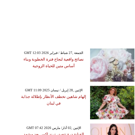
GMT 12:03 2026 الجمعة ,27 شباط / فبراير
نصائح واقعية لنجاح فترة الخطوبة وبناء
أساس متين للحياة الزوجية
GMT 11:09 2025 الإثنين ,28 إبريل / نيسان
إلهام شاهين تخطف الأنظار بإطلالة جذابة
في لبنان
GMT 07:42 2026 الإثنين ,02 آذار/ مارس
الفنانة درة تتصدر ترند إكس بعد مشهد