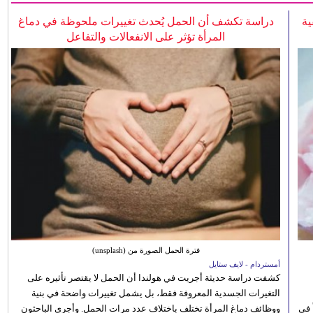
ية
دراسة تكشف أن الحمل يُحدث تغييرات ملحوظة في دماغ
المرأة تؤثر على الانفعالات والتفاعل
فترة الحمل الصورة من (unsplash)
أمستردام - لايف ستايل
كشفت دراسة حديثة أجريت في هولندا أن الحمل لا يقتصر تأثيره على
التغيرات الجسدية المعروفة فقط، بل يشمل تغييرات واضحة في بنية
 في
ووظائف دماغ المرأة تختلف باختلاف عدد مرات الحمل. وأجرى الباحثون