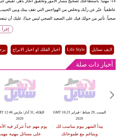
14- مهنياً: باستطاعتك تصحيح مسار الامور وتحقيق انجاز باهر، تفيض حيوية وتبدو مرتاحاً للتطورات، وتبادر الى مشاريع خلاقة وتحرز النجاح.
عاطفياً: عبّر عن رأيك وتخلص من الهواجس التي تقف بينك وبين الحبي
صحياً: تأثير من حولك فيك على الصعيد الصحي ليس جيدًا، عليك أن تبتع
إقرأ 
لايف ستايل
Life Style
اخبار الفلك او اخبار الابراج
برج
أخبار ذات صلة
السبت ,29 شباط / فبراير GMT 16:23
الثلاثاء ,31 آذار/ مارس 6
2020
2020
يبدأ الشهر بيوم مناسب لك
يوم مهم جداً تتركز فيه الأ
ويتناغم مع طموحاتك
على مسائل مهنية مهمة