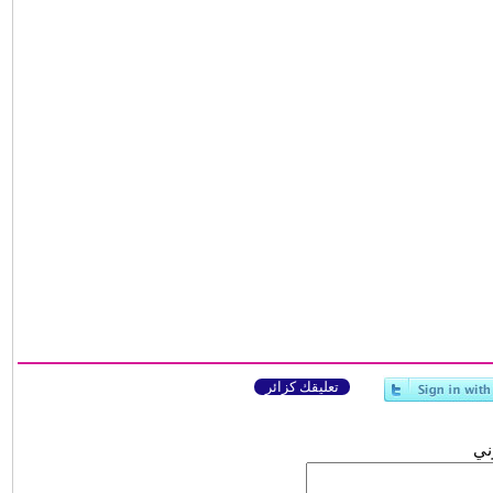
تعليقك كزائر
وني