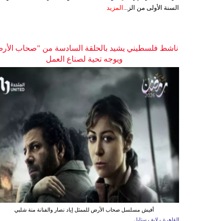
السنة الأولى من الز...
المزيد
ناشط فلسطيني يشيد بالحلقة السادسة من "صحاب الأر
ويوجه تحية لصناع العمل
أفيش مسلسل صحاب الأرض للممثل إياد نصار والفنانة منة شلبي
القاهرة - لايف ستايل