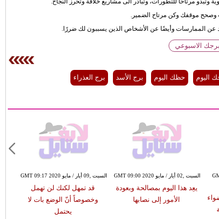
ب وصحح موقفك وكن مرتاح الضمير.
د عن الممارسات وأيضًا عن الأشخاص الذين يسببون لك ضررًا.
برجك الاسبوعي
ك اليوم
حظك اليوم
برج الأسد
برج العذراء
GMT 12:4
السبت ,02 أيار / مايو GMT 09:00 2020
السبت ,09 أيار / مايو GMT 09:17 2020
يعِد هذا اليوم بمصالحة وبعودة
قد تمهل لكنك لن تهمل
ضواء
لا تت
الأمور إلى نصابها
وخصوصاً أنّ الوضع بات لا
يحتمل