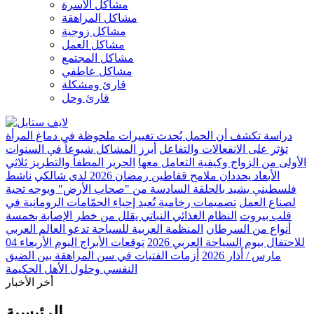
مشاكل الأسرة
مشاكل المراهقة
مشاكل زوجية
مشاكل العمل
مشاكل المجتمع
مشاكل عاطفي
قارئ ومشكلة
قارئ وحل
دراسة تكشف أن الحمل يُحدث تغييرات ملحوظة في دماغ المرأة
تؤثر على الانفعالات والتفاعل
أبرز المشاكل شيوعاً في السنوات
الأولى من الزواج وكيفية التعامل معها
الحرير المطفأ والتطريز ثلاثي
الأبعاد يحددان ملامح قفاطين رمضان 2026 لدى شالكي
ناشط
فلسطيني يشيد بالحلقة السادسة من "صحاب الأرض" ويوجه تحية
لصناع العمل
تصميمات رخامية تُعيد إحياء الحمّامات الرومانية في
قلب بيروت
النظام الغذائي النباتي يقلل من خطر الإصابة بخمسة
أنواع من السرطان
المنظمة العربية للسياحة تدعو العالم العربي
للاحتفال بيوم السياحة العربي 2026
توقعات الأبراج اليوم الأربعاء 04
مارس / أذار 2026
أزمات الفتيات في سن المراهقة بين الضيق
النفسي وحلول الأهل الحكيمة
أخر الأخبار
الرئيسية