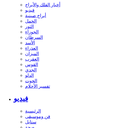
أخبار الفلك والأبراج
فيديو
أبراج صينية
الحمل
الثور
الجوزاء
السرطان
الأسد
العذراء
الميزان
العقرب
القوس
الجدي
الدلو
الحوت
تفسير الأحلام
فيديو
الرئيسية
فن وموسيقى
ستايل
صحة