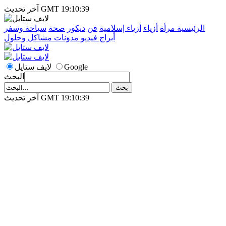
آخر تحديث GMT 19:10:39
الرئيسية
مرأة
أزياء
أزياء إسلامية
فن
ديكور
صحة
سياحة وسفر
أبراج
فيديو
مدوَنات
مشاكل وحلول
Google
لايف ستايل
البحث
آخر تحديث GMT 19:10:39