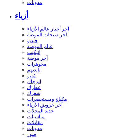
مدونات
أزياء
آخر أخبار عالم الأزياء
آخر صيحات الموضة
فيديو
عالم الموضة
إتيكيت
آخر موضة
مجوهرات
بأيديهم
مُثير
للرجال
عطرك
شعرك
مكياج ومستحضرات
أخر عروض الأزياء
جديد المحلات
مناسبات
مقابلات
مدونات
صور