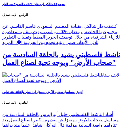
مجموعة شالكي لرمضان 2026 - الصورة من الدار
الرياض - لايف ستايل
كشفت دار شالكي، بقيادة المصمم السعودي قاسم القاسم، عن
مجموعتها الخاصة برمضان 2026، والتي تميزت بمقاربة معاصرة
للأزياء الشرقية، من خلال توظيف الحرير المطفأ وتقنيات التطريز
ثلاثي الأبعاد، ضمن رؤية تجمع بين الحرفية ا�...
المزيد
ناشط فلسطيني يشيد بالحلقة السادسة من
"صحاب الأرض" ويوجه تحية لصناع العمل
أفيش مسلسل صحاب الأرض للممثل إياد نصار والفنانة منة شلبي
القاهرة - لايف ستايل
أشاد الناشط الفلسطيني خليل أبو إلياس بالحلقة السادسة من
مسلسل صحاب الأرض، معبرًا عن تقديره الكبير لصناع العمل بعد
تناولهم واقعة إنسانية مؤلمة قال إنه كان شاهدًا عليها منذ بدايتها