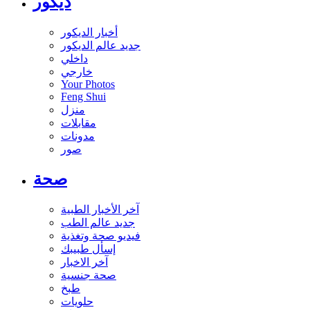
ديكور
أخبار الديكور
جديد عالم الديكور
داخلي
خارجي
Your Photos
Feng Shui
منزل
مقابلات
مدونات
صور
صحة
آخر الأخبار الطبية
جديد عالم الطب
فيديو صحة وتغذية
إسأل طبيبك
آخر الاخبار
صحة جنسية
طبخ
حلويات