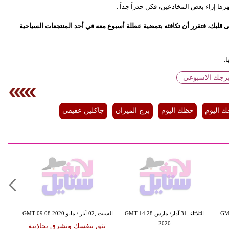
لى قلبك، فتقرر أن تكافئه بتمضية عطلة أسبوع معه في أحد المنتجعات السياحية
.
برجك الاسبوعي
ك اليوم
حظك اليوم
برج الميزان
جاكلين عقيقي
انون الثاني / يناير GMT
الثلاثاء ,31 آذار/ مارس GMT 14:28
السبت ,02 أيار / مايو GMT 09:08 2020
2020
تثق بنفسك وتشرق بجاذبية