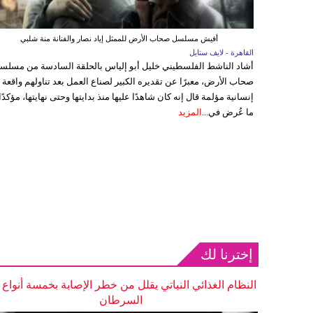
أفيش مسلسل صحاب الأرض للممثل إياد نصار والفنانة منة شلبي
القاهرة - لايف ستايل
أشاد الناشط الفلسطيني خليل أبو إلياس بالحلقة السادسة من مسلس
صحاب الأرض، معبرًا عن تقديره الكبير لصناع العمل بعد تناولهم واقعة
إنسانية مؤلمة قال إنه كان شاهدًا عليها منذ بدايتها وحتى نهايتها، مؤكدًا
ما عُرض في...
المزيد
إخترنا لك
النظام الغذائي النباتي يقلل من خطر الإصابة بخمسة أنواع
السرطان