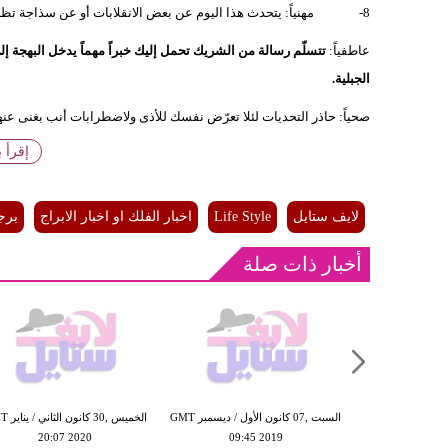
8- مهنياً: يتحدث هذا اليوم عن بعض الانقلابات أو عن سذاجة تظهرها إزاء بعض المخادعين، فكن حذراً جداً .
عاطفياً:
تتسلّم رسالة من الشريك تحمل إليك خبراً مهماً يدخل البهجة إ
الجبلية.
صحياً: حاذر التحديات لئلا تعرّض نفسك للأذى ولاضطرابات أنب بغنى عنها
إقرأ 
لايف ستايل
Life Style
اخبار الفلك او اخبار الابراج
برج
أخبار ذات صلة
الإثنين ,11 تشرين الثاني / نوفمبر GMT
السبت ,07 كانون الأول / ديسمبر GMT
الخميس ,30 ك
20:07 2020
09:45 2019
21:44