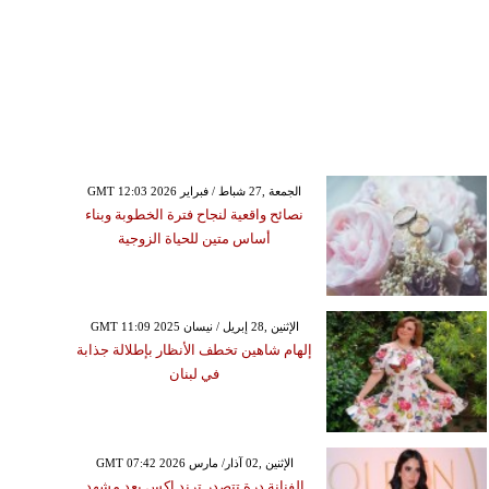
GMT 12:03 2026 الجمعة ,27 شباط / فبراير
نصائح واقعية لنجاح فترة الخطوبة وبناء
أساس متين للحياة الزوجية
GMT 11:09 2025 الإثنين ,28 إبريل / نيسان
إلهام شاهين تخطف الأنظار بإطلالة جذابة
في لبنان
GMT 07:42 2026 الإثنين ,02 آذار/ مارس
الفنانة درة تتصدر ترند إكس بعد مشهد