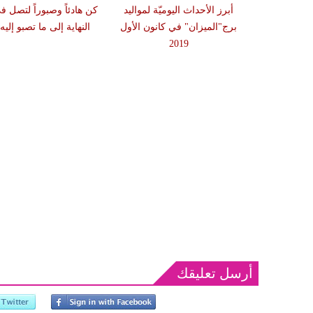
 لطرح الأفكار
أبرز الأحداث اليوميّة لمواليد
كن هادئاً وصبوراً لتصل ف
مختلف الندوات
برج"الميزان" في كانون الأول
النهاية إلى ما تصبو إليه
2019
أرسل تعليقك