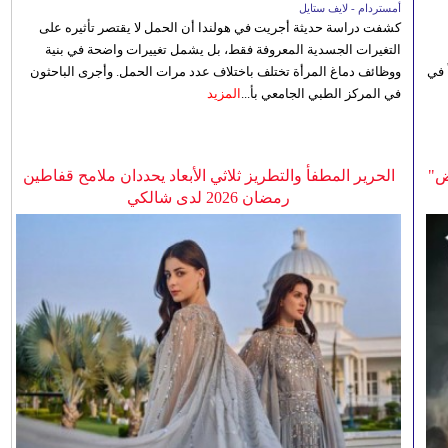
أمستردام - لايف ستايل
كشفت دراسة حديثة أجريت في هولندا أن الحمل لا يقتصر تأثيره على
التغيرات الجسدية المعروفة فقط، بل يشمل تغييرات واضحة في بنية
 في
ووظائف دماغ المرأة تختلف باختلاف عدد مرات الحمل. وأجرى الباحثون
في المركز الطبي الجامعي بأ...
المزيد
ض"
الحرير المطفأ والتطريز ثلاثي الأبعاد يحددان ملامح قفاطين
رمضان 2026 لدى شالكي