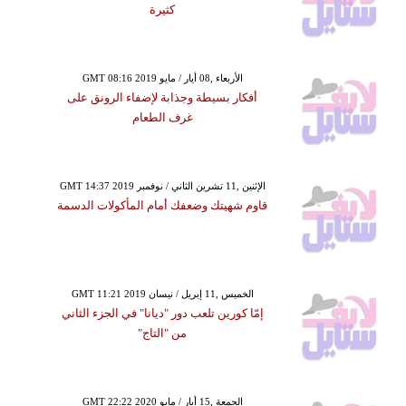
كثيرة
GMT 08:16 2019 الأربعاء ,08 أيار / مايو
أفكار بسيطة وجذابة لإضفاء الرونق على
غرف الطعام
GMT 14:37 2019 الإثنين ,11 تشرين الثاني / نوفمبر
قاوم شهيتك وضعفك أمام المأكولات الدسمة
GMT 11:21 2019 الخميس ,11 إبريل / نيسان
إمّا كورين تلعب دور "ديانا" في الجزء الثاني
من "التاج"
GMT 22:22 2020 الجمعة ,15 أيار / مايو