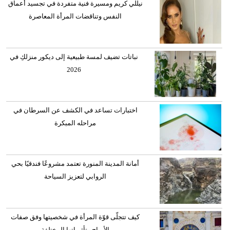
نيللي كريم ومسيرة فنية متفردة في تجسيد أعماق
النفس وتناقضات المرأة المعاصرة
نباتات تضيف لمسة طبيعية إلى ديكور منزلكِ في
2026
اختبارات تساعد في الكشف عن السرطان في
مراحله المبكرة
أمانة المدينة المنورة تعتمد مشروعًا فندقيًا بحي
الروابي لتعزيز السياحة
كيف تتجلّى قوّة المرأة في شخصيتها وفق صفات
الأبراج وتأثيراتها المختلفة