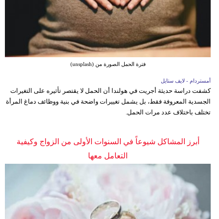
فترة الحمل الصورة من (unsplash)
أمستردام - لايف ستايل
كشفت دراسة حديثة أجريت في هولندا أن الحمل لا يقتصر تأثيره على التغيرات
الجسدية المعروفة فقط، بل يشمل تغييرات واضحة في بنية ووظائف دماغ المرأة
تختلف باختلاف عدد مرات الحمل.
أبرز المشاكل شيوعاً في السنوات الأولى من الزواج وكيفية
التعامل معها