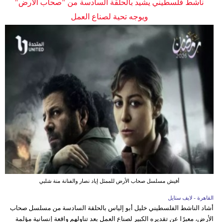
ناشط فلسطيني يشيد بالحلقة السادسة من "صحاب الأرض"
ويوجه تحية لصناع العمل
أفيش مسلسل صحاب الأرض للممثل إياد نصار والفنانة منة شلبي
القاهرة - لايف ستايل
أشاد الناشط الفلسطيني خليل أبو إلياس بالحلقة السادسة من مسلسل صحاب
الأرض، معبرًا عن تقديره الكبير لصناع العمل بعد تناولهم واقعة إنسانية مؤلمة