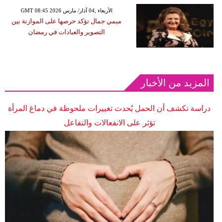
GMT 08:45 2026 الأربعاء ,04 آذار/ مارس
ميمي جمال تؤكد حرصها على الموازنة بين
التصوير والعبادات في رمضان
المزيد من الأخبار
دراسة تكشف أن الحمل يُحدث تغييرات ملحوظة في دماغ المرأة
تؤثر على الانفعالات والتفاعل