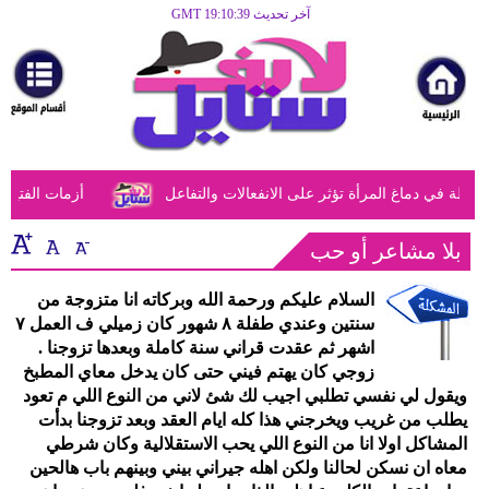
آخر تحديث GMT 19:10:39
الرئيسية
مرأة
أزياء
أزياء
 في دماغ المرأة تؤثر على الانفعالات والتفاعل
أزمات الفتيات ف
إسلامية
فن
بلا مشاعر أو حب
ديكور
السلام عليكم ورحمة الله وبركاته انا متزوجة من
سنتين وعندي طفلة ٨ شهور كان زميلي ف العمل ٧
صحة
اشهر ثم عقدت قراني سنة كاملة وبعدها تزوجنا .
زوجي كان يهتم فيني حتى كان يدخل معاي المطبخ
سياحة
ويقول لي نفسي تطلبي اجيب لك شئ لاني من النوع اللي م تعود
يطلب من غريب ويخرجني هذا كله ايام العقد وبعد تزوجنا بدأت
وسفر
المشاكل اولا انا من النوع اللي يحب الاستقلالية وكان شرطي
معاه ان نسكن لحالنا ولكن اهله جيراني بيني وبينهم باب هالحين
أبراج