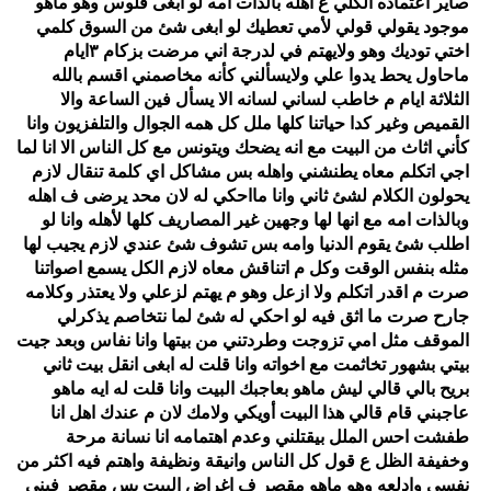
صاير اعتماده الكلي ع اهله بالذات امه لو ابغى فلوس وهو ماهو
موجود يقولي قولي لأمي تعطيك لو ابغى شئ من السوق كلمي
فيديو
اختي توديك وهو ولايهتم في لدرجة اني مرضت بزكام ٣ايام
ماحاول يحط يدوا علي ولايسألني كأنه مخاصمني اقسم بالله
مدوَنات
الثلاثة ايام م خاطب لساني لسانه الا يسأل فين الساعة والا
القميص وغير كدا حياتنا كلها ملل كل همه الجوال والتلفزيون وانا
مشاكل
كأني اثاث من البيت مع انه يضحك ويتونس مع كل الناس الا انا لما
وحلول
اجي اتكلم معاه يطنشني واهله بس مشاكل اي كلمة تنقال لازم
يحولون الكلام لشئ ثاني وانا مااحكي له لان محد يرضى ف اهله
وبالذات امه مع انها لها وجهين غير المصاريف كلها لأهله وانا لو
اطلب شئ يقوم الدنيا وامه بس تشوف شئ عندي لازم يجيب لها
مثله بنفس الوقت وكل م اتناقش معاه لازم الكل يسمع اصواتنا
صرت م اقدر اتكلم ولا ازعل وهو م يهتم لزعلي ولا يعتذر وكلامه
جارح صرت ما اثق فيه لو احكي له شئ لما نتخاصم يذكرلي
الموقف مثل امي تزوجت وطردتني من بيتها وانا نفاس وبعد جيت
بيتي بشهور تخاثمت مع اخواته وانا قلت له ابغى انقل بيت ثاني
بريح بالي قالي ليش ماهو بعاجبك البيت وانا قلت له ايه ماهو
عاجبني قام قالي هذا البيت أويكي ولامك لان م عندك اهل انا
طفشت احس الملل بيقتلني وعدم اهتمامه انا نسانة مرحة
وخفيفة الظل ع قول كل الناس وانيقة ونظيفة واهتم فيه اكثر من
نفسي وادلعه وهو ماهو مقصر ف اغراض البيت بس مقصر فيني