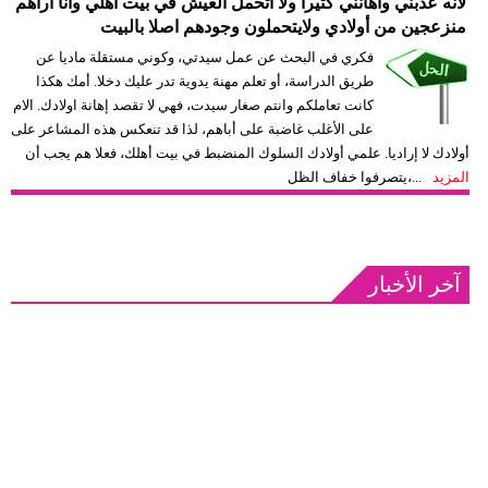
لأنه عذبني واهانني كثيرا ولا أتحمل العيش في بيت أهلي وأنا أراهم
منزعجين من أولادي ولايتحملون وجودهم اصلا بالبيت
فيديو
فكري في البحث عن عمل سيدتي، وكوني مستقلة ماديا عن
مدوَنات
طريق الدراسة، أو تعلم مهنة يدوية تدر عليك دخلا. أمك هكذا
كانت تعاملكم وانتم صغار سيدت، فهي لا تقصد إهانة اولادك. الام
مشاكل
على الأغلب غاضبة على أباهم، لذا قد تنعكس هذه المشاعر على
وحلول
أولادك لا إراديا. علمي أولادك السلوك المنضبط في بيت أهلك، فعلا هم يجب أن
المزيد
يتصرفوا خفاف الظل،...
آخر الأخبار