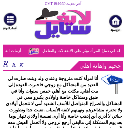
آخر تحديث GMT 19:10:39
الرئيسية
مرأة
أزياء
أزياء
 في دماغ المرأة تؤثر على الانفعالات والتفاعل
أزمات الفتيات 
إسلامية
فن
جحيم وإهانة أهلي
ديكور
أنا امرأة كنت متزوجة وعندي ولد وبنت صارت لي
العديد من المشاكل مع زوجي فاخترت العودة إلى
صحة
بيت أهلي. مكثت مع أهلي خمس سنوات وأنا في
ضيق ومشاكل خاصة واولادي يكبرو معي في
سياحة
المشاكل والصراخ المتواصل للأسف الشديد أمي لا تتحمل أولادي
ولا تحترم مشاعرهم وتهينهم لاتفه الأسباب. تعبت جدا وتطورت
وسفر
حياتي لا أدري أين إذهب خاصة وأنا أرى نفسية أولادي تنهار يوما
بعد يوم المشكلة إني ماابغى أرجع لزوجي ولا أتحمل العيش معه
أبراج