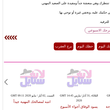
في حكمك عليه، وتخفي غيرة أو توحي بها.
لترفيه.
برجك الاسبوعي
ك اليوم
حظك اليوم
برج العقرب
GMT 14:
الثلاثاء ,31 آذار/ مارس GMT 14:45
السبت ,02 أيار / مايو GMT 09:11 2020
2020
انتبه لمصالحك المهنية جيداً
حة
يسود الوفاق أجواء الأسبوع