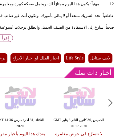
12- مهنياً: يكون هذا اليوم ممتازاً لك، ويحمل ضحكة كبيرة ومغامرة تنتظرك وهي منعشة جداً ومفيدة على الصعيد المهني.
عاطفياً: تجد الشريك مبتعداً أو لا يبالي بأمورك، وتكون أنت غير صائب 
صحياً: سارع إلى الاستفادة من الصيف الجميل وانطلق برحلات أسبوعية ل
إقرأ 
لايف ستايل
Life Style
اخبار الفلك او اخبار الابراج
برج
أخبار ذات صلة
الإثنين ,11 تشرين الثاني / نوفمبر GMT
الخميس ,30 كانون الثاني / يناير GMT
الثلاثاء ,31 آذار/ مارس 36
2020
20:17 2020
22:43
ءً مهماً
لا تتسرّع في خوض مغامرة
يعدك هذا اليوم بأخبار مفر