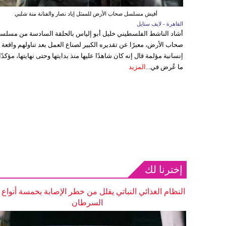
أفيش مسلسل صحاب الأرض للممثل إياد نصار والفنانة منة شلبي
القاهرة - لايف ستايل
أشاد الناشط الفلسطيني خليل أبو إلياس بالحلقة السادسة من مسلس
صحاب الأرض، معبرًا عن تقديره الكبير لصناع العمل بعد تناولهم واقعة
إنسانية مؤلمة قال إنه كان شاهدًا عليها منذ بدايتها وحتى نهايتها، مؤكدًا
ما عُرض في...
المزيد
إخترنا لك
النظام الغذائي النباتي يقلل من خطر الإصابة بخمسة أنواع
السرطان