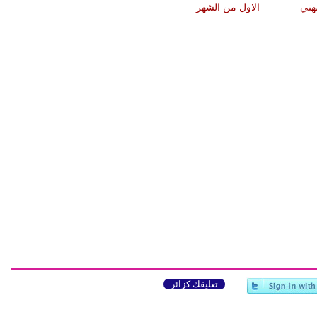
هني
الاول من الشهر
تعليقك كزائر