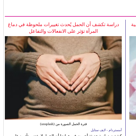
ية
دراسة تكشف أن الحمل يُحدث تغييرات ملحوظة في دماغ
المرأة تؤثر على الانفعالات والتفاعل
فترة الحمل الصورة من (unsplash)
أمستردام - لايف ستايل
كشفت دراسة حديثة أجريت في هولندا أن الحمل لا يقتصر تأثيره على