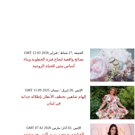
GMT 12:03 2026 الجمعة ,27 شباط / فبراير
نصائح واقعية لنجاح فترة الخطوبة وبناء
أساس متين للحياة الزوجية
GMT 11:09 2025 الإثنين ,28 إبريل / نيسان
إلهام شاهين تخطف الأنظار بإطلالة جذابة
في لبنان
GMT 07:42 2026 الإثنين ,02 آذار/ مارس
الفنانة درة تتصدر ترند إكس بعد مشهد