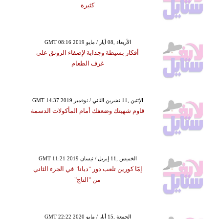
كثيرة
GMT 08:16 2019 الأربعاء ,08 أيار / مايو
أفكار بسيطة وجذابة لإضفاء الرونق على
غرف الطعام
GMT 14:37 2019 الإثنين ,11 تشرين الثاني / نوفمبر
قاوم شهيتك وضعفك أمام المأكولات الدسمة
GMT 11:21 2019 الخميس ,11 إبريل / نيسان
إمّا كورين تلعب دور "ديانا" في الجزء الثاني
من "التاج"
GMT 22:22 2020 الجمعة ,15 أيار / مايو