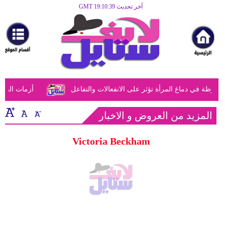
آخر تحديث GMT 19:10:39
الرئيسية
مرأة
أزياء
أزياء
وظة في دماغ المرأة تؤثر على الانفعالات والتفاعل
أزمات الفتيا
إسلامية
فن
المزيد من العروض و الاخبار
ديكور
Victoria Beckham
صحة
سياحة
وسفر
أبراج