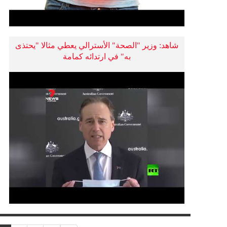
شاهد: وزير "الصحة" الأسترالي يعطي مثالا "يحتذى
به" في ارتدائه كمامة