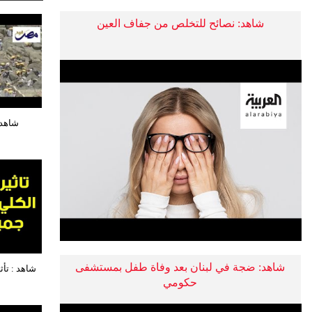
شاهد: نصائح للتخلص من جفاف العين
شاهد 
شاهد: ضجة في لبنان بعد وفاة طفل بمستشفى
شاهد : تأ
حكومي