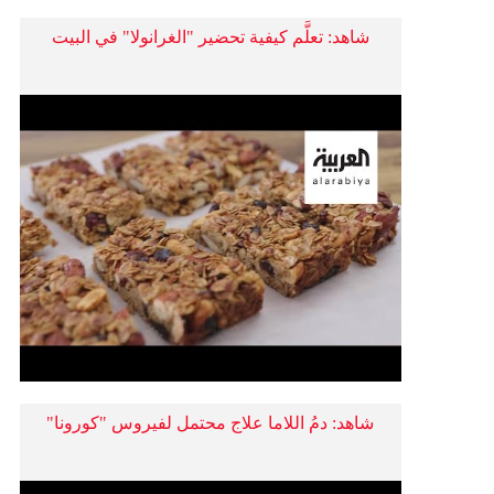
شاهد: تعلَّم كيفية تحضير "الغرانولا" في البيت
شاهد: دمُ اللاما علاج محتمل لفيروس "كورونا"