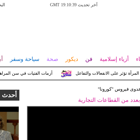
آخر تحديث GMT 19:10:39
الب
اء
أزياء إسلامية
فن
ديكور
صحة
سياحة وسفر
أب
ثر على الانفعالات والتفاعل
أزمات الفتيات في سن المراهقة بين
 عدوى فيروس "كورونا"
أحدث ا
بعدد من القطاعات التجارية