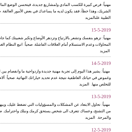
مهنياً: فرص كبيرة للكسب المادي ولمشاريع جديدة، فيتحسن الوضع المالي و
الشريك، وهذا خطأ، فقد يكون لديه ما يساعدك في بعض الأمور العالقة
الطبية علىالمزيد
15-5-2019
مهنياً: تزهو بنفسك وتشعر بالارتياح وتزدهر الأوضاع وتكبر شعبيتك كما جاذب
المحاولات وعدم الاستسلام أمام العلاقات الفاشلة. صحياً: اتبع النظام ا
المزيد
14-5-2019
مهنياً: يشير هذا اليوم إلى تجربة مهنية جديدة وازدواجية ما وانفصام بين 
وغموض في حياتك العاطفية نتيجة عدم تحديد خياراتك النهائية. صحياً: آل
للتخلص منها. المزيد
13-5-2019
مهنياً: تحاول الابتعاد عن المشكلات والمسؤوليات التي تضغط عليك، ويبهر
من التشنج، وعساك تتعرف الى شخص يستحق كرمك ونبلك واحترامك. صحياً: 
والمرحة. المزيد
12-5-2019