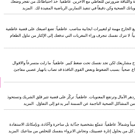
ة واللباقة ضرورتين للتعاطي مع الآخرين. عاطفياً: خذ احتياطاتك من تفجر وضعك
اتك الصحية وكن دقيقاً في تنفيذ التمارين الرياضية المفيدة لك. المزيد
اقة مع الخارج مهمة او لتغييرات ايجابية مناصب. عاطفياً: تضع اصبعك على قضية عاطفية
 لا تترك نفسك تنجرف وراء المغريات التي تدفعك إلى الإكثار من تناول الطعام
نجاح مشاريعك لكن تجد نفسك تحت ضغط كبير. عاطفياً: ما زلت متسرعاً والاقوال
اع. صحياً: بسبب الضغوط وبعض القوى النافذة قد تصاب بانهيار عصبي مفاجئ.
دهر الآمال وترتفع المعنويات. عاطفياً: تركّز على قضية تثير قلق الشريك وتستحوذ
 من المشاكل الصحية الناجمة عن السمنة أمر يدعو إلى التفاؤل. المزيد
اً وشمالاً. عاطفياً: تتمتّع بشخصية جذّابة بل ساحرة وأخّاذة، وبإمكانك الاستفادة
عد كل من يحاول إثارة عصبيتك، وتحاش الانزواء بنفسك للتخلص من متاعبك المزيد