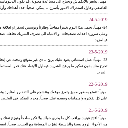
مهنياً: تشعر بالانكماش وتحتاج الى مساعدة معنوية، قد تكون الدبلوماسي
العاطفي وحاول استدراك الأمور بأسرع ما يمكن. صحياً: حدد أهدافك وأولوي
24-5-2019
24- مهنياً: يحمل هذا اليوم تغييراً مفاجئاً وطارئاً ويؤسس لسفر او لعل
وعلى ضرورة احداث تصحيحات او الانتباه الى تصرف الشريك تجاهك. صحياً:
فيالمزيد
23-5-2019
23- مهنياً: عمل استثنائي يعود عليك بربح مادي غير متوقع وتبحث عن إ
تخرج منك بدون تفكير ما يزعج الشريك فيحاول الابتعاد عنك قدر المستط
المزيد
22-5-2019
مهنياً: تتمتع بحضور مميز وتعزز موقعك وتتشجع على التقدم والمثابرة وتز
على كل تفكيره واهتماماته وتبعده عنك. صحياً: مجرد التفكير في التخلص
21-5-2019
مهنياً: افتح عينيك وراقب كل ما يجري حولك ولا تكن ساذجاً وتوزع ثقتك يمين
من الأجواء الرومانسية والناشطة لتقرّب المسافة مع الحبيب. صحياً: ابت