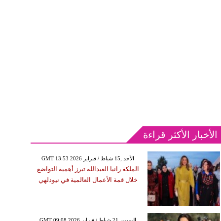
الأخبار الأكثر قراءة
GMT 13:53 2026 الأحد ,15 شباط / فبراير
الملكة رانيا العبدالله تبرز أهمية التواضع
خلال قمة الأعمال العالمية في نيودلهي
GMT 09:08 2026 السبت ,21 شباط / فبراير