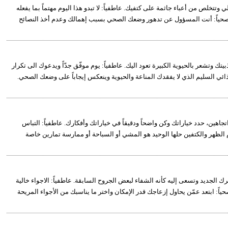
تتخلص من أعباء جاثمة على كتفيك. عاطفياً: لا تبدو هذا اليوم مهتماً بما يفعله
. صحياً: أنت المسؤول عن تدهور وضعك الصحي بسبب إهمالك وعدم أخذ النصائح
يتك وتشعر بالحيوية الكبيرة تعود اليك. عاطفياً: يوم موفّق جدّاً ويدعوك الى تكرار
لغذائي السليم الذي لا يفقدك المناعة والحيوية وينعكس إيجاباً على وضعك الصحي.
اتجاهين، حدد خياراتك وكن واضحاً ودقيقاً في خياراتك وأفكارك. عاطفياً: التباس
ام الظهر والكتفين حلها الوحيد هو المشي أو السباحة أو ممارسة تمارين خاصة
ك الجديد وتسعى إليه كأنه الشفاء لبعض الجروح السابقة. عاطفياً: الاجواء خالية
ابتعد عمّن يحاول إزعاجك قدر الإمكان واختر ما يناسبك من الأجواء المريحة