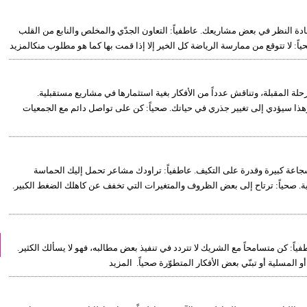
عادة النظر في بعض مشاريعك. عاطفياً: التعاون الجدّي والمخلص والنابع من القلب
اً: لا تتوقع من ممارسة الرياضة كل الخير إلا إذا قمت بها كما هو مطلوب منكالمزيد
حلة المقبلة، وتناقش عدداً من الأفكار بغية استثمارها في مشاريع مستقبلية.
ذا سيؤدي إلى تغيير جذري في حياتك. صحياً: كن على تواصل دائم مع الجمعيات
شجاعة كبيرة وقدرة على التكيف. عاطفياً: تراودك مشاعر تحمل إليك الحماسة
ائية. صحياً: ترتاح إلى بعض الظروف والمتغيرات التي تخفف عن كاهلك الضغط الكبير.
طفياً: كن متسامحاً مع الشريك لا تتردد في تنفيذ بعض مطالبه، فهو لا يسألك الكثير.
 المسلية أو تبنّي بعض الأفكار المتطوّرة صحياً. المزيد