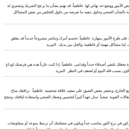
عض الأمور ووضع حد نهائي لها. عاطفياً: قد تهتم بشأن ما يزعج الشريك وتشتري له
لمهتمة بالشأن الصحي وحاول تنفيذ ما تعرضه من حلول للتخلص من بعض المشاكل
لى طرح الأمور بمهارة. عاطفياً: تحسم أمرك وتباشر مشروعاً جديداً قد يتعلق
، إما مشاكل مهنية أو عاطفية، والحل بين يديك. المزيد
زة تجعلك تلتقي أصدقاء جدداً وقدامى. عاطفياً: إذا كنت عازباً هذه هي فرصتك لوداع
د يكون بسبب قلة النوم أو لضعف في النظر. المزيد
ة مع الخارج، وتشعر ببعض الضيق على صعيد علاقة شخصية. عاطفياً: يرافقك مناخ
الات القوية. صحياً: تبذل جهداً كبيراً لتحسين وضعك الصحي واستعادة لياقتك، وتنجح
ركور في برج الثور مناسب جداً ويكون في مصلحتك أن ترتبط بموعد أو بمفاوضات.