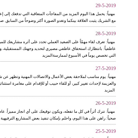
29-5-2019
مهنياً: يحمل هذا اليوم المزيد من المفاجآت المتعاقبة التي تدفعك إلى إ
مع الشريك يثبت العلاقة بينكما وتغدو الصورة أكثر وضوحاً من السابق. صحي
28-5-2019
مهنياً: تعرف لقاء مهمّاً على الصعيد العملي تحدد على أثره مشاريعك للمر
عاطفياً: بانتظارك استحقاق عاطفي مصيري لتحديد وجهتك المستقبلية، وه
التي تخصص يوماً في الأسبوع لممارسةالمزيد
27-5-2019
مهنياً: يوم مناسب لملاحقة بعض الأعمال والاتصالات المهنية وتظهر عن 
والعزيمة لإحداث تغيير كبير، أو للقاء حبيب أو للإقدام على مغامرة استثن
المزيد
26-5-2019
مهنياً: تترك أثراً في كل ما تفعله، ويكون توقيعك على أي انجاز مميزاً. عا
صحياً: راهن على هذا اليوم، واحلم بإمكان تنفيذ بعض المشاريع الترفيهية أو
25-5-2019