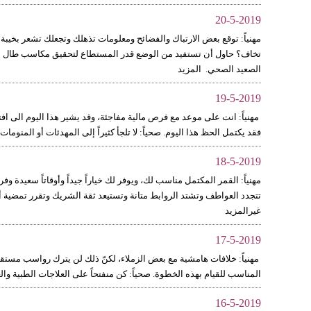
20-5-2019
مهنياً: توقع بعض الارتباك والفضائح ومعلومات تذهلك وتجعلك تشعر بخيبة
تخاف؟ حاول أن تستفيد من الوضع قدر المستطاع لتحقيق مكاسب طال انتظا
الصعيد الصحي. المزيد
19-5-2019
مهنياً: انت على موعد مع فرص مالية مفاجئة، وقد يشير هذا اليوم الى افت
فقد يكتمل الحظ هذا اليوم. صحياً: لا تلجأ كثيراً إلى المهدئات أو المنو
18-5-2019
مهنياً: القمر المكتمل مناسب لك، ويوفر لك خياراً جيداً وأوقاتاً سعيدة 
تتجدد العواطف وتشتد الروابط متانة وتستيعد ثقة الشريك وتقرر تمضية أطو
غيرالمزيد
17-5-2019
مهنياً: خلافات هامشية مع بعض الزملاء، لكنّ ذلك لن يترك رواسب مستقب
المناسب للقيام بهذه الخطوة. صحياً: كن منفتحاً على العلاجات الطبية وال
16-5-2019