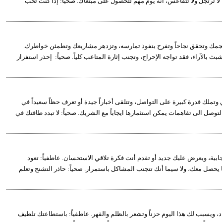
لا ترتجل ولا تتقاعس، انه يوم مهم للحصول على مبتغاك. صحياً: إذا كنت تحب
طع نجمك وتحقق نجاحاً وتفرح بنفوذ تمارسه، وتزدهر مشاريعك وتطمئن خواطرك.
ث بالآراء، فقد تواجه الإحراج، وتجنب إثارة المتاعب كلياً. صحياً: إحذر استفزاز
وتملك قدرة كبيرة على التواصل، وتتلقى أخباراً جيدة أو تعرف حظاً سعيداً في
توصل الى تفاهمات يمكن استثمارها ايجاباً مع الشريك. صحياً: لا تبدد طاقتك في
إيجابية، ويعرض عليك جديد أو تقدم أنت فكرة تلاقي الاستحسان. عاطفياً: تعود
يحصل معك، ولا سيما أنك تتجنب المشاكل باستمرار. صحياً: حاذر التشنج وتعلم
د، ويسبب لك هذا اليوم حزناً وتشعر بالظلم والقهر. عاطفياً: باستطاعتك تلطيف