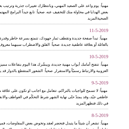
مهنياً: يوم واعد على الصعيد المهني، وبانتظارك تغييرات جذرية وترتيب ب
بعض الهدايا في محاولة منك للتخفيف عنه. صحياً: تابع جيداً البرامج ا
الصحيةالمزيد
11-5-2019
مهنياً: تبدأ صفحة جديدة وتقطف ثمار جهودك، تتمتع بسرعة خاطر وقدرة ع
بالعائلة أو بعلاقة عاطفية جديدة. صحياً: القلق والاضطراب سببهما معروف
10-5-2019
مهنياً: تتفتح أمامك أبواب مهنية جديدة، ويبشّرك هذا اليوم بتفاعلات ممي
العزوبية والارتباط رسميّاً والاستقرار. صحياً: الشعور المتقطع بالدوار ق
9-5-2019
مهنياً: لا تسمح للواجبات بالتراكم، تتعامل مع اجانب او تكون على علاق
عاطفي جيّد، وقد يمتدّ حتّى نهاية الشهر شرط التحكّم في العواطف والانفع
في ذلك فتظهرالمزيد
8-5-2019
مهنياً: تشعر أن شيئاً ما يتبدل فتحضر لعقد وتخوض بعض المفاوضات، فم