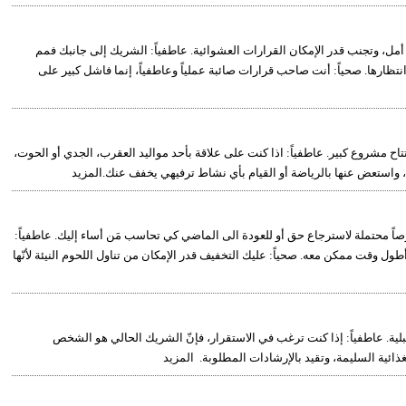
 أمل، وتجنب قدر الإمكان القرارات العشوائية. عاطفياً: الشريك إلى جانبك فمم
رها. صحياً: أنت صاحب قرارات صائبة عملياً وعاطفياً، إنما فاشل كبير على
تاح مشروع كبير. عاطفياً: اذا كنت على علاقة بأحد مواليد العقرب، الجدي أو الحوت،
مات، واستعض عنها بالرياضة أو القيام بأي نشاط ترفيهي يخفف عنك.المزيد
وفرصاً محتملة لاسترجاع حق أو للعودة الى الماضي كي تحاسب مَن أساء إليك. عاطفياً:
ل وقت ممكن معه. صحياً: عليك التخفيف قدر الإمكان من تناول اللحوم النيئة لأنّها
لية. عاطفياً: إذا كنت ترغب في الاستقرار، فإنّ الشريك الحالي هو الشخص
غذائية السليمة، وتقيد بالإرشادات المطلوبة. المزيد