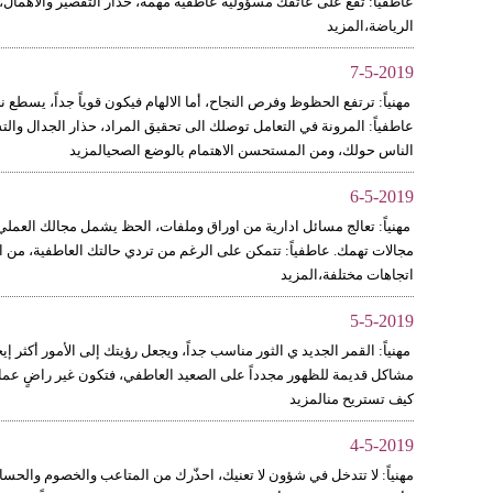
عاطفياً: تقع على عاتقك مسؤولية عاطفية مهمة، حذار التقصير والاهمال، 
الرياضة،المزيد
7-5-2019
مهنياً: ترتفع الحظوظ وفرص النجاح، أما الالهام فيكون قوياً جداً، يس
عاطفياً: المرونة في التعامل توصلك الى تحقيق المراد، حذار الجدال والتشب
الناس حولك، ومن المستحسن الاهتمام بالوضع الصحيالمزيد
6-5-2019
مهنياً: تعالج مسائل ادارية من اوراق وملفات، الحظ يشمل مجالك العملي 
مجالات تهمك. عاطفياً: تتمكن على الرغم من تردي حالتك العاطفية، من ال
اتجاهات مختلفة،المزيد
5-5-2019
مهنياً: القمر الجديد ي الثور مناسب جداً، ويجعل رؤيتك إلى الأمور أكثر 
مشاكل قديمة للظهور مجدداً على الصعيد العاطفي، فتكون غير راضٍ عما 
كيف تستريح منالمزيد
4-5-2019
مهنياً: لا تتدخل في شؤون لا تعنيك، احذّرك من المتاعب والخصوم والحسا