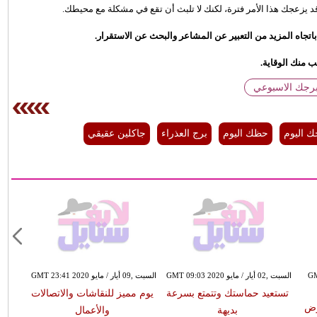
اه المزيد من التعبير عن المشاعر والبحث عن الاستقرار.
ب منك الوقاية.
برجك الاسبوعي
ك اليوم
حظك اليوم
برج العذراء
جاكلين عقيقي
GMT 13:
السبت ,02 أيار / مايو GMT 09:03 2020
السبت ,09 أيار / مايو GMT 23:41 2020
تستعيد حماستك وتتمتع بسرعة
يوم مميز للنقاشات والاتصالات
وض
بديهة
والأعمال