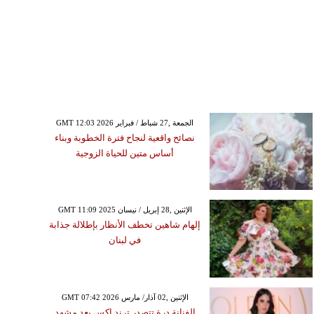
GMT 12:03 2026 الجمعة ,27 شباط / فبراير
نصائح واقعية لنجاح فترة الخطوبة وبناء
أساس متين للحياة الزوجية
GMT 11:09 2025 الإثنين ,28 إبريل / نيسان
إلهام شاهين تخطف الأنظار بإطلالة جذابة
في لبنان
GMT 07:42 2026 الإثنين ,02 آذار/ مارس
الفنانة درة تتصدر ترند إكس بعد مشهد