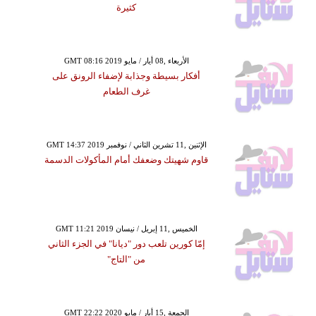
كثيرة
GMT 08:16 2019 الأربعاء ,08 أيار / مايو
أفكار بسيطة وجذابة لإضفاء الرونق على
غرف الطعام
GMT 14:37 2019 الإثنين ,11 تشرين الثاني / نوفمبر
قاوم شهيتك وضعفك أمام المأكولات الدسمة
GMT 11:21 2019 الخميس ,11 إبريل / نيسان
إمّا كورين تلعب دور "ديانا" في الجزء الثاني
من "التاج"
GMT 22:22 2020 الجمعة ,15 أيار / مايو