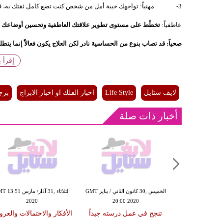
3- مهنياً: تواجهك خيبة أمل من شخص كنت تضع كامل ثقتك به، قد يزعجك هذا الأمر فترة، لكنك لا تلبث أن تقع في مشكلة مع محيطك.
عاطفياً:
تخطّط على مستوى تطوير علاقتك العاطفية وتحسين أوضاعك باتج
صحياً: قد تصاب بنوع من الحساسية نادر لكن العلاج يكون فعالاً إنما يتطل
إقرأ 
لايف ستايل
Life Style
اخبار الفلك او اخبار الابراج
برج
أخبار ذات صلة
الإثنين ,11 تشرين الثاني / نوفمبر GMT
الخميس ,30 كانون الثاني / يناير GMT
الثلاثاء ,31 آذار/ مارس 51
2020
20:00 2020
20:29
قاش والجدال
تنجح في عمل درسته جيداً
الأفكار والاحتمالات والعر