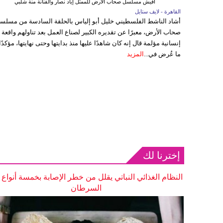
أفيش مسلسل صحاب الأرض للممثل إياد نصار والفنانة منة شلبي
القاهرة - لايف ستايل
أشاد الناشط الفلسطيني خليل أبو إلياس بالحلقة السادسة من مسلس
صحاب الأرض، معبرًا عن تقديره الكبير لصناع العمل بعد تناولهم واقعة
إنسانية مؤلمة قال إنه كان شاهدًا عليها منذ بدايتها وحتى نهايتها، مؤكدًا
ما عُرض في...
المزيد
إخترنا لك
النظام الغذائي النباتي يقلل من خطر الإصابة بخمسة أنواع
السرطان