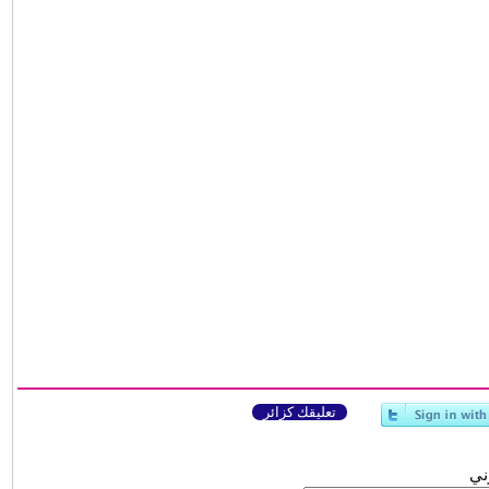
تعليقك كزائر
وني