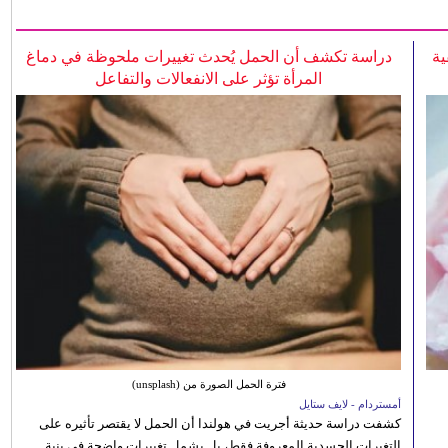
ية
دراسة تكشف أن الحمل يُحدث تغييرات ملحوظة في دماغ
المرأة تؤثر على الانفعالات والتفاعل
فترة الحمل الصورة من (unsplash)
أمستردام - لايف ستايل
كشفت دراسة حديثة أجريت في هولندا أن الحمل لا يقتصر تأثيره على
التغيرات الجسدية المعروفة فقط، بل يشمل تغييرات واضحة في بنية