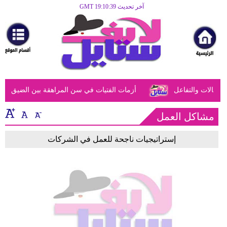
آخر تحديث GMT 19:10:39
الرئيسية
مرأة
أزياء
أزياء
عالات والتفاعل
أزمات الفتيات في سن المراهقة بين الضيق النفس
إسلامية
فن
مشاكل العمل
ديكور
إستراتيجيات ناجحة للعمل في الشركات
صحة
سياحة
وسفر
أبراج