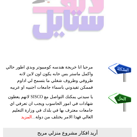
مرحبا انا خريجة هندسه كومبيوتر وبدي اطور حالي
واكمل ماستر بس حابه يكون اون لاين لانه
ظروفي وظروف شغلي ما بتسمح لي اداوم
فممكن تفيدوني باسماء جامعات اجنبيه او عربيه
يا سيدتي يمكنك التواصل مع SISCO لانهم يعطون
شهادات في امور الحاسوب ويجب ان تعرفي اي
جامعات معترف بها في بلدك في وزارة التعليم
العالي فهذا الامر يختلف من دولة...
المزيد
أريد افكار مشروع منزلي مربح