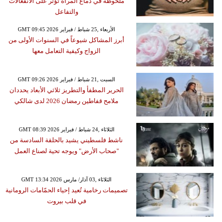
ملحوظة في دماغ المرأة تؤثر على الانفعالات
والتفاعل
GMT 09:45 2026 الأربعاء ,25 شباط / فبراير
أبرز المشاكل شيوعاً في السنوات الأولى من
الزواج وكيفية التعامل معها
GMT 09:26 2026 السبت ,21 شباط / فبراير
الحرير المطفأ والتطريز ثلاثي الأبعاد يحددان
ملامح قفاطين رمضان 2026 لدى شالكي
GMT 08:39 2026 الثلاثاء ,24 شباط / فبراير
ناشط فلسطيني يشيد بالحلقة السادسة من
"صحاب الأرض" ويوجه تحية لصناع العمل
GMT 13:34 2026 الثلاثاء ,03 آذار/ مارس
تصميمات رخامية تُعيد إحياء الحمّامات الرومانية
في قلب بيروت