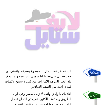
السلام عليكم، بدخل بالموضوع بسرعه واتمنى اي
حد يعطيني حل،طبعا انا سوري الجنسية واجيت ع
بلد الخير الي هو الامارات من قبل 9 سنين وكملت
فيه دراسه من الصف السادس
اهلا بك يا ولدي وانت لا زلت صغير وفي اول
الطريق ولم تفقد الكثير، نصيحتي لك ان تعمل
على الامرين معا اولا يجب ان تذهب لتقديم