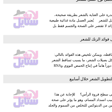
رة على العناية بالشعر بطريقة صحيحة،
 للشعر يُعتبر العسل مادة غذائية طبيعية
وائد لا تقتصر على الصحة والجسم فقط بل
فوائد الزنك للشعر
قطه، ويمكن تلخيص هذه الفوائد بالتالي:
شكل بصيلات الشعر، ما يسبب تساقط الشعر
لذا يعتبر الزنك مهما لحماية الشعر من التساقط. يلعب الزنك يلعب دوراً هاماً في إنتاج الحمض النووي وRNA
تطويل الشعر خلال أسابيع
لى سطح فروة الرأس؟ للإجابة عن هذا
بب انسداد المسام، وهو ما يؤثر على صحة
وتين من الديتوكس للتخلص من السموم والجلد