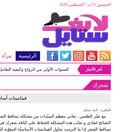
الخميس 6 آب / أغسطس 2026
الرئيسية
مرأة
أخر الأخبار
أبرز المشاكل شيوعاً في السنوات الأولى من الزواج وكيفية التعامل معه
شعرك
فيتامينات أسا
القاهرة – لايف ستايل
مع تغيّر الطقس , تعاني معظم السيّدات من مشكلة تساقط الشعر وهذ
النصائح لتفادي و تجنّب هذه المشكلة للحفاظ على كثافة شعرك 
تساقط الشعر إذا ما التزمتِ بتناول الفيتامينات الأساسيّة المقوّية لل