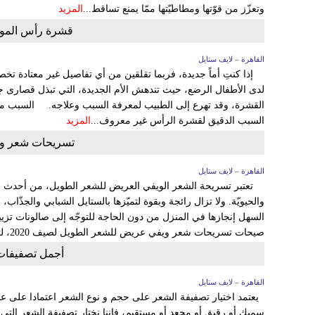
وتعزّز من قوّتها ومطاطيّتها ممّا يمنع تساقط...
المزيد
قشرة رأس المولو
القاهرة – لايف ستايل
إذا كنتِ أماً جديدة، فربما تقلقين من أي تفاصيل غير معتادة ت
لدى الأطفال الرضع، حيث تندهش الأم الجديدة، التي تبذل قصارى جه
القشرة، وقد تهرع إلى الطبيب لمعرفة السبب وعلاجه. السبب مج
السبب الدقيق لقشرة الرأس غير معروف...
المزيد
تسريحات شعر وي
القاهرة – لايف ستايل
تعتبر تسريحة الشعر الويفي العريض للشعر الطويل، من أحدث الت
والحيويّة. ولا تزال رائجة وبقوة لتميّزها بالستايل الشبابي والجذّاب،
السهل إنجازها في المنزل من دون الحاجة للتوجّه إلى صالونات ت
صيحات تسريحات شعر ويفي عريض للشعر الطويل لصيف 2020، لتختاري...
أجمل تصفيفات 
القاهرة – لايف ستايل
يعتمد اختيار تصفيفة الشعر على حجم و نوع الشعر اعتمادا على ع
سميك أو رقيق أو مجعد أو مستقيم، فإننا نختار تصفيفة الشعر التي تت