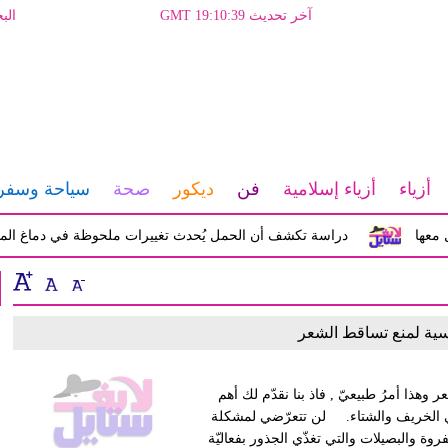
آخر تحديث GMT 19:10:39
الب
أزياء
أزياء إسلامية
فن
ديكور
صحة
سياحة وسفر
ا
دراسة تكشف أن الحمل يُحدث تغييرات ملحوظة في دماغ المرأة تؤ
سية لمنع تساقط الشعر
ا أمرُ طبيعيّ , فاذ بنا نقدّم لك أهم
في الخريف والشتاء. لن تتعرّضي لمشكلة
فروة والبصيلات والتي تغذّي الجذور بفعاليّة