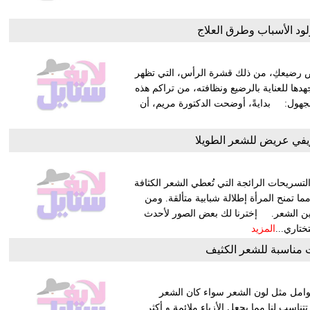
د الأسباب وطرق العلاج
خص رضيعكِ، من ذلك قشرة الرأس، التي تظهر
دها للعناية بالرضيع ونظافته، من تراكم هذه
هول: بدايةً، أوضحت الدكتورة مريم، أن
في عريض للشعر الطويلا
سريحات الرائجة التي تُعطي الشعر الكثافة
 مما تمنح المرأة إطلالة شبابية متألقة. ومن
زيين الشعر. إخترنا لك بعض الصور لأحدث
المزيد
مناسبة للشعر الكثيف
وامل مثل لون الشعر سواء كان الشعر
ناسب لنا مما يجعل الأزياء ملائمة و أكثر