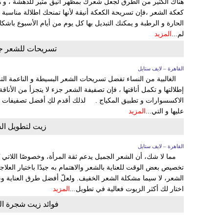
هناك الكثير من الطرق لجعل شعرك بمظهر أنيق مثير للدهشة ، و ه
كعكة الشعر ،فإن تسريحة الكعكة أنيقة لأنها تمنحك اطلالة مناسبة لج
الحارة و الرطبة و يمكنك التبديل بها كل يوم من أيام الأسبوع باشك
لم...
المزيد
تسريحات للشعر جم
القاهرة – لايف ستايل
الغالبية من النساء تفضل تسريحات الشعر البسيطة و الناعمة ا
إطلالتها و تكمل أناقتها ، فإن تصفيفة الشعر جزء لا يتجزأ من الأناقة ف
الاكسسوارات و تطبيق المكياج . لذلك أقدم لكِ أفضل تصفيفات الش
عليها و التي...
المزيد
زيت لتطويل ال
القاهرة – لايف ستايل
مما لا شك، أن الشعر الجميل يدعم ثقة المرأة، وخصوصًا اللاتي يُعرن
تخصيص بعض الوقت للعناية بالشعر والاهتمام به جيدًا باختيار العلا
الشعر، لا سيما مشكلة الشعر الخفيف. ولعلّ أفضل طرق العناية وعل
اختار لك أكثر الزيوت فعالية في تطويل...
المزيد
فوائد زيت شجرة ا