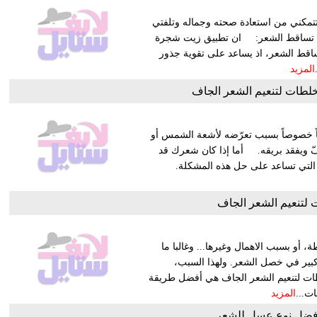
مكني من استعادة صحته وجماله وتلفتي
لى هذه الفوائد الكثيرة. 1- التخلص من تساقط الشعر: ان تطبيق زيت شجرة
ط الشعر، اذ يساعد على تقوية جذور
المزيد
خلطات لتنعيم الشعر الجاف
ياً خصوصاً بسبب تعرّضه لأشعة الشمس أو
فّ ويفقد بريقه. أما إذا كان شعرك قد
ات التي تساعد على حل هذه المشكلة.
لتنعيم الشعر الجاف
و بسبب الاهمال وغيرها... وغالبا ما
بير في خصل الشعر. ولهذا السبب،
لطات لتنعيم الشعر الجاف هي أفضل طريقة
ت...
المزيد
فضل نوع عسل للشعر