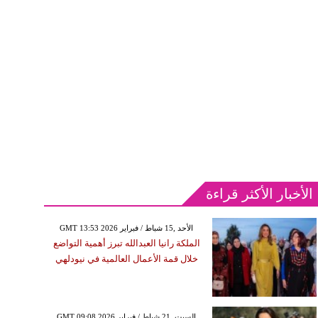
الأخبار الأكثر قراءة
GMT 13:53 2026 الأحد ,15 شباط / فبراير
الملكة رانيا العبدالله تبرز أهمية التواضع
خلال قمة الأعمال العالمية في نيودلهي
GMT 09:08 2026 السبت ,21 شباط / فبراير