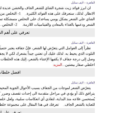
القاهرة – لايف ستايل
ان ابرز فوائد زيت شجرة الشاي للشعر الجاف والخشن عديدة لتت
الانظار. لذلك، ستعرفك ع
الشاي على الشعر بشكل يومي يساعدك على التخلص منمشكلة تساق
الشعر ودعمها بالغذاء بالمعادن والفيتامينات اللازمة. 2- التخلص...
تعرفي على أهم ال
القاهرة – لايف ستايل
نظراً إلى العوامل التي يتعرّض لها الشعر، فإنّ جفافه يعتبر حتم
التلوث الذي يحيط به. لذلك عليك أن تعتني جيداً بشعرك لكي لا يج
وصل إلى درجة جفاف لا يكفيها الإعتناء بالشعر، إليك هذه الخلط
اخلطي صفار بيضتين...
المزيد
افضل خلطات 
القاهرة – لايف ستايل
يتعرّض الشعر لموجات من الجفاف بسبب الأحوال الجوية المحيطة، أ
يترافق ذلك أو يؤدي في مراحل متقدمة الى إحداث تقصف وضرر ك
يُستحسن علاجه منذ البداية، لتفادي أي انعكاسات سلبية، ولعل خ
للعناية بالشعر الجاف. تعرفك في هذا المقال على مجموعة خلطا
تعرفي على ا