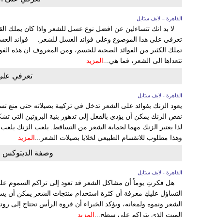
القاهرة – لايف ستايل
لا بد انك تتساءلين عن افضل نوع عسل للشعر واذا كان يملك القد
تعرفي على هذا الموضوع وعلى فوائد العسل للشعر. فوائد العسل
تملك الكثير من الفوائد الصحية للجسم، ومن المعروف ان هذه الف
تتعداها الى الشعر، فما هي...
المزيد
تعرفي على 
القاهرة - لايف ستايل
يعود الزنك بفوائد على الشعر تدخل في تركيبة بصيلاته حتى منع تسا
نقص الزنك يمكن أن يؤدي بالفعل إلى تدهور بنية البروتين التي ت
وهذا مطلوب للانقسام الطبيعي لخلايا بصيلات الشعر...
المزيد
وصفة الديتوكس ل
القاهرة - لايف ستايل
هل فكرتِ يوماً أن مشاكل الشعر قد تعود إلى تراكم السموم ع
التساؤل عليكِ معرفة أن كثرة استخدام منتجات الشعر يمكن أن يس
الشعر ونموه ولمعانه، ويؤكد الخبراء أن فروة الرأس تحتاج إلى ر
الميت الذي يتراكم على سطح...
المزيد