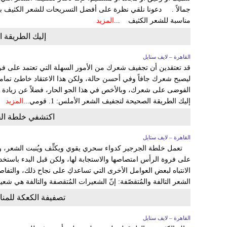
جمالاً . دعونا نلقي نظرة على أفضل التسريحات للشعر الكثيف
مناسبة للشعر الكثيف ...
المزيد
إليك الطريقة 
القاهرة – لايف ستايل
قد تعتقدين أن تجفيف شعرك من الأمور السهلة التي تعتمد على 
ليصبح شعرك جافاً وفي أحسن حالة، ولكن هذا الاعتقاد خاطئ تمام
الفوضى على شعرك، وبالأخص في هذا الجو الحار، فضلاً عن زيادة
إليك الطريقة الصحيحة لتجفيف الشعر الأملس: 1. قومي...
المزيد
اكتشفي خلطة الج
القاهرة – لايف ستايل
تعمل خلطة الجرجير كدواء سحري يقوي ويكثِّف ويُنبت الشعر، و
على فروة الرأس امتصاصها والاستجابة لها، ولكن قبل البدء باستخ
الانتباه لبعض العوامل الأخرى التي تساعدكِ على نجاح ذلك، وال
الشعر التالفة والمُتقصّفة: إنّ الشعيرات المُتقصفة والتالفة هي شعي
تصفيفة الكعكة للمن
القاهرة – لايف ستايل