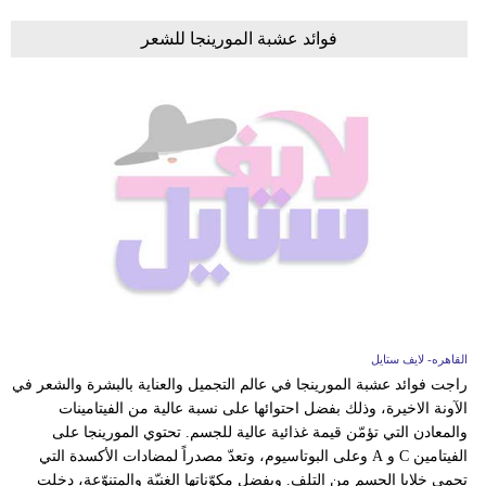
فوائد عشبة المورينجا للشعر
القاهره- لايف ستايل
راجت فوائد عشبة المورينجا في عالم التجميل والعناية بالبشرة والشعر في
الآونة الاخيرة، وذلك بفضل احتوائها على نسبة عالية من الفيتامينات
والمعادن التي تؤمّن قيمة غذائية عالية للجسم. تحتوي المورينجا على
الفيتامين C و A وعلى البوتاسيوم، وتعدّ مصدراً لمضادات الأكسدة التي
تحمي خلايا الجسم من التلف. وبفضل مكوّناتها الغنيّة والمتنوّعة، دخلت