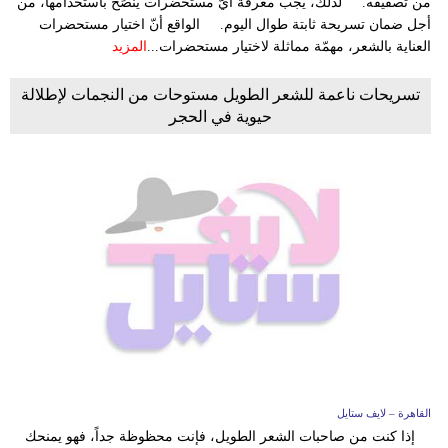
من تصفيفه. لذلك، يجب معرفة أيّ مستحضرات يُنصَح باستخدامها، من
أجل ضمان تسريحة ثابتة طوال اليوم. الواقع أنّ اختيار مستحضرات
العناية بالشعر، مهمّة مماثلة لاختيار مستحضرات...
المزيد
تسريحات ناعمة للشعر الطويل مستوحات من النجمات لإطلالة
حيوية في الحجر
القاهرة – لايف ستايل
إذا كنت من صاحبات الشعر الطويل، فإنت محظوظة جداً، فهو يمنحك