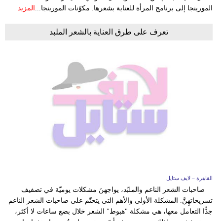
المورينجا إلى برنامج المرأة للعناية بشعرها. مكوّنات المورينجا...
المزيد
تعرف على طرق العناية بالشعر الملبد
القاهرة – لايف ستايل
صاحبات الشعر الناعم والملبّد، يواجهنَ مشكلات يوميّة في تصفيف
تسريحاتهِنَّ. المشكلة الأولى والأهم التي يتحتّم على صاحبات الشعر الناعم
جدًّا التعامل معها، هي مشكلة "هبوط" الشعر خلال بضع ساعات لا أكثر،