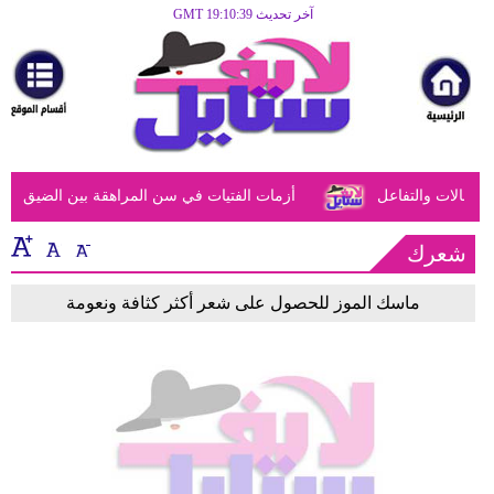
آخر تحديث GMT 19:10:39
الرئيسية
مرأة
أزياء
أزياء
عالات والتفاعل
أزمات الفتيات في سن المراهقة بين الضيق النفس
إسلامية
فن
شعرك
ديكور
ماسك الموز للحصول على شعر أكثر كثافة ونعومة
صحة
سياحة
وسفر
أبراج