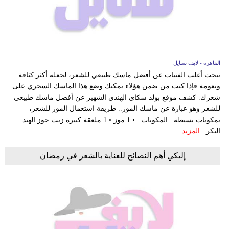
فيديو
مدوَنات
مشاكل
القاهرة - لايف ستايل
وحلول
تبحث أغلب الفتيات عن أفضل ماسك طبيعي للشعر، لجعله أكثر كثافة
ونعومة فإذا كنت من ضمن هؤلاء يمكنك وضع هذا الماسك السحري على
شعرك. كشف موقع بولد سكاى الهندي الشهير عن أفضل ماسك طبيعي
للشعر وهو عبارة عن ماسك الموز.. طريقة استعمال الموز للشعر،
بمكونات بسيطة . المكونات : • 1 موز • 1 ملعقة كبيرة زيت جوز الهند
البكر...
المزيد
إليكي أهم النصائح للعناية بالشعر في رمضان