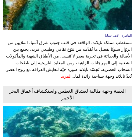
القاهرة - لايف ستايل
تستقطب مملكة تايلاند، الواقعة في قلب جنوب شرق آسيا، الملايين من
الزوّار سنويًا بفضل ما تُقدّمه من تنوّع ثقافي وطبيعي فريد، يجمع بين
الأصالة والحداثة في تجربة سفر لا تُنسى. من الأطباق الشهية والمأكولات
الشعبية إلى المهرجانات الزاهية، ومن المعابد التاريخية إلى ناطحات
السحاب العصرية، تُجسّد تايلاند صورة حيّة لتعايش العراقة مع روح العصر.
تُعدّ تايلاند وجهة سياحية رائدة لما...
المزيد
العقبة وجهة مثالية لعشاق الغطس واستكشاف أعماق البحر
الأحمر