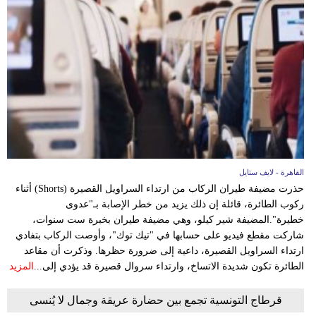
القاهرة - لايف ستايل
حذرت مضيفة طيران الركاب من ارتداء السراويل القصيرة (Shorts) أثناء
ركوب الطائرة، قائلة إن ذلك يزيد من خطر الإصابة بـ"عدوى
خطيرة".المضيفة شير كيلو، وهي مضيفة طيران بخبرة ست سنوات،
شاركت مقطع فيديو على حسابها في "تيك توك"، وأوصت الركاب بتفادي
ارتداء السراويل القصيرة، داعية إلى ضرورة حظرها. وذكرت أن مقاعد
الطائرة تكون شديدة الاتساخ، وارتداء سروال قصيرة قد يؤدي إلى...
المزيد
قرطاج التونسية تجمع بين حضارة عريقة وجمال لا يُنسى