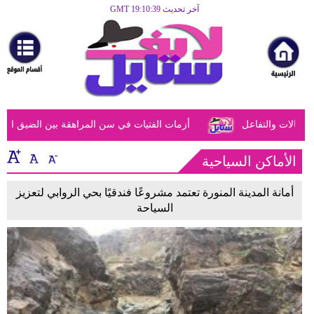
آخر تحديث GMT 19:10:39
الرئيسية
مرأة
أزياء
أزياء
ات والتفاعل
أزمات الفتيات في سن المراهقة بين الضيق النفسي و
إسلامية
فن
الأماكن السياحية
ديكور
أمانة المدينة المنورة تعتمد مشروعًا فندقيًا بحي الروابي لتعزيز
السياحة
صحة
سياحة
وسفر
أبراج