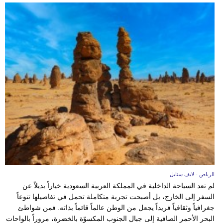
الرياض - لايف ستايل
لم تعد السياحة الداخلية في المملكة العربية السعودية خياراً بديلاً عن
السفر إلى الخارج، بل أصبحت تجربة متكاملة تحمل في تفاصيلها تنوعاً
جغرافياً وثقافياً فريداً يجعل من الوطن عالماً قائماً بذاته. فمن شواطئ
البحر الأحمر الصافية إلى جبال الجنوب المكسوّة بالخضرة، مروراً بالواحات