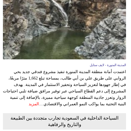
فيديو
مدوَنات
مشاكل
وحلول
المدينة المنورة - لايف ستايل
اعتمدت أمانة منطقة المدينة المنورة تنفيذ مشروع فندقي جديد بحي
الروابي على طريق علي بن أبي طالب، بمساحة تبلغ 1,662 مترًا مربعًا،
في إطار جهودها لتعزيز السياحة وتحفيز الاستثمار في المدينة. يهدف
المشروع إلى دعم القطاع السياحي عبر توفير مرافق ضيافة تلبي احتياجات
الزوار وتعزز جاذبية المنطقة كوجهة سياحية مميزة، بالإضافة إلى تنمية
البنية التحتية بما يواكب النمو العمراني والاقتصادي....
المزيد
السياحة الداخلية في السعودية تجارب متجددة بين الطبيعة
والتاريخ والرفاهية