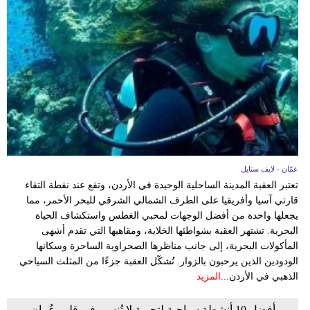
عمّان - لايف ستايل
تعتبر العقبة المدينة الساحلية الوحيدة في الأردن، وتقع عند نقطة التقاء
قارتي آسيا وأفريقيا على الطرف الشمالي الشرقي للبحر الأحمر، مما
يجعلها واحدة من أفضل الوجهات لمحبي الغطس واستكشاف الحياة
البحرية. تشتهر العقبة بشواطئها الخلابة، ومقاهيها التي تقدم أشهى
المأكولات البحرية، إلى جانب مناظرها الصحراوية الساحرة وسكانها
الودودين الذين يرحبون بالزوار. تُشكّل العقبة جزءًا من المثلث السياحي
الذهبي في الأردن...
المزيد
أفضل 10 أنشطة سياحية لتجربة لا تُنسى في قلب عُمان