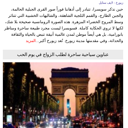
زيورخ - لايف ستايل
حين نذكر سويسرا، تتبادر إلى أذهاننا فوراً صور القرى الجبلية الحالمة،
والجبن الطازج، والقمم الثلجية الشاهقة، والشاليهات الخشبية التي تتناثر
وسط المروج الخضراء المزهرة. هذه الصورة الرومانسية صحيحة بلا شك،
لكنها لا تروي الحكاية كاملة. فسويسرا ليست مجرد طبيعة ساحرة ومناظر
بانورامية، بل هي أيضاً موطن لمدن عالمية أنيقة تنبض بالحياة والثقافة
والحداثة، وفي مقدمتها مدينة زيورخ. تُعد زيورخ أكبر...
المزيد
عناوين سياحية ساحرة لطلب الزواج في يوم الحب