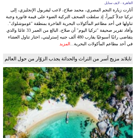
القاهرة - لايف ستايل
أثارت زيارة النجم المصري، محمد صلاح، لاعب ليفربول الإنجليزي، إلى
تركيا جدلاً كبيراً، إذ سلطت الصحف التركية الضوء على قيمة فاتورة وجبة
تناولها في أحد مطاعم المأكولات البحرية الفاخرة بمنطقة "غوموشلوك".
وأفاد تقرير صحيفة "تركيا اليوم" أن صلاح، البالغ من العمر 33 عامًا والذي
يتقاضى راتبًا أسبوعيًا يقارب 480 ألف جنيه إسترليني، اختار تناول العشاء
في أحد مطاعم المأكولات البحرية...
المزيد
تايلاند مزيج آسر من التراث والحداثة يجذب الزوّار من حول العالم