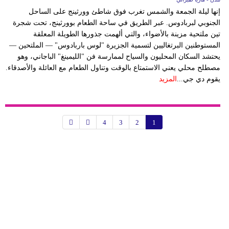
إنها ليلة الجمعة والشمس تغرب فوق شاطئ وورثينج على الساحل
الجنوبي لبربادوس. عبر الطريق في ساحة الطعام بوورثينج، تحت شجرة
تين ملتحية مزينة بالأضواء، والتي ألهمت جذورها الطويلة المعلقة
المستوطنين البرتغاليين لتسمية الجزيرة "لوس باربادوس" — الملتحين —
يحتشد السكان المحليون والسياح لممارسة فن "الليمينغ" الباجاني، وهو
مصطلح محلي يعني الاستمتاع بالوقت وتناول الطعام مع العائلة والأصدقاء.
يقوم دي جي...
المزيد
4
3
2
1