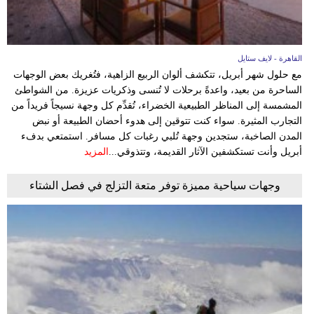
القاهرة - لايف ستايل
مع حلول شهر أبريل، تتكشف ألوان الربيع الزاهية، فتُغريك بعض الوجهات
الساحرة من بعيد، واعدةً برحلات لا تُنسى وذكريات عزيزة. من الشواطئ
المشمسة إلى المناظر الطبيعية الخضراء، تُقدِّم كل وجهة نسيجاً فريداً من
التجارب المثيرة. سواء كنت تتوقين إلى هدوء أحضان الطبيعة أو نبض
المدن الصاخبة، ستجدين وجهة تُلبي رغبات كل مسافر. استمتعي بدفء
أبريل وأنت تستكشفين الآثار القديمة، وتتذوقي...
المزيد
وجهات سياحية مميزة توفر متعة التزلج في فصل الشتاء