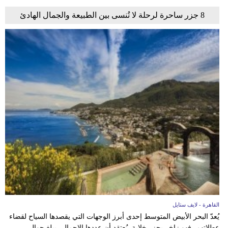
8 جزر ساحرة لرحلة لا تُنسى بين الطبيعة والجمال الهادئ
القاهرة - لايف ستايل
يُعدّ البحر الأبيض المتوسط إحدى أبرز الوجهات التي يقصدها السياح لقضاء
عطلاتهم، فهو زاخر بجزر خلابة. يُعتقد أن عددها الإجمالي يبلغ حوالي