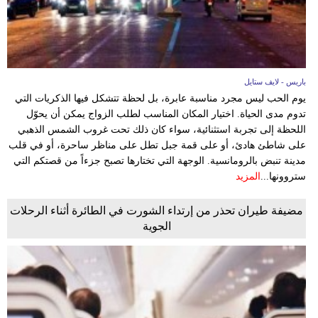
باريس - لايف ستايل
يوم الحب ليس مجرد مناسبة عابرة، بل لحظة تتشكل فيها الذكريات التي
تدوم مدى الحياة. اختيار المكان المناسب لطلب الزواج يمكن أن يحوّل
اللحظة إلى تجربة استثنائية، سواء كان ذلك تحت غروب الشمس الذهبي
على شاطئ هادئ، أو على قمة جبل تطل على مناظر ساحرة، أو في قلب
مدينة تنبض بالرومانسية. الوجهة التي تختارها تصبح جزءاً من قصتكم التي
ستروونها...
المزيد
مضيفة طيران تحذر من إرتداء الشورت في الطائرة أثناء الرحلات
الجوية