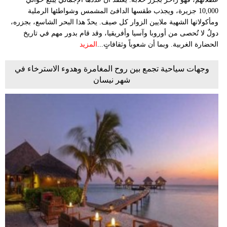
10,000 جزيرة، ويجذب طقسها الدافئ المشمس وشواطئها الرملية
ومأكولاتها الشهية ملايين الزوار كل صيف. يحدّ هذا البحر الشاسع، بجزره،
دولٌ لا تُحصى من أوروبا وآسيا وأفريقيا، وقد قام بدور مهم في تاريخ
الحضارة الغربية. وبما أن شعوباً وثقافاتٍ...
المزيد
وجهات سياحية تجمع بين روح المغامرة وهدوء الاسترخاء في
شهر نيسان