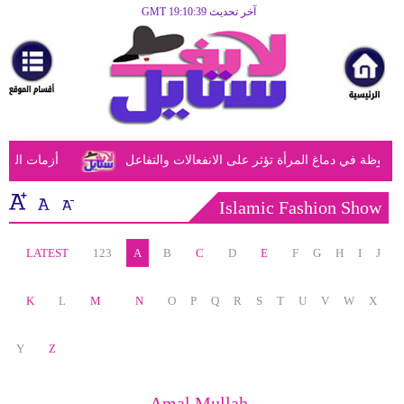
آخر تحديث GMT 19:10:39
الرئيسية
مرأة
أزياء
أزياء
وظة في دماغ المرأة تؤثر على الانفعالات والتفاعل
أزمات الفتي
إسلامية
فن
Islamic Fashion Show
ديكور
LATEST
123
A
B
C
D
E
F
G
H
I
J
صحة
K
L
M
N
O
P
Q
R
S
T
U
V
W
X
سياحة
وسفر
Y
Z
أبراج
Amal Mullah