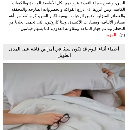
السن، وينصح خبراء التغذية بتزويدهم بكل الأطعمة المفيدة وبالكميات
الكافية، ومن أبرزها: 1- إدراج الفواكه والخضروات الطازجة والمجففة
والعصائر المنزلية، ضمن الوجبات اليومية لكبار السن، كونها تُعد من أهم
مصادر الألياف، ومضادات الأكسدة، وبيتا كاروتين، التي تحمى الخلايا من
التحطم وتدعم جهاز المناعة ومقاومة العدوى، كما يسهم فيتامين
(ج)...
المزيد
أخطاء أثناء النوم قد تكون سببًا في أمراض قاتلة على المدى
الطويل