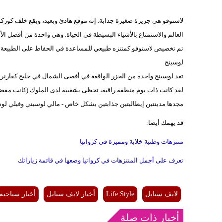
لاستوفو هي جزيرة صغيرة جذابة. إنه موقع هادئ وبعيد، ويقع خلف كوركولا 
العالم والاستمتاع بالأشياء البسيطة في الحياة. وهي واحدة من أفضل ال
تم تخصيص لاستوفو كمتنزه طبيعي للمساعدة في الحفاظ على الطبيعة وطر
لوسينج
تعد لوسينج واحدة من الجزر الواقعة في أقصى الشمال في خليج كفارنر، 
لقد كانت ذات يوم منطقة راقية، تحظى بشعبية لدى الملوك (كانت مفضلة 
مجدها مدينتين إيطاليتين جذابتين بشكل خاص - مالي لوسيني وفيلي لوسينج
قد يهمك أيضا:
منتزهات وطنية خلابة ومميزة في كرواتيا
تعرف على أجمل المنتزهات في كرواتيا وضعها في قائمة زياراتك
لايف ستايل
Life Style
أخبار لايف ستايل
أخبار سياحية
أخبار ذات صلة