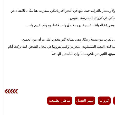
وييمتاز بالعزلة، حيث يقع في البحر الأدرياتيكي بمفرده. هنا مكان للابتعاد عن
أماكن في كرواتيا لممارسة الغوص.
يقة الحياة التقليدية. يوجد فندق واحد فقط، وموقع تخييم واحد.
بالقرب من مدينة رييكا، وهي بمثابة كنز مخفي على مرأى من الجميع.
لدى النخبة النمساوية المجرية) وغنية بثروتها في مجال الشحن. لقد تركت أيام
، اللتين تم طلاؤهما بألوان الباستيل الهادئة.
كرواتيا
شهر العسل
مناظر الطبيعية