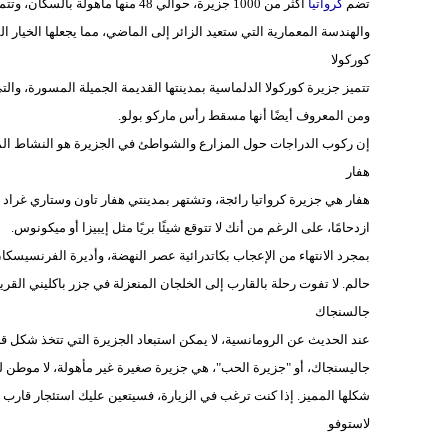
تضم
كرواتيا
أكثر من 1000 جزيرة، حوالي 48 منها 
والهندسة المعمارية التي ستعيد الزائر إلى الماضي، مما يجعلها الخيار ال
كوركولا
تتميز جزيرة كوركولا الدلماسية بمدينتها القديمة الجميلة المسورة، والت
ومن المعروف أيضًا أنها مسقط رأس ماركو بولو.
إن ركوب الدراجات حول المزارع والشواطئ في الجزيرة هو النشاط ال
هفار
هفار هي جزيرة كرواتيا رائجة، وتشتهر بمدينتي هفار تاون وستاري غراد ال
ازدحامًا، على الرغم من أنك لا تتوقع شيئًا بريًا مثل إيبيزا أو ميكونوس.
بمجرد الانتهاء من الإعجاب بكاتدرائية عصر النهضة، وأديرة الفرنسيسك
حالم. لا تفوت رحلة بالقارب إلى الخلجان المنعزلة في جزر باكليني القريب
جالسنجاك
عند الحديث عن الرومانسية، لا يمكن استبعاد الجزيرة التي تتخذ شكل ق
جاليسنجاك، أو "جزيرة الحب"، هي جزيرة صغيرة غير مأهولة، لا موطن ل
شكلها المميز. إذا كنت ترغب في الزيارة، فسيتعين عليك استئجار قارب
لاستوفو