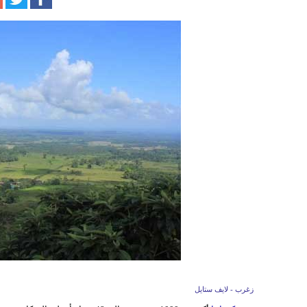
زغرب - لايف ستايل