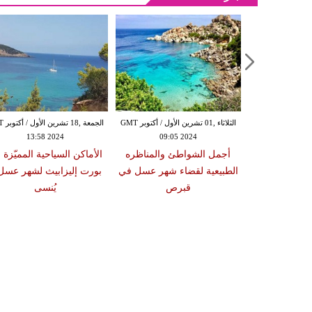
السبت ,14 أيلول / سبتمبر GMT 10:33
20
الثلاثاء ,01 تشرين الأول / أكتوبر GMT
الجمعة ,
 الرومانسية
13:58 2024
09:05 2024
سل في الخريف
أجمل الشواطئ والمناظره
الأماكن السياحية المميّزة 
الطبيعية لقضاء شهر عسل في
بورت إليزابيث لشهر عسل 
قبرص
يُنسى