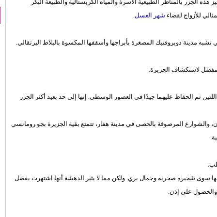
مأهولة بالسكان، وتتميز هذه الجزر بالمناظر الطبيعية الآسرة والمياه الكريستالية والطبيعة البكر
مثالي للأزواج لقضاء
شهر العسل
.
ي تشبه مدينة دوبروفنيك المصغرة بأبراجها وأسقفها المكسوة بالبلاط البرتقالي.
مفضل لاستكشاف الجزيرة.
لتين تم الحفاظ عليهما جيدًا في العصور الوسطى. إنها إلى حد بعيد أكثر الجزر
ان، والشوارع المرصوفة بالحصى في مدينة هفار، تتمتع بقية الجزيرة بجو رومانسي
ة.
لب.
ها سوى شجيرة صخرية وجمال بري. ولكن مما لا يثير الدهشة أنها اشتهرت بفضل
 والحصول على إذن.